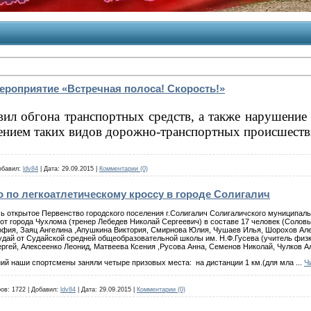
роприятие «Встречная полоса! Скорость!»
ил обгона транспортных средств, а также нарушение 
шением таких видов дорожно-транспор
тных происшеств
обавил:
ldv84
|
Дата:
29.09.2015
|
Комментарии (0)
 по легкоатлетическому кроссу в городе Солигалич
ь открытое Первенство городского поселения г.Солигалич Солигаличского муниципаль
от города Чухлома (тренер Лебедев Николай Сергеевич) в составе 17 человек (Соловь
офия, Заяц Ангелина ,Апушкина Виктория, Смирнова Юлия, Чушаев Илья, Шорохов Але
Судай от Судайской средней общеобразовательной школы им. Н.Ф.Гусева (учитель физ
ргей, Алексеенко Леонид, Матвеева Ксения ,Русова Анна, Семенов Николай, Чулков А
ний наши спортсмены заняли четыре призовых места: на дистанции 1 км.(для мла
...
Ч
ов:
1722
|
Добавил:
ldv84
|
Дата:
29.09.2015
|
Комментарии (0)