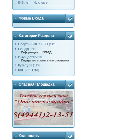
645 лет г. Чухломе
Форма Входа
Категории Раздела
Спорт и ВФСК ГТО
[192]
ГИБДД
[330]
Информация от ГИБДД
Имущество
[58]
Имущество и земельные отношения
Культура
[123]
КДН и ЗП
[10]
Опасная Площадка
Календарь