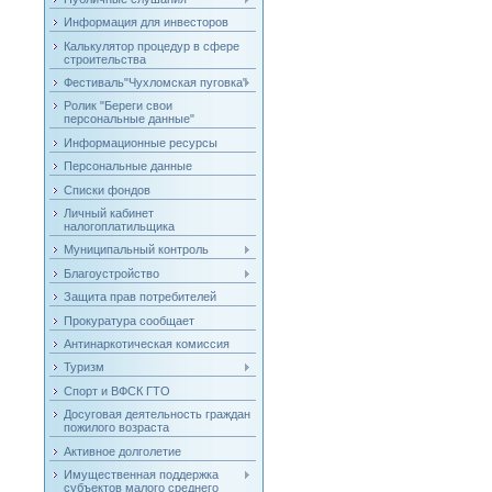
Информация для инвесторов
Калькулятор процедур в сфере
строительства
Фестиваль"Чухломская пуговка"
Ролик "Береги свои
персональные данные"
Информационные ресурсы
Персональные данные
Списки фондов
Личный кабинет
налогоплатильщика
Муниципальный контроль
Благоустройство
Защита прав потребителей
Прокуратура сообщает
Антинаркотическая комиссия
Туризм
Спорт и ВФСК ГТО
Досуговая деятельность граждан
пожилого возраста
Активное долголетие
Имущественная поддержка
субъектов малого среднего