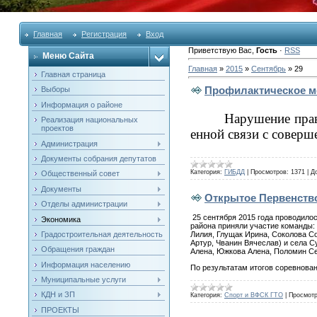
Главная
Регистрация
Вход
Приветствую Вас
,
Гость
·
RSS
Меню Сайта
Главная
»
2015
»
Сентябрь
»
29
Главная страница
Профилактическое ме
Выборы
Информация о районе
Нарушение прав
Реализация национальных
проектов
енной связи с совер
Администрация
Документы собрания депутатов
Категория:
ГИБДД
|
Просмотров:
1371
|
Д
Общественный совет
Документы
Открытое Первенство
Отделы администрации
25 сентября 2015 года проводилос
Экономика
района приняли участие команды: 
Градостроительная деятельность
Лилия, Глущак Ирина, Соколова С
Артур, Чванин Вячеслав) и села 
Обращения граждан
Алена, Южкова Алена, Поломин Се
Информация населению
По результатам итогов соревнова
Муниципальные услуги
КДН и ЗП
Категория:
Спорт и ВФСК ГТО
|
Просмотр
ПРОЕКТЫ