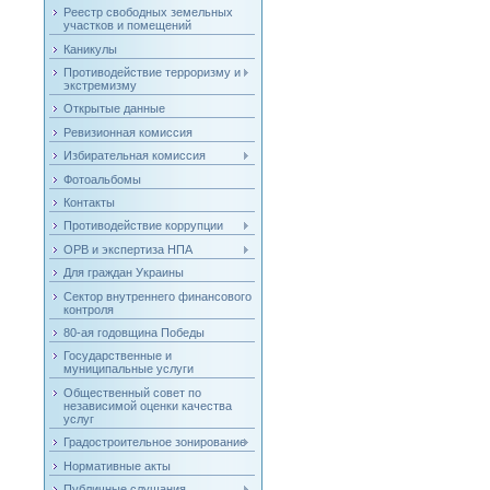
Реестр свободных земельных
участков и помещений
Каникулы
Противодействие терроризму и
экстремизму
Открытые данные
Ревизионная комиссия
Избирательная комиссия
Фотоальбомы
Контакты
Противодействие коррупции
ОРВ и экспертиза НПА
Для граждан Украины
Сектор внутреннего финансового
контроля
80-ая годовщина Победы
Государственные и
муниципальные услуги
Общественный совет по
независимой оценки качества
услуг
Градостроительное зонирование
Нормативные акты
Публичные слушания