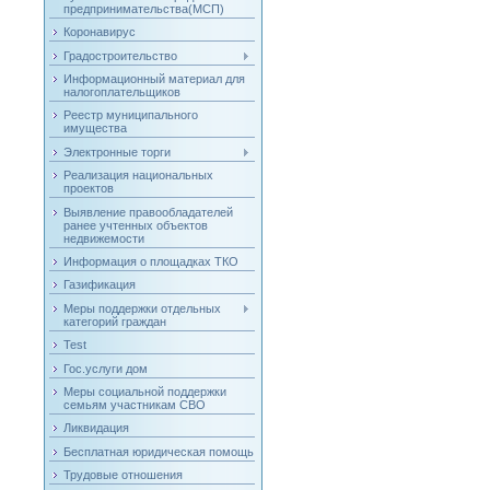
предпринимательства(МСП)
Коронавирус
Градостроительство
Информационный материал для
налогоплательщиков
Реестр муниципального
имущества
Электронные торги
Реализация национальных
проектов
Выявление правообладателей
ранее учтенных объектов
недвижемости
Информация о площадках ТКО
Газификация
Меры поддержки отдельных
категорий граждан
Test
Гос.услуги дом
Меры социальной поддержки
семьям участникам СВО
Ликвидация
Бесплатная юридическая помощь
Трудовые отношения