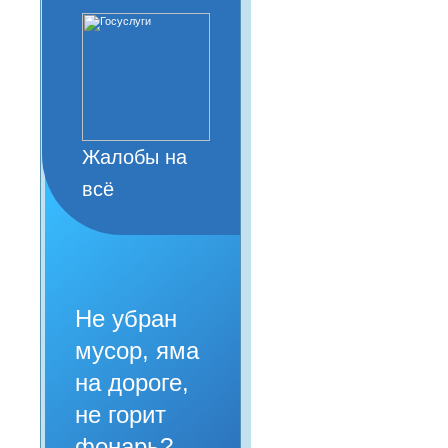
Жалобы на
всё
Не убран
мусор, яма
на дороге,
не горит
фонарь?