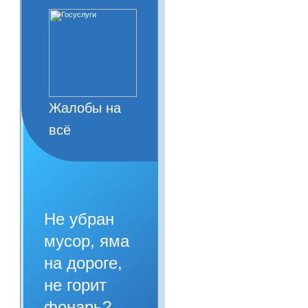
Жалобы на
всё
Не убран
мусор, яма
на дороге,
не горит
фонарь?