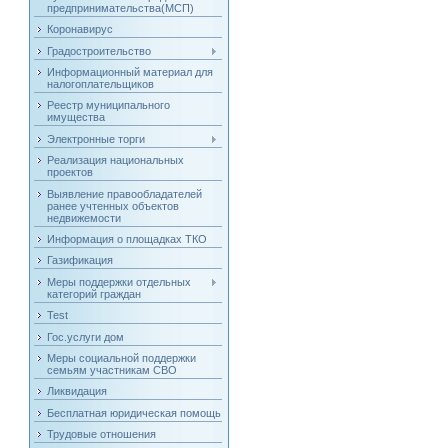
предпринимательства(МСП)
Коронавирус
Градостроительство
Информационный материал для
налогоплательщиков
Реестр муниципального
имущества
Электронные торги
Реализация национальных
проектов
Выявление правообладателей
ранее учтенных объектов
недвижемости
Информация о площадках ТКО
Газификация
Меры поддержки отдельных
категорий граждан
Test
Гос.услуги дом
Меры социальной поддержки
семьям участникам СВО
Ликвидация
Бесплатная юридическая помощь
Трудовые отношения