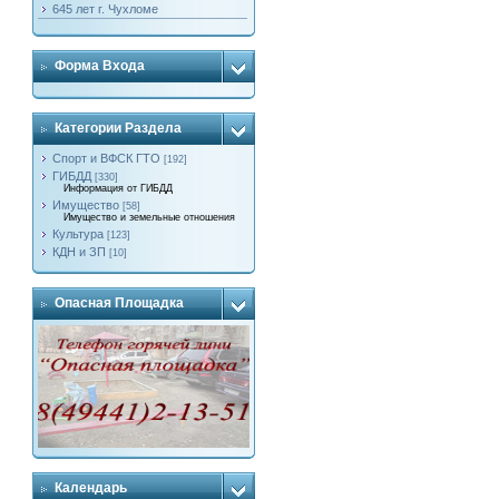
645 лет г. Чухломе
Форма Входа
Категории Раздела
Спорт и ВФСК ГТО
[192]
ГИБДД
[330]
Информация от ГИБДД
Имущество
[58]
Имущество и земельные отношения
Культура
[123]
КДН и ЗП
[10]
Опасная Площадка
Календарь