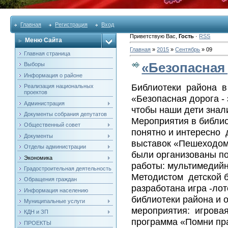
Главная
Регистрация
Вход
Приветствую Вас
,
Гость
·
RSS
Меню Сайта
Главная
»
2015
»
Сентябрь
»
09
Главная страница
«Безопасная 
Выборы
Информация о районе
Библиотеки района в 
Реализация национальных
проектов
«Безопасная дорога - 
Администрация
чтобы наши дети знал
Документы собрания депутатов
Мероприятия в библио
Общественный совет
понятно и интересно
Документы
выставок «Пешеходом 
Отделы администрации
были организованы п
Экономика
работы: мультимедийн
Градостроительная деятельность
Методистом детской 
Обращения граждан
разработана игра -ло
Информация населению
библиотеки района и 
Муниципальные услуги
мероприятия: игровая
КДН и ЗП
программа «Помни пр
ПРОЕКТЫ