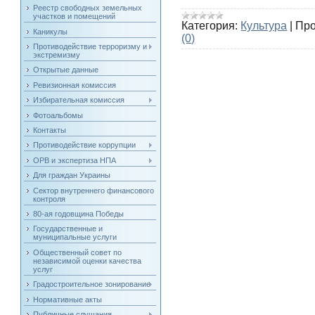
Реестр свободных земельных
участков и помещений
Категория:
Культура
|
Про
Каникулы
(0)
Противодействие терроризму и
экстремизму
Открытые данные
Ревизионная комиссия
Избирательная комиссия
Фотоальбомы
Контакты
Противодействие коррупции
ОРВ и экспертиза НПА
Для граждан Украины
Сектор внутреннего финансового
контроля
80-ая годовщина Победы
Государственные и
муниципальные услуги
Общественный совет по
независимой оценки качества
услуг
Градостроительное зонирование
Нормативные акты
Публичные слушания