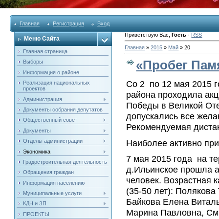
Главная
Регистрация
Вход
Приветствую Вас
,
Гость
·
RSS
Меню Сайта
Главная
»
2015
»
Май
»
20
Главная страница
«Пробег Пам
Выборы
Информация о районе
Со 2 по 12 мая 2015 
Реализация национальных
проектов
района проходила акц
Администрация
Победы в Великой Оте
Документы собрания депутатов
допускались все жела
Общественный совет
Рекомендуемая дистан
Документы
Наиболее активно пр
Отделы администрации
Экономика
7 мая 2015 года на т
Градостроительная деятельность
д.Ильинское прошла а
Обращения граждан
человек. Возрастная к
Информация населению
(35-50 лет): Поляков
Муниципальные услуги
Байкова Елена Витал
КДН и ЗП
Марина Павловна, Сми
ПРОЕКТЫ