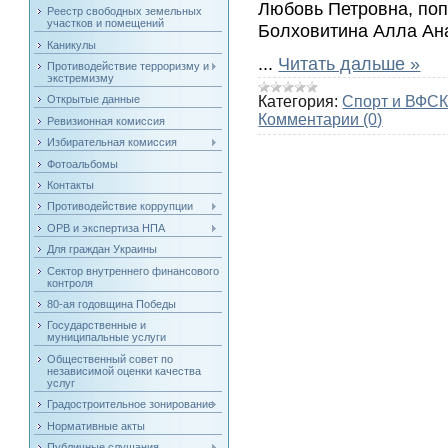
Любовь Петровна, поп
Реестр свободных земельных
участков и помещений
Болховитина Алла Ан
Каникулы
...
Читать дальше »
Противодействие терроризму и
экстремизму
Категория:
Спорт и ВФСК
Открытые данные
Комментарии (0)
Ревизионная комиссия
Избирательная комиссия
Фотоальбомы
Контакты
Противодействие коррупции
ОРВ и экспертиза НПА
Для граждан Украины
Сектор внутреннего финансового
контроля
80-ая годовщина Победы
Государственные и
муниципальные услуги
Общественный совет по
независимой оценки качества
услуг
Градостроительное зонирование
Нормативные акты
Публичные слушания