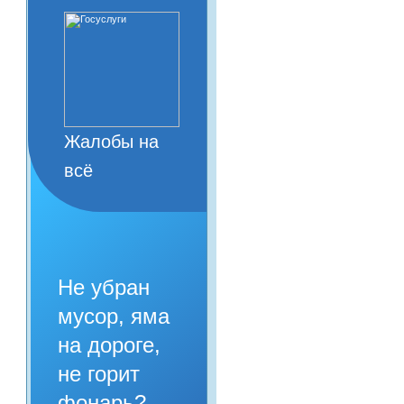
Жалобы на
всё
Не убран
мусор, яма
на дороге,
не горит
фонарь?