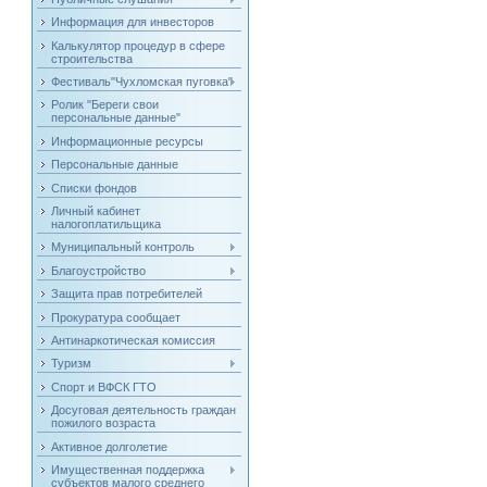
Информация для инвесторов
Калькулятор процедур в сфере
строительства
Фестиваль"Чухломская пуговка"
Ролик "Береги свои
персональные данные"
Информационные ресурсы
Персональные данные
Списки фондов
Личный кабинет
налогоплатильщика
Муниципальный контроль
Благоустройство
Защита прав потребителей
Прокуратура сообщает
Антинаркотическая комиссия
Туризм
Спорт и ВФСК ГТО
Досуговая деятельность граждан
пожилого возраста
Активное долголетие
Имущественная поддержка
субъектов малого среднего