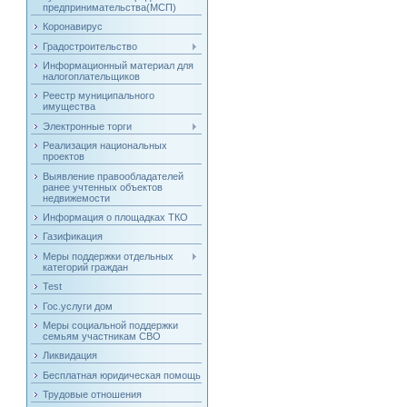
предпринимательства(МСП)
Коронавирус
Градостроительство
Информационный материал для
налогоплательщиков
Реестр муниципального
имущества
Электронные торги
Реализация национальных
проектов
Выявление правообладателей
ранее учтенных объектов
недвижемости
Информация о площадках ТКО
Газификация
Меры поддержки отдельных
категорий граждан
Test
Гос.услуги дом
Меры социальной поддержки
семьям участникам СВО
Ликвидация
Бесплатная юридическая помощь
Трудовые отношения