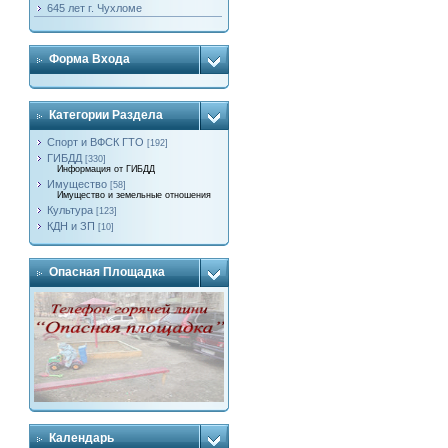
645 лет г. Чухломе
Форма Входа
Категории Раздела
Спорт и ВФСК ГТО
[192]
ГИБДД
[330]
Информация от ГИБДД
Имущество
[58]
Имущество и земельные отношения
Культура
[123]
КДН и ЗП
[10]
Опасная Площадка
Календарь