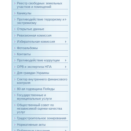
Реестр свободных земельных
участков и помещений
Каникулы
Противодействие терроризму и
экстремизму
Открытые данные
Ревизионная комиссия
Избирательная комиссия
Фотоальбомы
Контакты
Противодействие коррупции
ОРВ и экспертиза НПА
Для граждан Украины
Сектор внутреннего финансового
контроля
80-ая годовщина Победы
Государственные и
муниципальные услуги
Общественный совет по
независимой оценки качества
услуг
Градостроительное зонирование
Нормативные акты
Публичные слушания