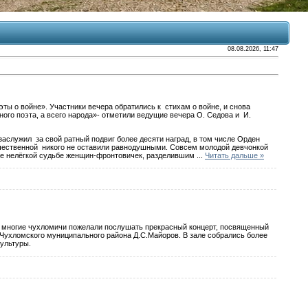
08.08.2026, 11:47
ты о войне». Участники вечера обратились к стихам о войне, и снова
ного поэта, а всего народа»- отметили ведущие вечера О. Седова и И.
служил за свой ратный подвиг более десяти наград, в том числе Орден
течественной никого не оставили равнодушными. Совсем молодой девчонкой
ые нелёгкой судьбе женщин-фронтовичек, разделившим
...
Читать дальше »
ь многие чухломичи пожелали послушать прекрасный концерт, посвященный
Чухломского муниципального района Д.С.Майоров. В зале собрались более
культуры.