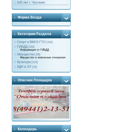
645 лет г. Чухломе
Форма Входа
Категории Раздела
Спорт и ВФСК ГТО
[192]
ГИБДД
[330]
Информация от ГИБДД
Имущество
[58]
Имущество и земельные отношения
Культура
[123]
КДН и ЗП
[10]
Опасная Площадка
Календарь