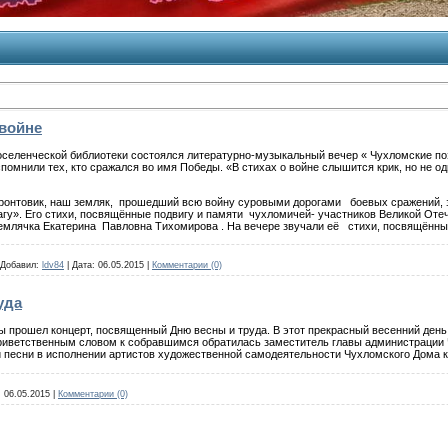
 войне
оселенческой библиотеки состоялся литературно-музыкальный вечер « Чухломские поэ
помнили тех, кто сражался во имя Победы. «В стихах о войне слышится крик, но не од
ронтовик, наш земляк, прошедший всю войну суровыми дорогами боевых сражений, за
вагу». Его стихи, посвящённые подвигу и памяти чухломичей- участников Великой О
землячка Екатерина Павловна Тихомирова . На вечере звучали её стихи, посвящённ
Добавил:
ldv84
|
Дата:
06.05.2015
|
Комментарии (0)
уда
ы прошел концерт, посвященный Дню весны и труда. В этот прекрасный весенний ден
риветственным словом к собравшимся обратилась заместитель главы администрации 
ли песни в исполнении артистов художественной самодеятельности Чухломского Дома 
:
06.05.2015
|
Комментарии (0)