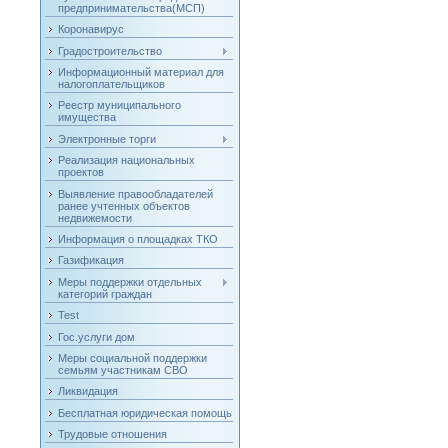
предпринимательства(МСП)
Коронавирус
Градостроительство
Информационный материал для
налогоплательщиков
Реестр муниципального
имущества
Электронные торги
Реализация национальных
проектов
Выявление правообладателей
ранее учтенных объектов
недвижемости
Информация о площадках ТКО
Газификация
Меры поддержки отдельных
категорий граждан
Test
Гос.услуги дом
Меры социальной поддержки
семьям участникам СВО
Ликвидация
Бесплатная юридическая помощь
Трудовые отношения