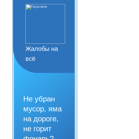
Жалобы на
всё
Не убран
мусор, яма
на дороге,
не горит
фонарь?