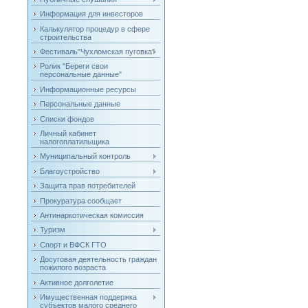
Информация для инвесторов
Калькулятор процедур в сфере
строительства
Фестиваль"Чухломская пуговка"
Ролик "Береги свои
персональные данные"
Информационные ресурсы
Персональные данные
Списки фондов
Личный кабинет
налогоплатильщика
Муниципальный контроль
Благоустройство
Защита прав потребителей
Прокуратура сообщает
Антинаркотическая комиссия
Туризм
Спорт и ВФСК ГТО
Досуговая деятельность граждан
пожилого возраста
Активное долголетие
Имущественная поддержка
субъектов малого среднего