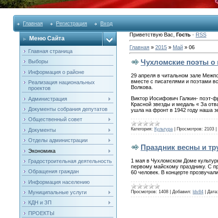
Главная
Регистрация
Вход
Приветствую Вас
,
Гость
·
RSS
Меню Сайта
Главная
»
2015
»
Май
»
06
Главная страница
Чухломские поэты о
Выборы
Информация о районе
29 апреля в читальном зале Межп
вместе с писателями и поэтами вс
Реализация национальных
Волкова.
проектов
Виктор Иосифович Галкин- поэт-ф
Администрация
Красной звезды и медаль « За от
Документы собрания депутатов
ушла на фронт в 1942 году наша 
Общественный совет
Категория:
Культура
|
Просмотров:
2103
|
Документы
Отделы администрации
Праздник весны и тр
Экономика
1 мая в Чухломском Доме культур
Градостроительная деятельность
первому майскому празднику. С п
Обращения граждан
60 человек. В концерте прозвуча
Информация населению
Просмотров:
1408
|
Добавил:
ldv84
|
Дата
Муниципальные услуги
КДН и ЗП
ПРОЕКТЫ