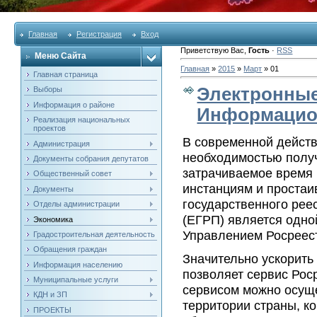
Главная
Регистрация
Вход
Приветствую Вас
,
Гость
·
RSS
Меню Сайта
Главная
»
2015
»
Март
»
01
Главная страница
Электронные 
Выборы
Информация о районе
Информацио
Реализация национальных
проектов
В современной действ
Администрация
необходимостью получ
Документы собрания депутатов
затрачиваемое время 
Общественный совет
инстанциям и простаи
Документы
государственного рее
Отделы администрации
(ЕГРП) является одно
Экономика
Управлением Росреест
Градостроительная деятельность
Обращения граждан
Значительно ускорить
Информация населению
позволяет сервис Рос
Муниципальные услуги
сервисом можно осуще
КДН и ЗП
территории страны, к
ПРОЕКТЫ