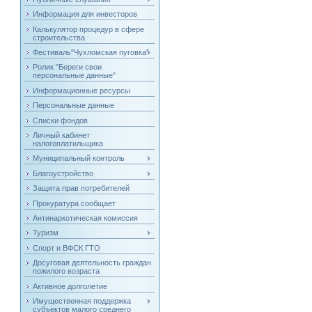
Информация для инвесторов
Калькулятор процедур в сфере
строительства
Фестиваль"Чухломская пуговка"
Ролик "Береги свои
персональные данные"
Информационные ресурсы
Персональные данные
Списки фондов
Личный кабинет
налогоплатильщика
Муниципальный контроль
Благоустройство
Защита прав потребителей
Прокуратура сообщает
Антинаркотическая комиссия
Туризм
Спорт и ВФСК ГТО
Досуговая деятельность граждан
пожилого возраста
Активное долголетие
Имущественная поддержка
субъектов малого среднего