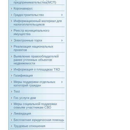
предпринимательства(МСП)
Коронавирус
Градостроительство
Информационный материал для
налогоплательщиков
Реестр муниципального
имущества
Электронные торги
Реализация национальных
проектов
Выявление правообладателей
ранее учтенных объектов
недвижемости
Информация о площадках ТКО
Газификация
Меры поддержки отдельных
категорий граждан
Test
Гос.услуги дом
Меры социальной поддержки
семьям участникам СВО
Ликвидация
Бесплатная юридическая помощь
Трудовые отношения