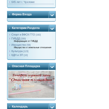
645 лет г. Чухломе
Форма Входа
Категории Раздела
Спорт и ВФСК ГТО
[192]
ГИБДД
[330]
Информация от ГИБДД
Имущество
[58]
Имущество и земельные отношения
Культура
[123]
КДН и ЗП
[10]
Опасная Площадка
Календарь