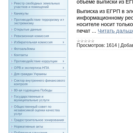
объеме выписки из ЕГ
Реестр свободных земельных
участков и помещений
Выписка из ЕГРП в эл
Каникулы
информационному ресу
Противодействие терроризму и
носителе носит тольк
экстремизму
печат
...
Читать дальш
Открытые данные
Ревизионная комиссия
Избирательная комиссия
Просмотров:
1614
|
Доба
Фотоальбомы
Контакты
Противодействие коррупции
ОРВ и экспертиза НПА
Для граждан Украины
Сектор внутреннего финансового
контроля
80-ая годовщина Победы
Государственные и
муниципальные услуги
Общественный совет по
независимой оценки качества
услуг
Градостроительное зонирование
Нормативные акты
Публичные слушания