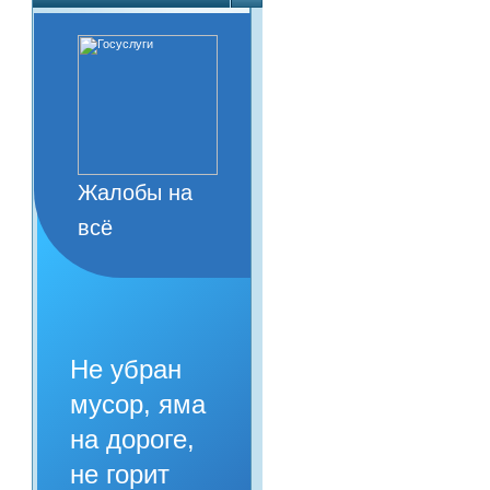
Жалобы на
всё
Не убран
мусор, яма
на дороге,
не горит