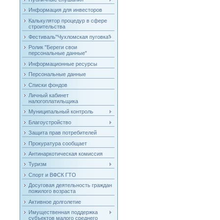
Информация для инвесторов
Калькулятор процедур в сфере
строительства
Фестиваль"Чухломская пуговка"
Ролик "Береги свои
персональные данные"
Информационные ресурсы
Персональные данные
Списки фондов
Личный кабинет
налогоплатильщика
Муниципальный контроль
Благоустройство
Защита прав потребителей
Прокуратура сообщает
Антинаркотическая комиссия
Туризм
Спорт и ВФСК ГТО
Досуговая деятельность граждан
пожилого возраста
Активное долголетие
Имущественная поддержка
субъектов малого среднего