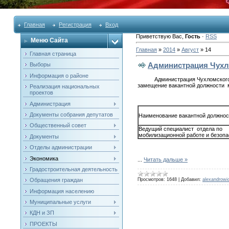
Главная
Регистрация
Вход
Приветствую Вас
,
Гость
·
RSS
Меню Сайта
Главная
»
2014
»
Август
»
14
Главная страница
Администрация Чухл
Выборы
Информация о районе
Администрация Чухломского муниц
замещение вакантной должности 
Реализация национальных
проектов
Администрация
Документы собрания депутатов
Наименование вакантной должнос
Общественный совет
Ведущий специалист отдела по
мобилизационной работе и безопа
Документы
Отделы администрации
Экономика
...
Читать дальше »
Градостроительная деятельность
Просмотров:
1648
|
Добавил:
alexandrowi
Обращения граждан
Информация населению
Муниципальные услуги
КДН и ЗП
ПРОЕКТЫ