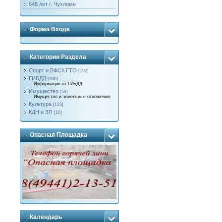
645 лет г. Чухломе
Форма Входа
Категории Раздела
Спорт и ВФСК ГТО
[192]
ГИБДД
[330]
Информация от ГИБДД
Имущество
[58]
Имущество и земельные отношения
Культура
[123]
КДН и ЗП
[10]
Опасная Площадка
Календарь