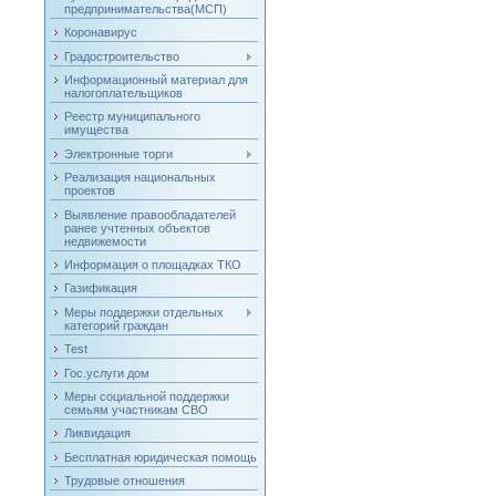
предпринимательства(МСП)
Коронавирус
Градостроительство
Информационный материал для
налогоплательщиков
Реестр муниципального
имущества
Электронные торги
Реализация национальных
проектов
Выявление правообладателей
ранее учтенных объектов
недвижемости
Информация о площадках ТКО
Газификация
Меры поддержки отдельных
категорий граждан
Test
Гос.услуги дом
Меры социальной поддержки
семьям участникам СВО
Ликвидация
Бесплатная юридическая помощь
Трудовые отношения