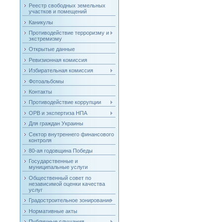
Реестр свободных земельных
участков и помещений
Каникулы
Противодействие терроризму и
экстремизму
Открытые данные
Ревизионная комиссия
Избирательная комиссия
Фотоальбомы
Контакты
Противодействие коррупции
ОРВ и экспертиза НПА
Для граждан Украины
Сектор внутреннего финансового
контроля
80-ая годовщина Победы
Государственные и
муниципальные услуги
Общественный совет по
независимой оценки качества
услуг
Градостроительное зонирование
Нормативные акты
Публичные слушания