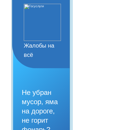
Жалобы на
всё
Не убран
мусор, яма
на дороге,
не горит
фонарь?