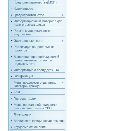
предпринимательства(МСП)
Коронавирус
Градостроительство
Информационный материал для
налогоплательщиков
Реестр муниципального
имущества
Электронные торги
Реализация национальных
проектов
Выявление правообладателей
ранее учтенных объектов
недвижемости
Информация о площадках ТКО
Газификация
Меры поддержки отдельных
категорий граждан
Test
Гос.услуги дом
Меры социальной поддержки
семьям участникам СВО
Ликвидация
Бесплатная юридическая помощь
Трудовые отношения