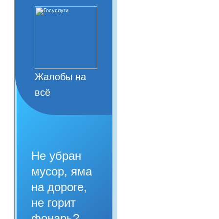
Жалобы на
всё
Не убран
мусор, яма
на дороге,
не горит
фонарь?