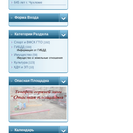
645 лет г. Чухломе
Форма Входа
Категории Раздела
Спорт и ВФСК ГТО
[192]
ГИБДД
[330]
Информация от ГИБДД
Имущество
[58]
Имущество и земельные отношения
Культура
[123]
КДН и ЗП
[10]
Опасная Площадка
Календарь