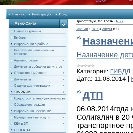
Главная
Регистрация
Вход
Приветствую Вас
,
Гость
·
RSS
Меню Сайта
Главная
»
2014
»
Август
»
11
Главная страница
Назначени
Выборы
Информация о районе
Реализация национальных
Назначение дет
проектов
Администрация
Документы собрания депутатов
Категория:
ГИБДД
Общественный совет
Дата:
11.08.2014
|
Документы
Отделы администрации
ДТП
Экономика
Градостроительная деятельность
Обращения граждан
06.08.2014года
Информация населению
Солигалич в 20
Муниципальные услуги
транспортное п
КДН и ЗП
ПРОЕКТЫ