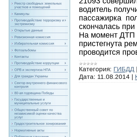
21093 совершил
Реестр свободных земельных
водитель получ
участков и помещений
Каникулы
пассажирка пол
Противодействие терроризму и
экстремизму
скончалась при
Открытые данные
На момент ДТП
Ревизионная комиссия
пристегнута ре
Избирательная комиссия
проводится про
Фотоальбомы
Контакты
Противодействие коррупции
Категория:
ГИБДД
ОРВ и экспертиза НПА
Дата:
11.08.2014
|
Для граждан Украины
Сектор внутреннего финансового
контроля
80-ая годовщина Победы
Государственные и
муниципальные услуги
Общественный совет по
независимой оценки качества
услуг
Градостроительное зонирование
Нормативные акты
Публичные слушания