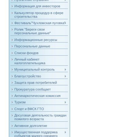
Информация для инвесторов
Калькулятор процедур в сфере
строительства
Фестиваль"Чухломская пуговка"
Ролик "Береги свои
персональные данные"
Информационные ресурсы
Персональные данные
Списки фондов
Личный кабинет
налогоплатильщика
Муниципальный контроль
Благоустройство
Защита прав потребителей
Прокуратура сообщает
Антинаркотическая комиссия
Туризм
Спорт и ВФСК ГТО
Досуговая деятельность граждан
пожилого возраста
Активное долголетие
Имущественная поддержка
субъектов малого среднего