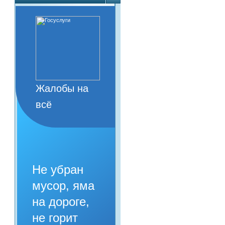
Жалобы на
всё
Не убран
мусор, яма
на дороге,
не горит