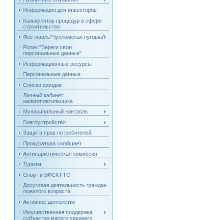
Информация для инвесторов
Калькулятор процедур в сфере
строительства
Фестиваль"Чухломская пуговка"
Ролик "Береги свои
персональные данные"
Информационные ресурсы
Персональные данные
Списки фондов
Личный кабинет
налогоплатильщика
Муниципальный контроль
Благоустройство
Защита прав потребителей
Прокуратура сообщает
Антинаркотическая комиссия
Туризм
Спорт и ВФСК ГТО
Досуговая деятельность граждан
пожилого возраста
Активное долголетие
Имущественная поддержка
субъектов малого среднего