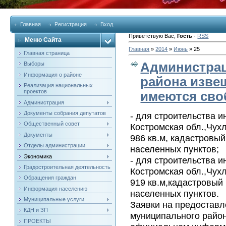
Главная
Регистрация
Вход
Приветствую Вас
,
Гость
·
RSS
Меню Сайта
Главная
»
2014
»
Июнь
»
25
Главная страница
Администрац
Выборы
Информация о районе
района извещ
Реализация национальных
проектов
имеются сво
Администрация
Документы собрания депутатов
- для строительства 
Общественный совет
Костромская обл.,Чухл
Документы
986 кв.м, кадастровый
Отделы администрации
населенных пунктов;
Экономика
- для строительства 
Градостроительная деятельность
Костромская обл.,Чухл
Обращения граждан
919 кв.м,кадастровый
Информация населению
населенных пунктов.
Муниципальные услуги
Заявки на предоставл
КДН и ЗП
муниципального район
ПРОЕКТЫ