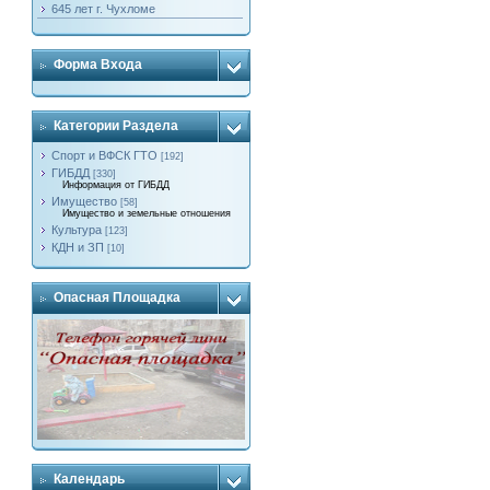
645 лет г. Чухломе
Форма Входа
Категории Раздела
Спорт и ВФСК ГТО
[192]
ГИБДД
[330]
Информация от ГИБДД
Имущество
[58]
Имущество и земельные отношения
Культура
[123]
КДН и ЗП
[10]
Опасная Площадка
Календарь