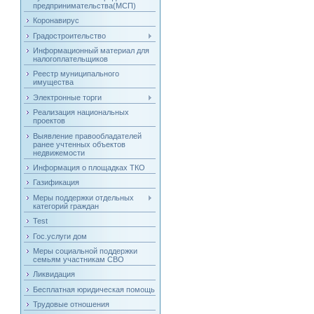
предпринимательства(МСП)
Коронавирус
Градостроительство
Информационный материал для
налогоплательщиков
Реестр муниципального
имущества
Электронные торги
Реализация национальных
проектов
Выявление правообладателей
ранее учтенных объектов
недвижемости
Информация о площадках ТКО
Газификация
Меры поддержки отдельных
категорий граждан
Test
Гос.услуги дом
Меры социальной поддержки
семьям участникам СВО
Ликвидация
Бесплатная юридическая помощь
Трудовые отношения