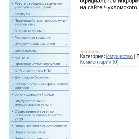
официальном информа
Реестр свободных земельных
на сайте Чухломского
участков и помещений
Каникулы
Противодействие терроризму и
экстремизму
Открытые данные
Ревизионная комиссия
Избирательная комиссия
Фотоальбомы
Категория:
Имущество
|
Контакты
Комментарии (0)
Противодействие коррупции
ОРВ и экспертиза НПА
Для граждан Украины
Сектор внутреннего финансового
контроля
80-ая годовщина Победы
Государственные и
муниципальные услуги
Общественный совет по
независимой оценки качества
услуг
Градостроительное зонирование
Нормативные акты
Публичные слушания