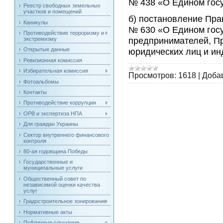
№ 438 «О Едином гос
Реестр свободных земельных
участков и помещений
б) постановление Пра
Каникулы
№ 630 «О Едином гос
Противодействие терроризму и
предпринимателей, Пр
экстремизму
юридических лиц и и
Открытые данные
Ревизионная комиссия
Избирательная комиссия
Просмотров:
1618
|
Доба
Фотоальбомы
Контакты
Противодействие коррупции
ОРВ и экспертиза НПА
Для граждан Украины
Сектор внутреннего финансового
контроля
80-ая годовщина Победы
Государственные и
муниципальные услуги
Общественный совет по
независимой оценки качества
услуг
Градостроительное зонирование
Нормативные акты
Публичные слушания