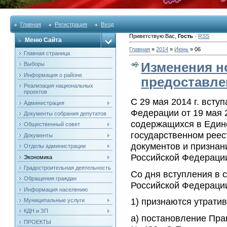
Главная
Регистрация
Вход
Приветствую Вас
,
Гость
·
RSS
Меню Сайта
Главная
»
2014
»
Июнь
»
06
Главная страница
Изменения н
Выборы
Информация о районе
предоставле
Реализация национальных
проектов
С 29 мая 2014 г. всту
Администрация
Федерации от 19 мая 
Документы собрания депутатов
содержащихся в Един
Общественный совет
государственном рее
Документы
документов и признан
Отделы администрации
Российской Федераци
Экономика
Градостроительная деятельность
Со дня вступления в 
Обращения граждан
Российской Федераци
Информация населению
1) признаются утрати
Муниципальные услуги
КДН и ЗП
а) постановление Пра
ПРОЕКТЫ