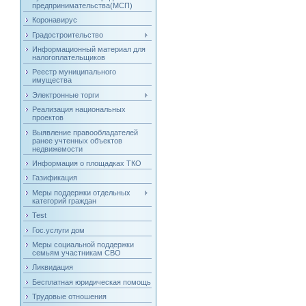
предпринимательства(МСП)
Коронавирус
Градостроительство
Информационный материал для
налогоплательщиков
Реестр муниципального
имущества
Электронные торги
Реализация национальных
проектов
Выявление правообладателей
ранее учтенных объектов
недвижемости
Информация о площадках ТКО
Газификация
Меры поддержки отдельных
категорий граждан
Test
Гос.услуги дом
Меры социальной поддержки
семьям участникам СВО
Ликвидация
Бесплатная юридическая помощь
Трудовые отношения