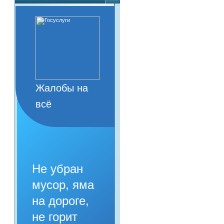
Жалобы на
всё
Не убран
мусор, яма
на дороге,
не горит