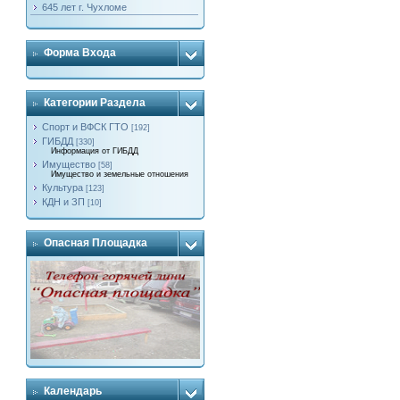
645 лет г. Чухломе
Форма Входа
Категории Раздела
Спорт и ВФСК ГТО
[192]
ГИБДД
[330]
Информация от ГИБДД
Имущество
[58]
Имущество и земельные отношения
Культура
[123]
КДН и ЗП
[10]
Опасная Площадка
Календарь