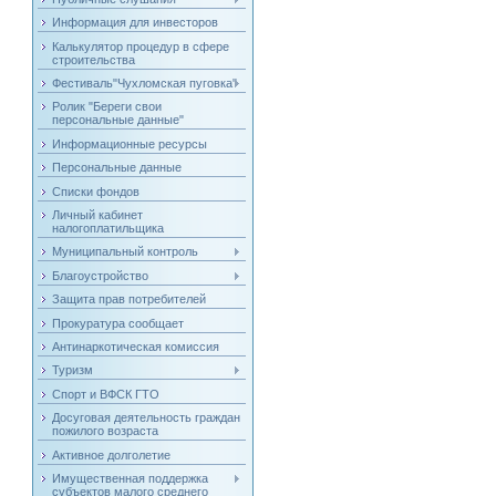
Информация для инвесторов
Калькулятор процедур в сфере
строительства
Фестиваль"Чухломская пуговка"
Ролик "Береги свои
персональные данные"
Информационные ресурсы
Персональные данные
Списки фондов
Личный кабинет
налогоплатильщика
Муниципальный контроль
Благоустройство
Защита прав потребителей
Прокуратура сообщает
Антинаркотическая комиссия
Туризм
Спорт и ВФСК ГТО
Досуговая деятельность граждан
пожилого возраста
Активное долголетие
Имущественная поддержка
субъектов малого среднего