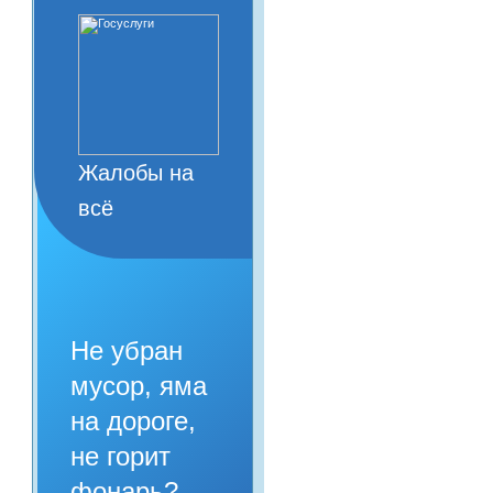
Жалобы на
всё
Не убран
мусор, яма
на дороге,
не горит
фонарь?