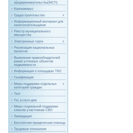
предпринимательства(МСП)
Коронавирус
Градостроительство
Информационный материал для
налогоплательщиков
Реестр муниципального
имущества
Электронные торги
Реализация национальных
проектов
Выявление правообладателей
ранее учтенных объектов
недвижемости
Информация о площадках ТКО
Газификация
Меры поддержки отдельных
категорий граждан
Test
Гос.услуги дом
Меры социальной поддержки
семьям участникам СВО
Ликвидация
Бесплатная юридическая помощь
Трудовые отношения