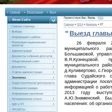
Главная
Регистрация
Вход
Приветствую Вас
,
Гость
·
RSS
Меню Сайта
Главная
»
2014
»
Февраль
»
27
Главная страница
Выезд глав
Выборы
Информация о районе
26 февраля 2
Реализация национальных
проектов
муниципального р
Администрация
Большаковой, управ
Документы собрания депутатов
В.Я.Кузнецовой, 
Общественный совет
муниципального райо
Документы
д.Куливертово, с.Геор
Отделы администрации
глава Судайского 
Экономика
администрации посел
Градостроительная деятельность
информацией о работ
Обращения граждан
2013 году выступ
Информация населению
А.Ю.Знаменский. Б
Муниципальные услуги
населения: об органи
КДН и ЗП
ПРОЕКТЫ