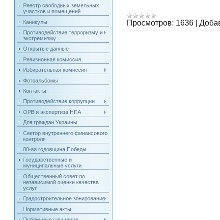
Реестр свободных земельных
участков и помещений
Просмотров:
1636
|
Доба
Каникулы
Противодействие терроризму и
экстремизму
Открытые данные
Ревизионная комиссия
Избирательная комиссия
Фотоальбомы
Контакты
Противодействие коррупции
ОРВ и экспертиза НПА
Для граждан Украины
Сектор внутреннего финансового
контроля
80-ая годовщина Победы
Государственные и
муниципальные услуги
Общественный совет по
независимой оценки качества
услуг
Градостроительное зонирование
Нормативные акты
Публичные слушания