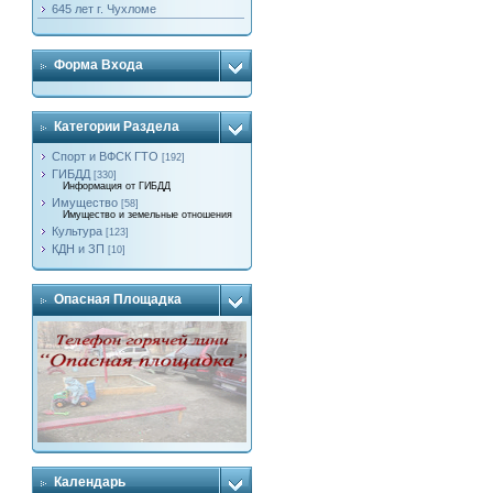
645 лет г. Чухломе
Форма Входа
Категории Раздела
Спорт и ВФСК ГТО
[192]
ГИБДД
[330]
Информация от ГИБДД
Имущество
[58]
Имущество и земельные отношения
Культура
[123]
КДН и ЗП
[10]
Опасная Площадка
Календарь