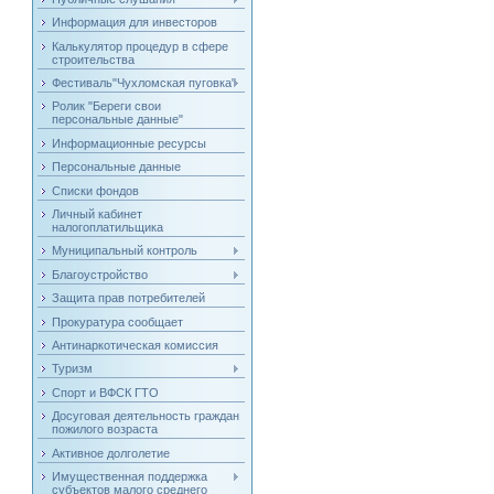
Информация для инвесторов
Калькулятор процедур в сфере
строительства
Фестиваль"Чухломская пуговка"
Ролик "Береги свои
персональные данные"
Информационные ресурсы
Персональные данные
Списки фондов
Личный кабинет
налогоплатильщика
Муниципальный контроль
Благоустройство
Защита прав потребителей
Прокуратура сообщает
Антинаркотическая комиссия
Туризм
Спорт и ВФСК ГТО
Досуговая деятельность граждан
пожилого возраста
Активное долголетие
Имущественная поддержка
субъектов малого среднего