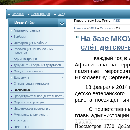
Главная
Регистрация
Вход
Приветствую Вас
,
Гость
·
RSS
Меню Сайта
Главная
»
2014
»
Февраль
»
20
Главная страница
На базе МКО
Выборы
Информация о районе
слёт детско
Реализация национальных
проектов
Каждый год в день 
Администрация
Афганистана на терр
Документы собрания депутатов
памятные мероприя
Общественный совет
Николаевичу Сергеев
Документы
Отделы администрации
13 февраля 2014 год
Экономика
детско-ветеранског
Градостроительная деятельность
района, посвящённый
Обращения граждан
С приветственными 
Информация населению
главы администрации
Муниципальные услуги
КДН и ЗП
Просмотров:
1730
|
Доба
ПРОЕКТЫ