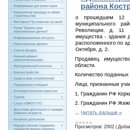
района Кост
Информация для инвесторов
Калькулятор процедур в сфере
строительства
о прошедшем 12 ф
Фестиваль"Чухломская пуговка"
муниципального рай
Ролик "Береги свои
Революции, д. 11 
персональные данные"
имущества - здания 
Информационные ресурсы
расположенного по адр
Персональные данные
Октября, д. 2.
Списки фондов
Личный кабинет
Продавец имуществ
налогоплатильщика
области.
Муниципальный контроль
Благоустройство
Количество поданных 
Защита прав потребителей
Лица, признанные уча
Прокуратура сообщает
Антинаркотическая комиссия
1. Гражданин РФ Корк
Туризм
2. Гражданин РФ Жиж
Спорт и ВФСК ГТО
Досуговая деятельность граждан
...
Читать дальше »
пожилого возраста
Активное долголетие
Имущественная поддержка
Просмотров:
2002
|
Доба
субъектов малого среднего