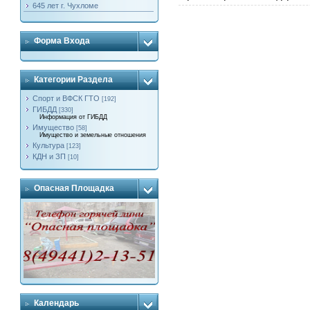
645 лет г. Чухломе
Форма Входа
Категории Раздела
Спорт и ВФСК ГТО
[192]
ГИБДД
[330]
Информация от ГИБДД
Имущество
[58]
Имущество и земельные отношения
Культура
[123]
КДН и ЗП
[10]
Опасная Площадка
Календарь