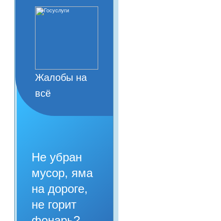
Жалобы на
всё
Не убран
мусор, яма
на дороге,
не горит
фонарь?