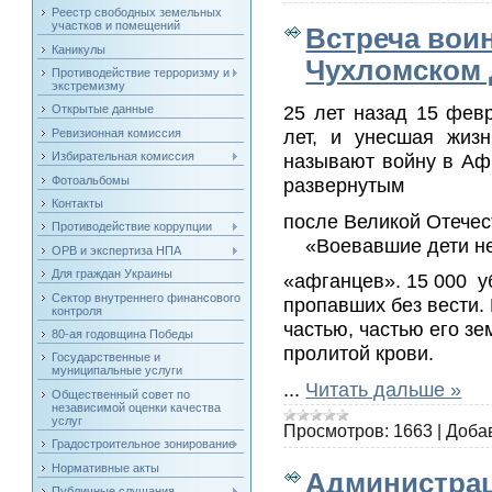
Реестр свободных земельных
участков и помещений
Встреча вои
Каникулы
Чухломском
Противодействие терроризму и
экстремизму
25 лет назад 15 фев
Открытые данные
лет, и унесшая жизн
Ревизионная комиссия
называют войну в Аф
Избирательная комиссия
Фотоальбомы
развернутым
Контакты
после Великой Отечес
Противодействие коррупции
«Воевавшие дети нево
ОРВ и экспертиза НПА
Для граждан Украины
«афганцев». 15 000 у
Сектор внутреннего финансового
пропавших без вести.
контроля
частью, частью его зе
80-ая годовщина Победы
пролитой крови.
Государственные и
муниципальные услуги
...
Читать дальше »
Общественный совет по
независимой оценки качества
услуг
Просмотров:
1663
|
Доба
Градостроительное зонирование
Нормативные акты
Администрац
Публичные слушания