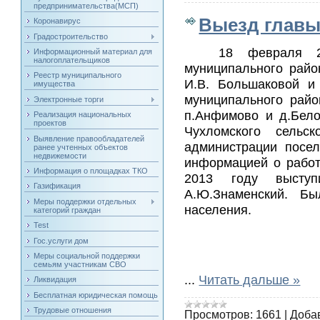
предпринимательства(МСП)
Выезд глав
Коронавирус
Градостроительство
18 февраля 2
Информационный материал для
налогоплательщиков
муниципального райо
Реестр муниципального
И.В. Большаковой и
имущества
муниципального райо
Электронные торги
п.Анфимово и д.Бело
Реализация национальных
проектов
Чухломского сельс
Выявление правообладателей
администрации посел
ранее учтенных объектов
недвижемости
информацией о работ
Информация о площадках ТКО
2013 году выступ
Газификация
А.Ю.Знаменский. Б
Меры поддержки отдельных
населения.
категорий граждан
Test
Гос.услуги дом
Меры социальной поддержки
семьям участникам СВО
...
Читать дальше »
Ликвидация
Бесплатная юридическая помощь
Трудовые отношения
Просмотров:
1661
|
Доба