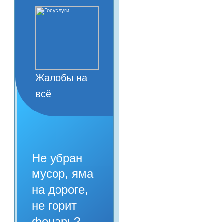
Жалобы на
всё
Не убран
мусор, яма
на дороге,
не горит
фонарь?