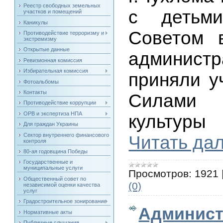
Реестр свободных земельных
с детьми
участков и помещений
Каникулы
Советом 
Противодействие терроризму и
экстремизму
Открытые данные
админист
Ревизионная комиссия
Избирательная комиссия
приняли у
Фотоальбомы
Контакты
Силами 
Противодействие коррупции
ОРВ и экспертиза НПА
культуры
Для граждан Украины
Сектор внутреннего финансового
Читать да
контроля
80-ая годовщина Победы
Государственные и
муниципальные услуги
Просмотров:
1921
Общественный совет по
(0)
независимой оценки качества
услуг
Градостроительное зонирование
Админист
Нормативные акты
Публичные слушания