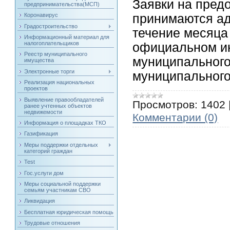
Заявки на пред
предпринимательства(МСП)
принимаются ад
Коронавирус
Градостроительство
течение месяца
Информационный материал для
налогоплательщиков
официальном и
Реестр муниципального
муниципального
имущества
Электронные торги
муниципального
Реализация национальных
проектов
Выявление правообладателей
Просмотров:
1402
ранее учтенных объектов
недвижемости
Комментарии (0)
Информация о площадках ТКО
Газификация
Меры поддержки отдельных
категорий граждан
Test
Гос.услуги дом
Меры социальной поддержки
семьям участникам СВО
Ликвидация
Бесплатная юридическая помощь
Трудовые отношения