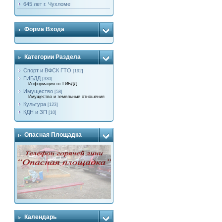
645 лет г. Чухломе
Форма Входа
Категории Раздела
Спорт и ВФСК ГТО
[192]
ГИБДД
[330]
Информация от ГИБДД
Имущество
[58]
Имущество и земельные отношения
Культура
[123]
КДН и ЗП
[10]
Опасная Площадка
Календарь