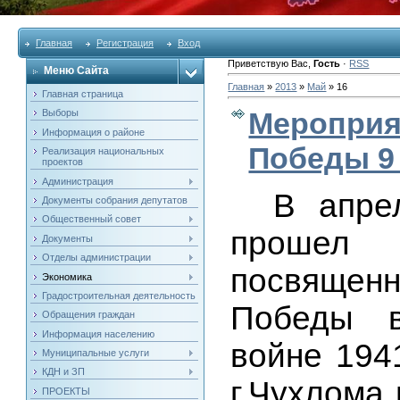
Главная
Регистрация
Вход
Приветствую Вас
,
Гость
·
RSS
Меню Сайта
Главная
»
2013
»
Май
»
16
Главная страница
Мероприя
Выборы
Информация о районе
Победы 9
Реализация национальных
проектов
Администрация
В
апре
Документы собрания депутатов
Общественный совет
прошел
Документы
Отделы администрации
посвяще
Экономика
Градостроительная деятельность
Победы в
Обращения граждан
Информация населению
войне 1941
Муниципальные услуги
КДН и ЗП
г.Чухлома
ПРОЕКТЫ