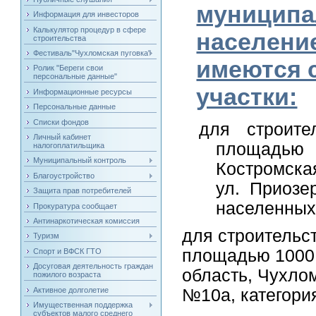
муниципа
Информация для инвесторов
Калькулятор процедур в сфере
население
строительства
Фестиваль"Чухломская пуговка"
имеются 
Ролик "Береги свои
персональные данные"
участки:
Информационные ресурсы
Персональные данные
Списки фондов
для строите
Личный кабинет
площадью
налогоплатильщика
Муниципальный контроль
Костромская
Благоустройство
ул. Приозе
Защита прав потребителей
населенных
Прокуратура сообщает
Антинаркотическая комиссия
для строительс
Туризм
площадью 1000 
Спорт и ВФСК ГТО
Досуговая деятельность граждан
область, Чухлом
пожилого возраста
Активное долголетие
№10а, категори
Имущественная поддержка
субъектов малого среднего