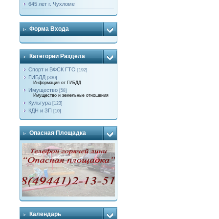
645 лет г. Чухломе
Форма Входа
Категории Раздела
Спорт и ВФСК ГТО
[192]
ГИБДД
[330]
Информация от ГИБДД
Имущество
[58]
Имущество и земельные отношения
Культура
[123]
КДН и ЗП
[10]
Опасная Площадка
Календарь