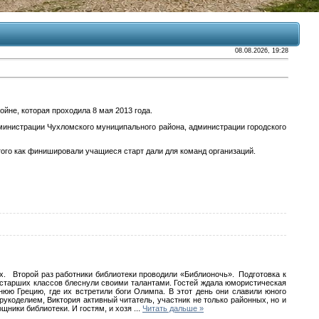
08.08.2026, 19:28
йне, которая проходила 8 мая 2013 года.
инистрации Чухломского муниципального района, администрации городского
ого как финишировали учащиеся старт дали для команд организаций.
х. Второй раз работники библиотеки проводили «Библионочь». Подготовка к
 старших классов блеснули своими талантами. Гостей ждала юмористическая
юю Грецию, где их встретили боги Олимпа. В этот день они славили юного
укоделием, Виктория активный читатель, участник не только районных, но и
щники библиотеки. И гостям, и хозя
...
Читать дальше »