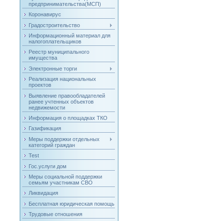
предпринимательства(МСП)
Коронавирус
Градостроительство
Информационный материал для
налогоплательщиков
Реестр муниципального
имущества
Электронные торги
Реализация национальных
проектов
Выявление правообладателей
ранее учтенных объектов
недвижемости
Информация о площадках ТКО
Газификация
Меры поддержки отдельных
категорий граждан
Test
Гос.услуги дом
Меры социальной поддержки
семьям участникам СВО
Ликвидация
Бесплатная юридическая помощь
Трудовые отношения