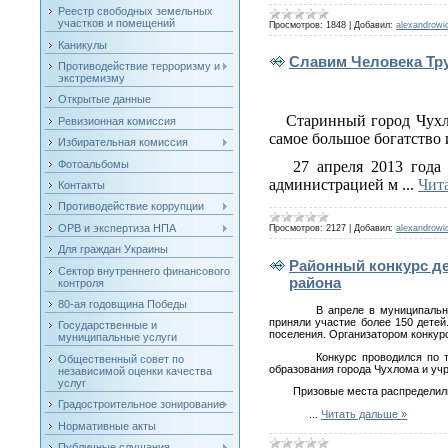
Реестр свободных земельных
участков и помещений
Просмотров:
1848
|
Добавил:
alexandrowi
Каникулы
Славим Человека Тр
Противодействие терроризму и
экстремизму
Открытые данные
Старинный город Чухл
Ревизионная комиссия
самое большое богатство 
Избирательная комиссия
Фотоальбомы
27 апреля 2013 года
администрацией м
...
Чита
Контакты
Противодействие коррупции
ОРВ и экспертиза НПА
Просмотров:
2127
|
Добавил:
alexandrowi
Для граждан Украины
Районный конкурс д
Сектор внутреннего финансового
района
контроля
80-ая годовщина Победы
В апреле в муниципальн
приняли участие более 150 детей
Государственные и
поселения. Организатором конкурс
муниципальные услуги
Конкурс проводился по 
Общественный совет по
образования города Чухлома и уч
независимой оценки качества
услуг
Призовые места распределил
Градостроительное зонирование
...
Читать дальше »
Нормативные акты
Публичные слушания