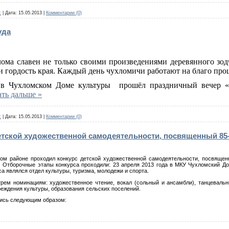
c
|
Дата:
15.05.2013
|
Комментарии (0)
уда
ома славен не только своими произведениями деревянного зод
и гордость края. Каждый день чухломичи работают на благо про
 в Чухломском Доме культуры
прошёл праздничный вечер «
ть дальше »
c
|
Дата:
15.05.2013
|
Комментарии (0)
етской художественной самодеятельности, посвященный 85
ом районе проходил конкурс детской художественной самодеятельности, посвящен
. Отборочные этапы конкурса проходили: 23 апреля 2013 года в МКУ Чухломский До
а являлся отдел культуры, туризма, молодежи и спорта.
трем номинациям: художественное чтение, вокал (сольный и ансамбли), танцевальн
реждения культуры, образования сельских поселений.
ись следующим образом: