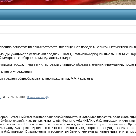
прошла легкоатлетическая эстафета, посвященная победе в Великой Отечественной во
оманды учащихся Чухломской средней школы, Судайской средней школы, ПЛ №23, адм
оммерсант», сборная команда детских садов.
о улицам города. Первыми стартовали учащиеся образовательных учреждений, после т
тельных учреждений
ой средней общеобразовательной школы им. А.А. Яковлева ,
c
|
Дата:
15.05.2013
|
Комментарии (0)
черов читальный зал межпоселенческой библиотеки едва мог вместить всех желающи
библиотекарей, и активных читателей. Члены клуба «КВАК», библиотекари и ученики
не времени». Перемещаясь из эпохи в эпоху, участники и зрители попали в Древн
иколаеву Викторию. Кроме того, что она пишет стихи, хорошо танцует, занимается р
 в библиотеках. В заключение мероприятия были отмечены активные читатели и помо