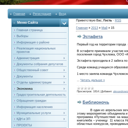
Главная
Регистрация
Вход
Приветствую Вас
,
Гость
·
RSS
Меню Сайта
Главная
»
2013
»
Май
»
15
Главная страница
Эстафета
Выборы
Информация о районе
Первый год на территории города 
Реализация национальных
В эстафете принимали участие к
проектов
поселения город Чухлома, ООО «К
Администрация
Эстафета проходила в 2 забега п
Документы собрания депутатов
Среди команд учащихся образова
Общественный совет
1 место заняла команда Чухломск
Документы
...
Читать дальше »
Отделы администрации
Экономика
Просмотров:
1814
|
Добавил:
alexandrowi
Градостроительная деятельность
Обращения граждан
Библионочь
Информация населению
В один из апрельских ве
Муниципальные услуги
этому мероприятию объединила и 
программа «Путешествие на маши
КДН и ЗП
книголюба – ученицу 11 класса Н
областных конкурсов, проводимых
ПРОЕКТЫ