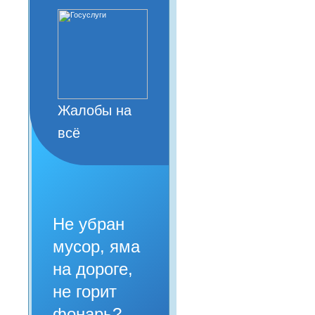
Жалобы на
всё
Не убран
мусор, яма
на дороге,
не горит
фонарь?