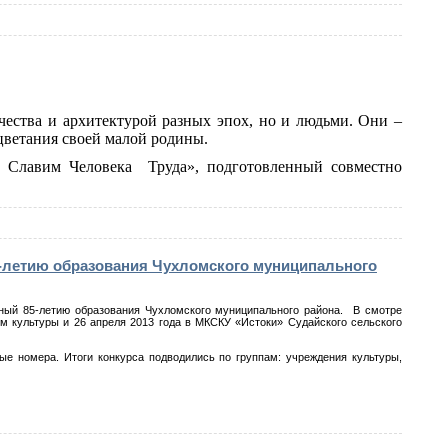
чества и архитектурой разных эпох, но и людьми. Они –
цветания своей малой родины.
 Славим Человека
Труда», подготовленный совместно
-летию образования Чухломского муниципального
ный 85-летию образования Чухломского муниципального района.
В смотре
м культуры и 26 апреля 2013 года в МКСКУ «Истоки» Судайского сельского
ые номера. Итоги конкурса подводились по группам: учреждения культуры,