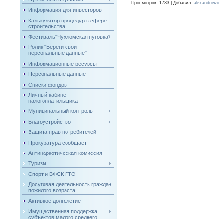
Просмотров:
1733
|
Добавил:
alexandrowi
Информация для инвесторов
Калькулятор процедур в сфере
строительства
Фестиваль"Чухломская пуговка"
Ролик "Береги свои
персональные данные"
Информационные ресурсы
Персональные данные
Списки фондов
Личный кабинет
налогоплатильщика
Муниципальный контроль
Благоустройство
Защита прав потребителей
Прокуратура сообщает
Антинаркотическая комиссия
Туризм
Спорт и ВФСК ГТО
Досуговая деятельность граждан
пожилого возраста
Активное долголетие
Имущественная поддержка
субъектов малого среднего