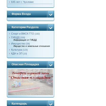
645 лет г. Чухломе
Форма Входа
Категории Раздела
Спорт и ВФСК ГТО
[192]
ГИБДД
[330]
Информация от ГИБДД
Имущество
[58]
Имущество и земельные отношения
Культура
[123]
КДН и ЗП
[10]
Опасная Площадка
Календарь