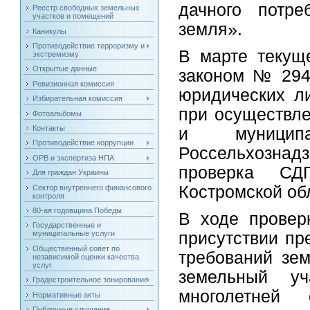
дачного потре
Реестр свободных земельных
участков и помещений
земля».
Каникулы
Противодействие терроризму и
В марте текущ
экстремизму
Открытые данные
законом № 294-
Ревизионная комиссия
юридических л
Избирательная комиссия
при осуществле
Фотоальбомы
Контакты
и муниципа
Противодействие коррупции
Россельхозна
ОРВ и экспертиза НПА
проверка СД
Для граждан Украины
Костромской об
Сектор внутреннего финансового
контроля
80-ая годовщина Победы
В ходе провер
Государственные и
присутствии пр
муниципальные услуги
Общественный совет по
требований зем
независимой оценки качества
услуг
земельный у
Градостроительное зонирование
многолетней 
Нормативные акты
Публичные слушания