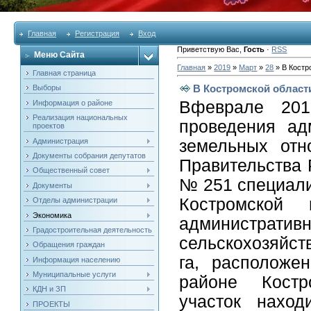
Главная
Регистрация
Вход
Приветствую Вас
,
Гость
·
RSS
Меню Сайта
Главная
»
2019
»
Март
»
28
» В Костр
Главная страница
В Костромской област
Выборы
Вфеврале 201
Информация о районе
Реализация национальных
проведения ад
проектов
Администрация
земельных отн
Документы собрания депутатов
Правительства 
Общественный совет
№ 251 специали
Документы
Костромской
Отделы администрации
Экономика
административ
Градостроительная деятельность
сельскохозяйст
Обращения граждан
га, расположе
Информация населению
Муниципальные услуги
районе Костр
КДН и ЗП
участок наход
ПРОЕКТЫ