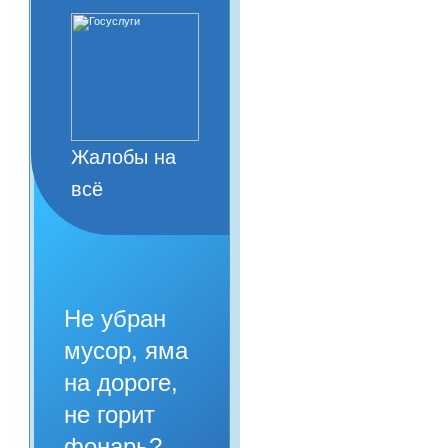
Жалобы на
всё
Не убран
мусор, яма
на дороге,
не горит
фонарь?