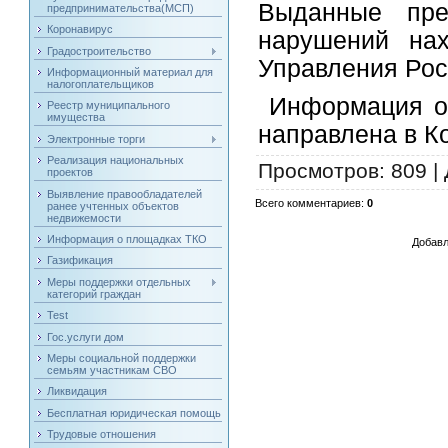
Выданные пре
предпринимательства(МСП)
Коронавирус
нарушений нах
Градостроительство
Управления Рос
Информационный материал для
налогоплательщиков
Информация о 
Реестр муниципального
имущества
направлена в К
Электронные торги
Реализация национальных
Просмотров
: 809 |
проектов
Выявление правообладателей
Всего комментариев
:
0
ранее учтенных объектов
недвижемости
Информация о площадках ТКО
Добавл
Газификация
Меры поддержки отдельных
категорий граждан
Test
Гос.услуги дом
Меры социальной поддержки
семьям участникам СВО
Ликвидация
Бесплатная юридическая помощь
Трудовые отношения