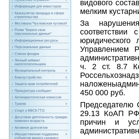
видового соста
Информация для инвесторов
мелким кустарн
Калькулятор процедур в сфере
строительства
За нарушения
Фестиваль"Чухломская пуговка"
соответствии 
Ролик "Береги свои
персональные данные"
юридического 
Информационные ресурсы
Персональные данные
Управлением Р
Списки фондов
административ
Личный кабинет
налогоплатильщика
ч. 2 ст. 8.7 
Муниципальный контроль
Россельхо
Благоустройство
наложеныадми
Защита прав потребителей
450 000 руб.
Прокуратура сообщает
Антинаркотическая комиссия
Председателю С
Туризм
Спорт и ВФСК ГТО
29.13 КоАП РФ
Досуговая деятельность граждан
причин и усл
пожилого возраста
Активное долголетие
административн
Имущественная поддержка
субъектов малого среднего