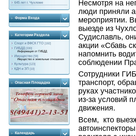
Несмотря на не
645 лет г. Чухломе
люди приняли а
мероприятии. В
Форма Входа
выезде из Чухл
Судиславль, он
Категории Раздела
акции «Сбавь ск
Спорт и ВФСК ГТО
[192]
ГИБДД
[330]
напомнить води
Информация от ГИБДД
Имущество
[58]
Имущество и земельные отношения
соблюдении Пра
Культура
[123]
КДН и ЗП
[10]
Сотрудники ГИ
транспорт, обр
Опасная Площадка
руках участнико
из-за условий 
движения.
Всем, кто выез
автоинспекторы
Календарь