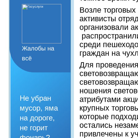
Возле торговых
активисты отр
организовали а
распространил
среди пешеходо
Жалобы на
граждан на чух
всё
Для проведения
световозвращаю
световозвращаю
ношения свето
Не убран
атрибутами акц
мусор, яма
крупных торгов
которые подход
на дороге,
остались незам
не горит
привлечены к у
фонарь?