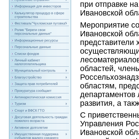
при отправке на
Информация для инвесторов
Ивановской обл
Калькулятор процедур в сфере
строительства
Мероприятие со
Фестиваль"Чухломская пуговка"
Ролик "Береги свои
Ивановской обл
персональные данные"
представители 
Информационные ресурсы
Персональные данные
осуществляющих
Списки фондов
лесоматериалов
Личный кабинет
налогоплатильщика
областей, член
Муниципальный контроль
Россельхознадз
Благоустройство
областям, пред
Защита прав потребителей
Прокуратура сообщает
департаментов 
Антинаркотическая комиссия
развития, а так
Туризм
Спорт и ВФСК ГТО
С приветственн
Досуговая деятельность граждан
пожилого возраста
Управления Рос
Активное долголетие
Ивановской обл
Имущественная поддержка
субъектов малого среднего