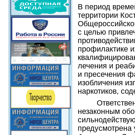
В период времен
территории Кос
Общероссийской
с целью привле
противодействи
профилактике и
квалифицирован
лечения и реаб
и пресечения фа
изобличения изг
наркотиков, со
Ответственнос
незаконным обо
сильнодействую
предусмотрена 