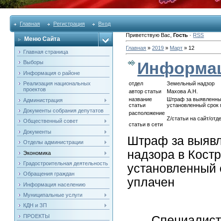
Главная
Регистрация
Вход
Приветствую Вас
,
Гость
·
RSS
Меню Сайта
Главная
»
2019
»
Март
»
12
Главная страница
Информац
Выборы
Информация о районе
Реализация национальных
отдел
Земельный надзор
проектов
автор статьи
Махова А.Н.
название
Штраф за выявленные
Администрация
статьи
установленный срок
Документы собрания депутатов
расположение
Z/статьи на сайт/отд
Общественный совет
статьи в сети
Документы
Штраф за выявл
Отделы администрации
надзора в Кост
Экономика
Градостроительная деятельность
установленный 
Обращения граждан
уплачен
Информация населению
Муниципальные услуги
КДН и ЗП
ПРОЕКТЫ
Специалистами