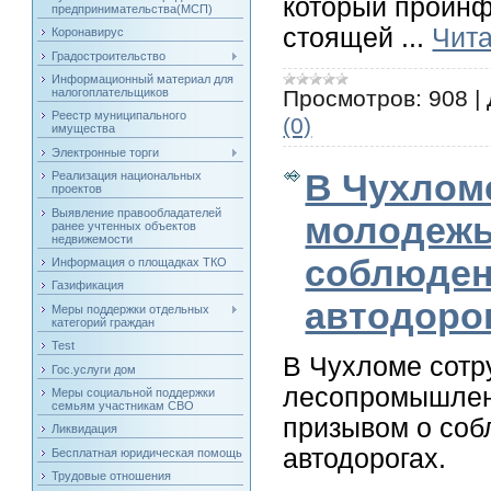
который проинф
предпринимательства(МСП)
стоящей
...
Чита
Коронавирус
Градостроительство
Информационный материал для
Просмотров:
908
|
налогоплательщиков
Реестр муниципального
(0)
имущества
Электронные торги
В Чухлом
Реализация национальных
проектов
Выявление правообладателей
молодежь
ранее учтенных объектов
недвижемости
соблюден
Информация о площадках ТКО
Газификация
автодоро
Меры поддержки отдельных
категорий граждан
Test
В Чухломе сотр
Гос.услуги дом
лесопромышленн
Меры социальной поддержки
семьям участникам СВО
призывом о соб
Ликвидация
автодорогах.
Бесплатная юридическая помощь
Трудовые отношения