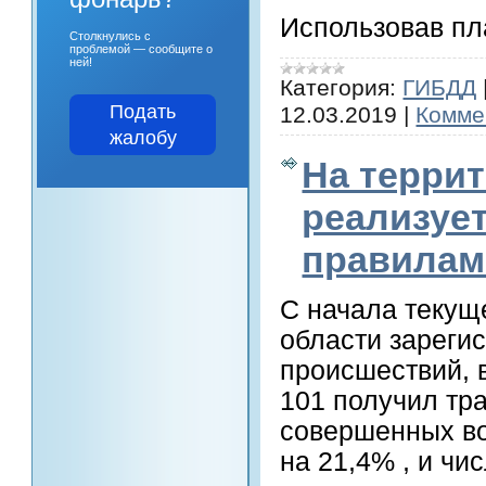
Использовав пл
Столкнулись с
проблемой — сообщите о
ней!
Категория:
ГИБДД
Подать
12.03.2019
|
Комме
жалобу
На терри
реализуе
правилам
С начала текущ
области зареги
происшествий, в
101 получил тр
совершенных во
на 21,4% , и чи