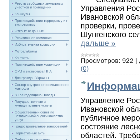
Реестр свободных земельных
Управления Рос
участков и помещений
Каникулы
Ивановской обл
Противодействие терроризму и
проверки, пров
экстремизму
Открытые данные
Шунгенского се
Ревизионная комиссия
дальше »
Избирательная комиссия
Фотоальбомы
Контакты
Просмотров:
922
|
Противодействие коррупции
(0)
ОРВ и экспертиза НПА
Для граждан Украины
Информац
Сектор внутреннего финансового
контроля
80-ая годовщина Победы
Управление Рос
Государственные и
муниципальные услуги
Ивановской обл
Общественный совет по
публичное меро
независимой оценки качества
услуг
состояние лесн
Градостроительное зонирование
Нормативные акты
областей. Треб
Публичные слушания