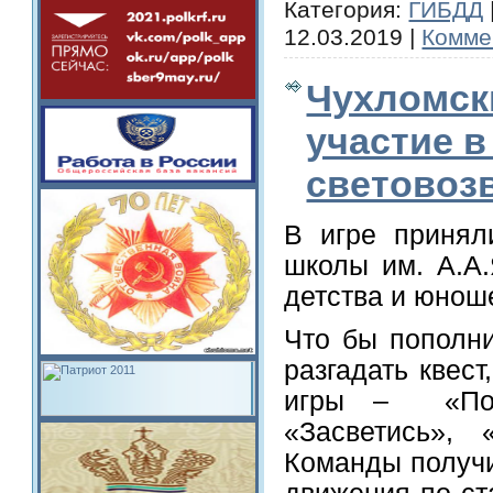
Категория:
ГИБДД
12.03.2019
|
Комме
Чухломск
участие в
световоз
В игре принял
школы им. А.А.
детства и юнош
Что бы пополни
разгадать квес
игры – «Поле
«Засветись», 
Команды получи