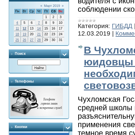
водителя с ико
«
Март 2019
»
соблюдении ск
Пн
Вт
Ср
Чт
Пт
Сб
Вс
1
2
3
4
5
6
7
8
9
10
Категория:
ГИБДД
11
12
13
14
15
16
17
12.03.2019
|
Комме
18
19
20
21
22
23
24
25
26
27
28
29
30
31
В Чухлом
Поиск
юидовцы 
необходи
Телефоны
световоз
Чухломская Гос
средней школы 
разъяснительну
применения све
Кнопки
темное время су