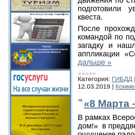
движения по ст
подготовили у
квеста.
После прохожд
командой по по
загадку и наш
аппликации «
дальше »
Категория:
ГИБДД
12.03.2019
|
Комме
«8 Марта 
В рамках Всеро
дом!» в преддв
ощущение радо