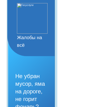
Жалобы на
всё
Не убран
мусор, яма
на дороге,
не горит
фонарь?