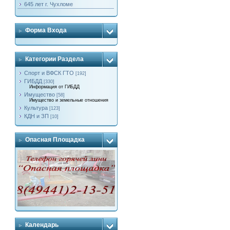
645 лет г. Чухломе
Форма Входа
Категории Раздела
Спорт и ВФСК ГТО
[192]
ГИБДД
[330]
Информация от ГИБДД
Имущество
[58]
Имущество и земельные отношения
Культура
[123]
КДН и ЗП
[10]
Опасная Площадка
Календарь