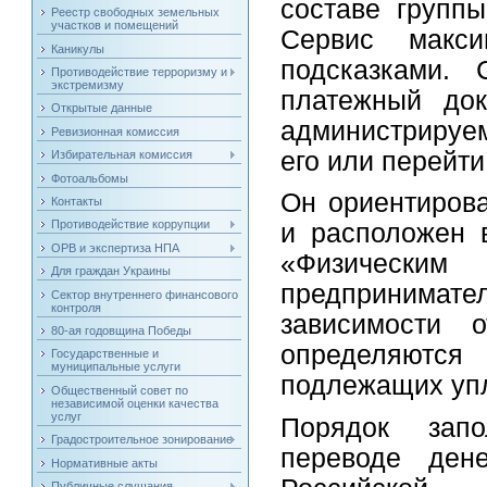
составе групп
Реестр свободных земельных
участков и помещений
Сервис макси
Каникулы
подсказками.
Противодействие терроризму и
экстремизму
платежный док
Открытые данные
администрируе
Ревизионная комиссия
его или перейти
Избирательная комиссия
Фотоальбомы
Он ориентирова
Контакты
Противодействие коррупции
и расположен 
ОРВ и экспертиза НПА
«Физическ
Для граждан Украины
предпринима
Сектор внутреннего финансового
контроля
зависимости о
80-ая годовщина Победы
определяются
Государственные и
муниципальные услуги
подлежащих уп
Общественный совет по
независимой оценки качества
услуг
Порядок зап
Градостроительное зонирование
переводе ден
Нормативные акты
Публичные слушания