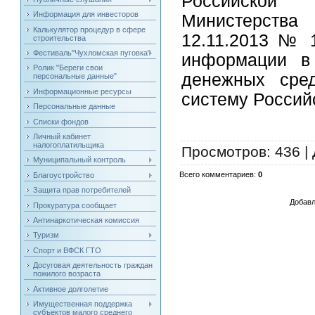
Российской 
Информация для инвесторов
Министерства
Калькулятор процедур в сфере
12.11.2013 № 
строительства
Фестиваль"Чухломская пуговка"
информации в 
Ролик "Береги свои
денежных сре
персональные данные"
Информационные ресурсы
систему Россий
Персональные данные
Списки фондов
Личный кабинет
налогоплатильщика
Просмотров
: 436 |
Муниципальный контроль
Всего комментариев
:
0
Благоустройство
Защита прав потребителей
Добавл
Прокуратура сообщает
Антинаркотическая комиссия
Туризм
Спорт и ВФСК ГТО
Досуговая деятельность граждан
пожилого возраста
Активное долголетие
Имущественная поддержка
субъектов малого среднего