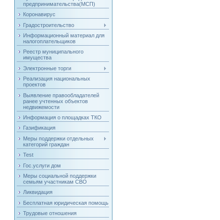
предпринимательства(МСП)
Коронавирус
Градостроительство
Информационный материал для
налогоплательщиков
Реестр муниципального
имущества
Электронные торги
Реализация национальных
проектов
Выявление правообладателей
ранее учтенных объектов
недвижемости
Информация о площадках ТКО
Газификация
Меры поддержки отдельных
категорий граждан
Test
Гос.услуги дом
Меры социальной поддержки
семьям участникам СВО
Ликвидация
Бесплатная юридическая помощь
Трудовые отношения