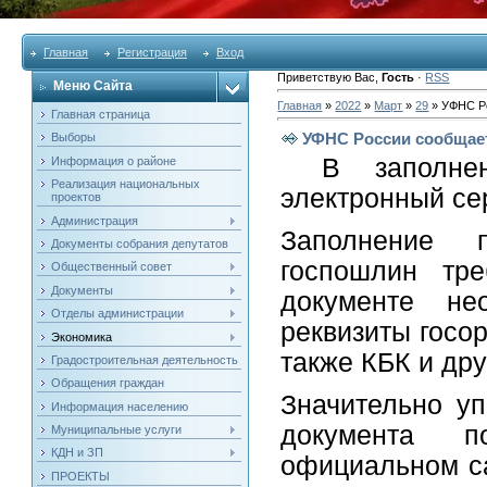
Главная
Регистрация
Вход
Приветствую Вас
,
Гость
·
RSS
Меню Сайта
Главная
»
2022
»
Март
»
29
» УФНС Р
Главная страница
УФНС России сообщае
Выборы
В заполне
Информация о районе
Реализация национальных
электронный се
проектов
Администрация
Заполнение 
Документы собрания депутатов
госпошлин тре
Общественный совет
Документы
документе не
Отделы администрации
реквизиты госо
Экономика
также КБК и др
Градостроительная деятельность
Обращения граждан
Значительно уп
Информация населению
документа п
Муниципальные услуги
КДН и ЗП
официальном с
ПРОЕКТЫ