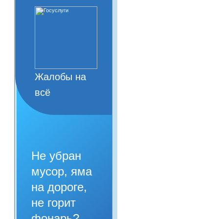
Жалобы на
всё
Не убран
мусор, яма
на дороге,
не горит
фонарь?