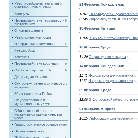
Реестр свободных земельных
21 Февраля, Понедельник
участков и помещений
Каникулы
15:07
На автодорогах Чухломского р
09:45
Информирует УФНС по Костро
Противодействие терроризму и
экстремизму
18 Февраля, Пятница
Открытые данные
Ревизионная комиссия
15:06
В Чухломе автоинспекторы пр
Избирательная комиссия
16 Февраля, Среда
Фотоальбомы
14:20
О проведении конкурса
Контакты
(0)
Противодействие коррупции
14 Февраля, Понедельник
ОРВ и экспертиза НПА
11:42
Информация для населения
(0)
Для граждан Украины
11:39
Информация для населения
(0)
Сектор внутреннего финансового
контроля
09 Февраля, Среда
80-ая годовщина Победы
12:08
В Костромской области старту
Государственные и
муниципальные услуги
01 Февраля, Вторник
Общественный совет по
независимой оценки качества
услуг
10:15
Информация для населения
(0)
Градостроительное зонирование
Нормативные акты
Публичные слушания