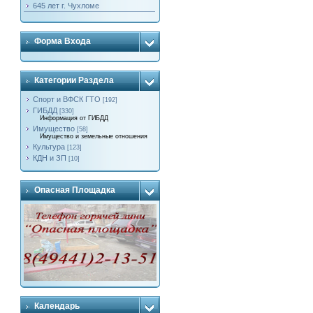
645 лет г. Чухломе
Форма Входа
Категории Раздела
Спорт и ВФСК ГТО
[192]
ГИБДД
[330]
Информация от ГИБДД
Имущество
[58]
Имущество и земельные отношения
Культура
[123]
КДН и ЗП
[10]
Опасная Площадка
Календарь