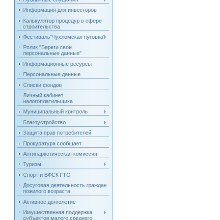
Информация для инвесторов
Калькулятор процедур в сфере
строительства
Фестиваль"Чухломская пуговка"
Ролик "Береги свои
персональные данные"
Информационные ресурсы
Персональные данные
Списки фондов
Личный кабинет
налогоплатильщика
Муниципальный контроль
Благоустройство
Защита прав потребителей
Прокуратура сообщает
Антинаркотическая комиссия
Туризм
Спорт и ВФСК ГТО
Досуговая деятельность граждан
пожилого возраста
Активное долголетие
Имущественная поддержка
субъектов малого среднего