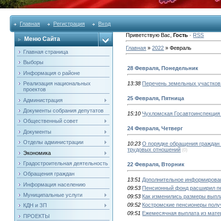
Главная
Регистрация
Вход
Приветствую Вас
,
Гость
·
RSS
Меню Сайта
Главная
»
2022
»
Февраль
Главная страница
Выборы
28 Февраля, Понедельник
Информация о районе
Реализация национальных
13:38
Перечень земельных участков
проектов
25 Февраля, Пятница
Администрация
Документы собрания депутатов
15:10
Чухломская Госавтоинспекция
Общественный совет
24 Февраля, Четверг
Документы
Отделы администрации
10:23
О порядке обращения граждан
трудовых отношений
(0)
Экономика
Градостроительная деятельность
22 Февраля, Вторник
Обращения граждан
13:51
Дополнительное информирован
Информация населению
09:53
Пенсионный фонд расширил п
Муниципальные услуги
09:53
Как изменились размеры выпла
09:52
Костромские пенсионеры полу
КДН и ЗП
09:51
Ежемесячная выплата из матер
ПРОЕКТЫ