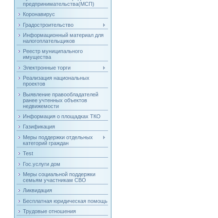
предпринимательства(МСП)
Коронавирус
Градостроительство
Информационный материал для
налогоплательщиков
Реестр муниципального
имущества
Электронные торги
Реализация национальных
проектов
Выявление правообладателей
ранее учтенных объектов
недвижемости
Информация о площадках ТКО
Газификация
Меры поддержки отдельных
категорий граждан
Test
Гос.услуги дом
Меры социальной поддержки
семьям участникам СВО
Ликвидация
Бесплатная юридическая помощь
Трудовые отношения