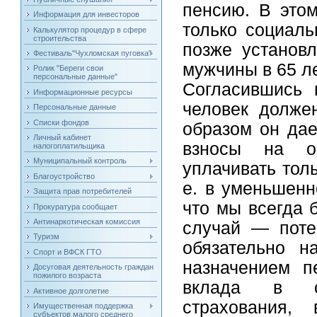
пенсию. В это
Информация для инвесторов
только социал
Калькулятор процедур в сфере
строительства
позже установл
Фестиваль"Чухломская пуговка"
мужчины в 65 ле
Ролик "Береги свои
персональные данные"
Согласившись 
Информационные ресурсы
человек долже
Персональные данные
Списки фондов
образом он дае
Личный кабинет
взносы на об
налогоплатильщика
Муниципальный контроль
уплачивать толь
Благоустройство
е. в уменьшенн
Защита прав потребителей
что мы всегда 
Прокуратура сообщает
Антинаркотическая комиссия
случай — поте
Туризм
обязательно н
Спорт и ВФСК ГТО
назначением п
Досуговая деятельность граждан
пожилого возраста
вклада в си
Активное долголетие
страхования
Имущественная поддержка
субъектов малого среднего