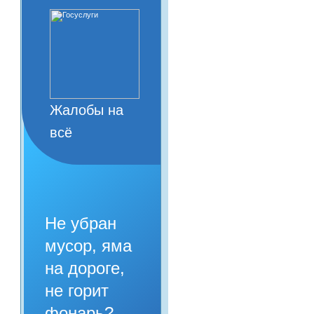
Жалобы на
всё
Не убран
мусор, яма
на дороге,
не горит
фонарь?