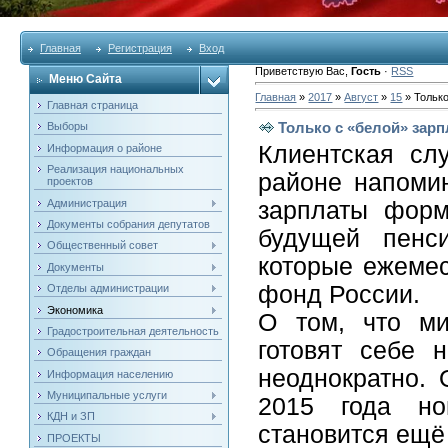
Главная
Регистрация
Вход
Приветствую Вас
,
Гость
·
RSS
Меню Сайта
Главная
»
2017
»
Август
»
15
» Тольк
Главная страница
Только с «белой» зар
Выборы
Клиентская сл
Информация о районе
Реализация национальных
районе напоми
проектов
Администрация
зарплаты форм
Документы собрания депутатов
будущей пенси
Общественный совет
которые ежемес
Документы
фонд России.
Отделы администрации
Экономика
О том, что ми
Градостроительная деятельность
готовят себе 
Обращения граждан
неоднократно. 
Информация населению
Муниципальные услуги
2015 года но
КДН и ЗП
становится ещё
ПРОЕКТЫ