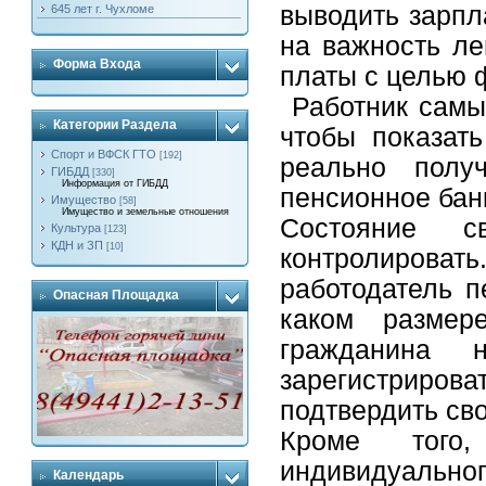
выводить зарпл
645 лет г. Чухломе
на важность ле
Форма Входа
платы с целью 
Работник самы
Категории Раздела
чтобы показать
Спорт и ВФСК ГТО
[192]
реально полу
ГИБДД
[330]
Информация от ГИБДД
пенсионное бан
Имущество
[58]
Имущество и земельные отношения
Состояние с
Культура
[123]
КДН и ЗП
[10]
контролировать
работодатель п
Опасная Площадка
каком разме
гражданина
зарегистрирова
подтвердить св
Кроме того
индивидуально
Календарь