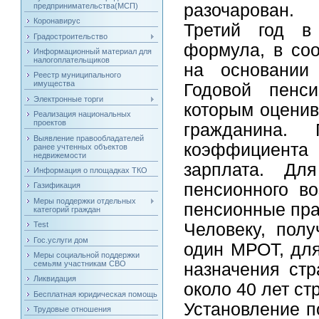
разочарован.
предпринимательства(МСП)
Коронавирус
Третий год в
Градостроительство
формула, в соо
Информационный материал для
налогоплательщиков
на основании 
Реестр муниципального
имущества
Годовой пенс
Электронные торги
которым оценив
Реализация национальных
проектов
гражданина. 
Выявление правообладателей
коэффициент
ранее учтенных объектов
недвижемости
зарплата. Дл
Информация о площадках ТКО
пенсионного в
Газификация
Меры поддержки отдельных
пенсионные пра
категорий граждан
Test
Человеку, пол
Гос.услуги дом
один МРОТ, для
Меры социальной поддержки
семьям участникам СВО
назначения стр
Ликвидация
около 40 лет ст
Бесплатная юридическая помощь
Установление п
Трудовые отношения