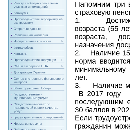
Напомним три 
Реестр свободных земельных
участков и помещений
страховую пенс
Каникулы
1. Достижени
Противодействие терроризму и
экстремизму
возраста (55 л
Открытые данные
возраста, до
Ревизионная комиссия
Избирательная комиссия
назначения дос
Фотоальбомы
2. Наличие 15 
Контакты
норма вводится
Противодействие коррупции
ОРВ и экспертиза НПА
минимальному с
Для граждан Украины
лет.
Сектор внутреннего финансового
контроля
3. Наличие ми
80-ая годовщина Победы
В 2017 году – 
Государственные и
муниципальные услуги
последующим е
Общественный совет по
независимой оценки качества
30 баллов в 202
услуг
Если трудоуст
Градостроительное зонирование
Нормативные акты
гражданин мож
Публичные слушания