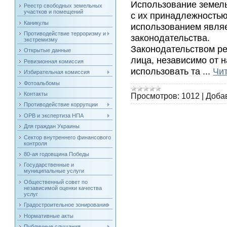
Использование земель
Реестр свободных земельных
участков и помещений
с их принадлежностью
Каникулы
использованием являе
Противодействие терроризму и
законодательства.
экстремизму
Законодательством р
Открытые данные
лица, независимо от 
Ревизионная комиссия
использовать та
...
Чи
Избирательная комиссия
Фотоальбомы
Контакты
Просмотров:
1012
|
Доба
Противодействие коррупции
ОРВ и экспертиза НПА
Для граждан Украины
Сектор внутреннего финансового
контроля
80-ая годовщина Победы
Государственные и
муниципальные услуги
Общественный совет по
независимой оценки качества
услуг
Градостроительное зонирование
Нормативные акты
Публичные слушания