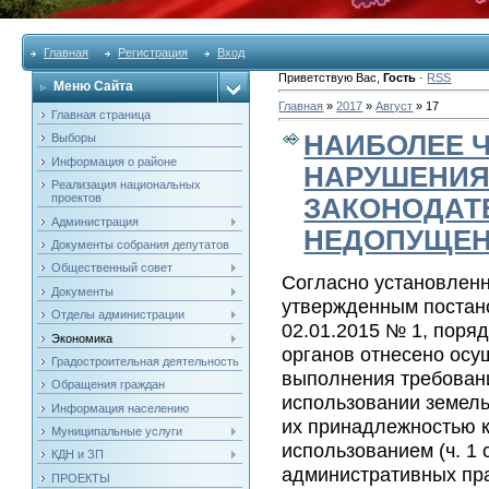
Главная
Регистрация
Вход
Приветствую Вас
,
Гость
·
RSS
Меню Сайта
Главная
»
2017
»
Август
»
17
Главная страница
НАИБОЛЕЕ 
Выборы
Информация о районе
НАРУШЕНИЯ
Реализация национальных
проектов
ЗАКОНОДАТ
Администрация
НЕДОПУЩЕН
Документы собрания депутатов
Общественный совет
Согласно установлен
Документы
утвержденным постан
Отделы администрации
02.01.2015 № 1, поряд
Экономика
органов отнесено ос
Градостроительная деятельность
выполнения требовани
Обращения граждан
использовании земель
Информация населению
их принадлежностью к
Муниципальные услуги
использованием (ч. 1 
КДН и ЗП
административных пр
ПРОЕКТЫ