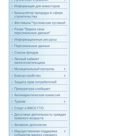
Информация для инвесторов
Калькулятор процедур в сфере
строительства
Фестиваль"Чухломская пуговка"
Ролик "Береги свои
персональные данные"
Информационные ресурсы
Персональные данные
Списки фондов
Личный кабинет
налогоплатильщика
Муниципальный контроль
Благоустройство
Защита прав потребителей
Прокуратура сообщает
Антинаркотическая комиссия
Туризм
Спорт и ВФСК ГТО
Досуговая деятельность граждан
пожилого возраста
Активное долголетие
Имущественная поддержка
субъектов малого среднего