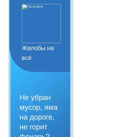
Жалобы на
всё
Не убран
мусор, яма
на дороге,
не горит
фонарь?