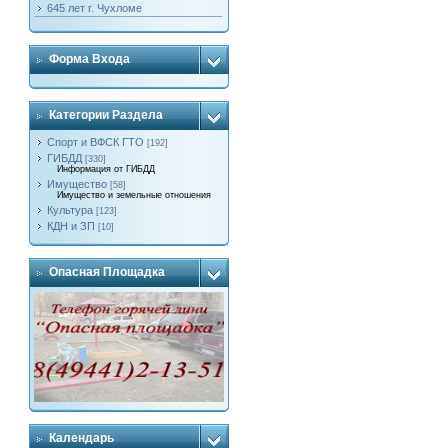
645 лет г. Чухломе
Форма Входа
Категории Раздела
Спорт и ВФСК ГТО
[192]
ГИБДД
[330]
Информация от ГИБДД
Имущество
[58]
Имущество и земельные отношения
Культура
[123]
КДН и ЗП
[10]
Опасная Площадка
Календарь