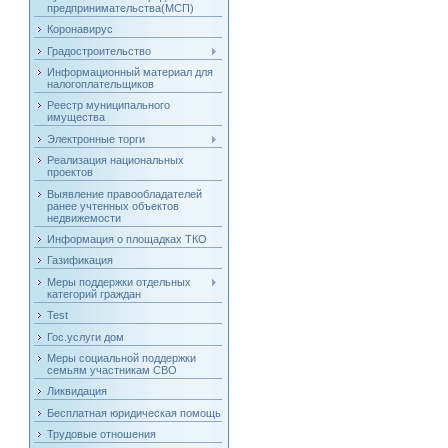
предпринимательства(МСП)
Коронавирус
Градостроительство
Информационный материал для
налогоплательщиков
Реестр муниципального
имущества
Электронные торги
Реализация национальных
проектов
Выявление правообладателей
ранее учтенных объектов
недвижемости
Информация о площадках ТКО
Газификация
Меры поддержки отдельных
категорий граждан
Test
Гос.услуги дом
Меры социальной поддержки
семьям участникам СВО
Ликвидация
Бесплатная юридическая помощь
Трудовые отношения