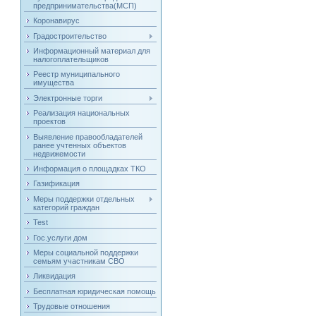
предпринимательства(МСП)
Коронавирус
Градостроительство
Информационный материал для
налогоплательщиков
Реестр муниципального
имущества
Электронные торги
Реализация национальных
проектов
Выявление правообладателей
ранее учтенных объектов
недвижемости
Информация о площадках ТКО
Газификация
Меры поддержки отдельных
категорий граждан
Test
Гос.услуги дом
Меры социальной поддержки
семьям участникам СВО
Ликвидация
Бесплатная юридическая помощь
Трудовые отношения