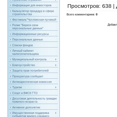
Просмотров
: 638 |
Информация для инвесторов
Калькулятор процедур в сфере
строительства
Всего комментариев
:
0
Фестиваль"Чухломская пуговка"
Добавл
Ролик "Береги свои
персональные данные"
Информационные ресурсы
Персональные данные
Списки фондов
Личный кабинет
налогоплатильщика
Муниципальный контроль
Благоустройство
Защита прав потребителей
Прокуратура сообщает
Антинаркотическая комиссия
Туризм
Спорт и ВФСК ГТО
Досуговая деятельность граждан
пожилого возраста
Активное долголетие
Имущественная поддержка
субъектов малого среднего