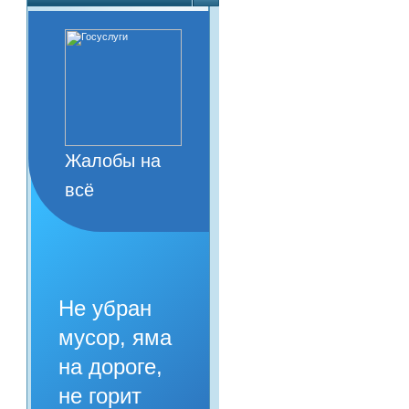
Жалобы на
всё
Не убран
мусор, яма
на дороге,
не горит