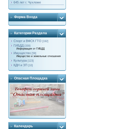
645 лет г. Чухломе
Форма Входа
Категории Раздела
Спорт и ВФСК ГТО
[192]
ГИБДД
[330]
Информация от ГИБДД
Имущество
[58]
Имущество и земельные отношения
Культура
[123]
КДН и ЗП
[10]
Опасная Площадка
Календарь