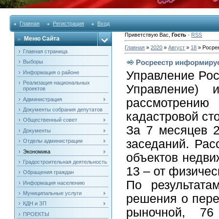
Главная
Регистрация
Вход
Приветствую Вас
,
Гость
·
RSS
Меню Сайта
Главная
»
2020
»
Август
»
18
» Росре
Главная страница
Росреестр информиру
Выборы
Управление Рос
Информация о районе
Реализация национальных
Управление) 
проектов
Администрация
рассмотрению
Документы собрания депутатов
кадастровой сто
Общественный совет
За 7 месяцев 
Документы
заседаний. Рас
Отделы администрации
Экономика
объектов недви
Градостроительная деятельность
13 – от физичес
Обращения граждан
По результата
Информация населению
Муниципальные услуги
решения о пере
КДН и ЗП
рыночной, 7
ПРОЕКТЫ