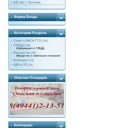
645 лет г. Чухломе
Форма Входа
Категории Раздела
Спорт и ВФСК ГТО
[192]
ГИБДД
[330]
Информация от ГИБДД
Имущество
[58]
Имущество и земельные отношения
Культура
[123]
КДН и ЗП
[10]
Опасная Площадка
Календарь