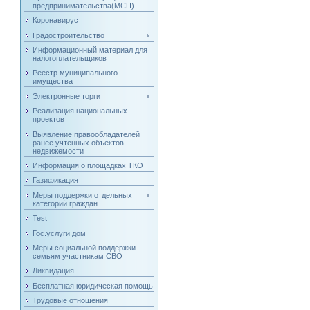
предпринимательства(МСП)
Коронавирус
Градостроительство
Информационный материал для
налогоплательщиков
Реестр муниципального
имущества
Электронные торги
Реализация национальных
проектов
Выявление правообладателей
ранее учтенных объектов
недвижемости
Информация о площадках ТКО
Газификация
Меры поддержки отдельных
категорий граждан
Test
Гос.услуги дом
Меры социальной поддержки
семьям участникам СВО
Ликвидация
Бесплатная юридическая помощь
Трудовые отношения