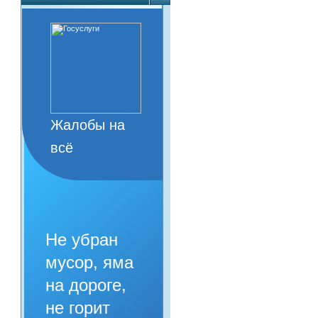
Жалобы на
всё
Не убран
мусор, яма
на дороге,
не горит