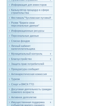
Информация для инвесторов
Калькулятор процедур в сфере
строительства
Фестиваль"Чухломская пуговка"
Ролик "Береги свои
персональные данные"
Информационные ресурсы
Персональные данные
Списки фондов
Личный кабинет
налогоплатильщика
Муниципальный контроль
Благоустройство
Защита прав потребителей
Прокуратура сообщает
Антинаркотическая комиссия
Туризм
Спорт и ВФСК ГТО
Досуговая деятельность граждан
пожилого возраста
Активное долголетие
Имущественная поддержка
субъектов малого среднего