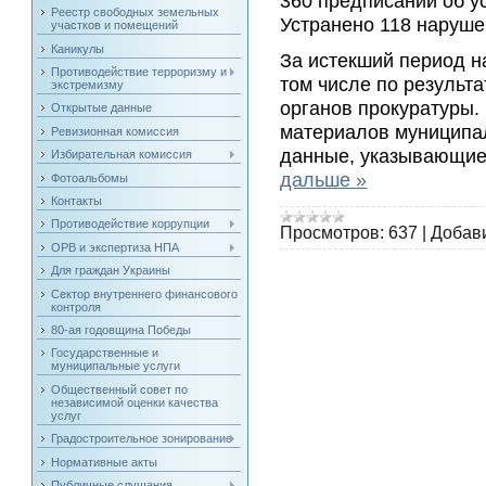
360 предписаний об у
Реестр свободных земельных
Устранено 118 наруше
участков и помещений
Каникулы
За истекший период н
Противодействие терроризму и
том числе по результ
экстремизму
органов прокуратуры.
Открытые данные
материалов муниципа
Ревизионная комиссия
данные, указывающие
Избирательная комиссия
дальше »
Фотоальбомы
Контакты
Противодействие коррупции
Просмотров:
637
|
Добав
ОРВ и экспертиза НПА
Для граждан Украины
Сектор внутреннего финансового
контроля
80-ая годовщина Победы
Государственные и
муниципальные услуги
Общественный совет по
независимой оценки качества
услуг
Градостроительное зонирование
Нормативные акты
Публичные слушания