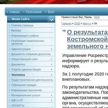
Главная
Регистрация
Вход
Приветствую Вас
,
Гость
·
RSS
Меню Сайта
Главная
»
2020
»
Август
»
04
Главная страница
О результат
Выборы
Информация о районе
Костромской
Реализация национальных
проектов
земельного 
Администрация
Документы собрания депутатов
Управление Росреестр
Общественный совет
информирует о резуль
Документы
надзора.
Отделы администрации
За 1 полугодие 2020 
Экономика
внеплановых.
Градостроительная деятельность
Обращения граждан
По результатам надз
Информация населению
законодательства. По
Муниципальные услуги
административные нак
КДН и ЗП
органа, осуществляющ
ПРОЕКТЫ