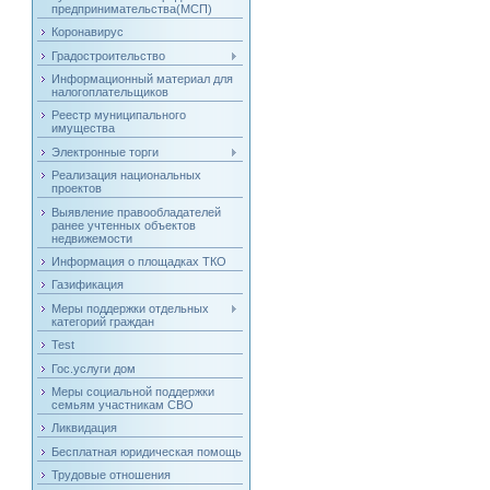
предпринимательства(МСП)
Коронавирус
Градостроительство
Информационный материал для
налогоплательщиков
Реестр муниципального
имущества
Электронные торги
Реализация национальных
проектов
Выявление правообладателей
ранее учтенных объектов
недвижемости
Информация о площадках ТКО
Газификация
Меры поддержки отдельных
категорий граждан
Test
Гос.услуги дом
Меры социальной поддержки
семьям участникам СВО
Ликвидация
Бесплатная юридическая помощь
Трудовые отношения