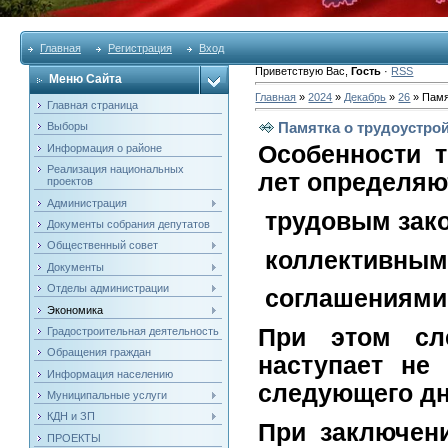
Главная
Регистрация
Вход
Приветствую Вас
,
Гость
·
RSS
Меню Сайта
Главная
»
2024
»
Декабрь
»
26
» Памя
Главная страница
Памятка о трудоустро
Выборы
Особенности т
Информация о районе
Реализация национальных
лет определяю
проектов
Администрация
трудовым зак
Документы собрания депутатов
Общественный совет
коллективным
Документы
Отделы администрации
соглашениями
Экономика
При этом сле
Градостроительная деятельность
Обращения граждан
наступает не 
Информация населению
следующего дн
Муниципальные услуги
КДН и ЗП
При заключени
ПРОЕКТЫ