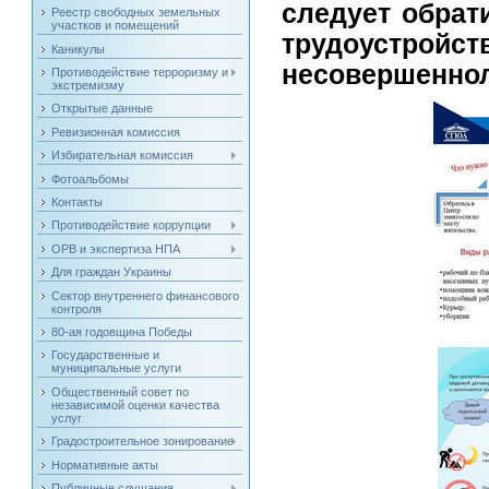
следует обрат
Реестр свободных земельных
участков и помещений
трудоуст
Каникулы
несовершеннол
Противодействие терроризму и
экстремизму
Открытые данные
Ревизионная комиссия
Избирательная комиссия
Фотоальбомы
Контакты
Противодействие коррупции
ОРВ и экспертиза НПА
Для граждан Украины
Сектор внутреннего финансового
контроля
80-ая годовщина Победы
Государственные и
муниципальные услуги
Общественный совет по
независимой оценки качества
услуг
Градостроительное зонирование
Нормативные акты
Публичные слушания