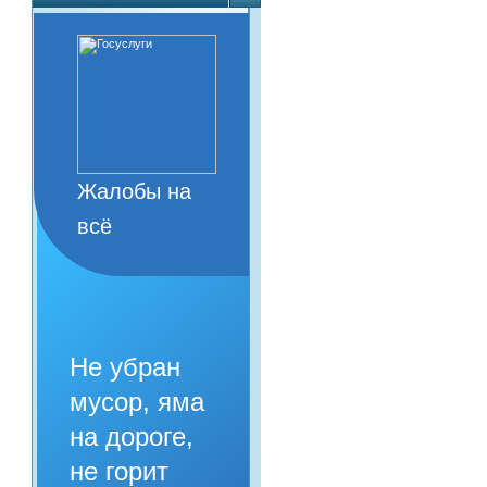
Жалобы на
всё
Не убран
мусор, яма
на дороге,
не горит