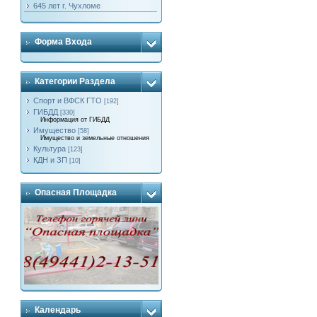
645 лет г. Чухломе
Форма Входа
Категории Раздела
Спорт и ВФСК ГТО
[192]
ГИБДД
[330]
Информация от ГИБДД
Имущество
[58]
Имущество и земельные отношения
Культура
[123]
КДН и ЗП
[10]
Опасная Площадка
Календарь