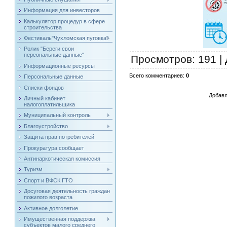
Информация для инвесторов
Калькулятор процедур в сфере
строительства
Фестиваль"Чухломская пуговка"
Ролик "Береги свои
персональные данные"
Просмотров
: 191 |
Информационные ресурсы
Всего комментариев
:
0
Персональные данные
Списки фондов
Добавл
Личный кабинет
налогоплатильщика
Муниципальный контроль
Благоустройство
Защита прав потребителей
Прокуратура сообщает
Антинаркотическая комиссия
Туризм
Спорт и ВФСК ГТО
Досуговая деятельность граждан
пожилого возраста
Активное долголетие
Имущественная поддержка
субъектов малого среднего