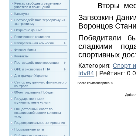
Реестр свободных земельных
Вторы места
участков и помещений
Каникулы
Загвозкин Данил
Противодействие терроризму и
Воронцов Станис
экстремизму
Открытые данные
Победители бы
Ревизионная комиссия
Избирательная комиссия
сладкими по
Фотоальбомы
спортивных дос
Контакты
Противодействие коррупции
Категория
:
Спорт 
ОРВ и экспертиза НПА
ldv84
|
Рейтинг
:
0.
Для граждан Украины
Сектор внутреннего финансового
Всего комментариев
:
0
контроля
80-ая годовщина Победы
Добавл
Государственные и
муниципальные услуги
Общественный совет по
независимой оценки качества
услуг
Градостроительное зонирование
Нормативные акты
Публичные слушания