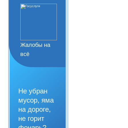
Жалобы на
всё
Не убран
мусор, яма
на дороге,
не горит
фонарь?