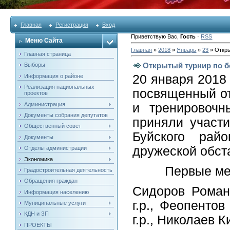
Главная
Регистрация
Вход
Приветствую Вас
,
Гость
·
RSS
Меню Сайта
Главная
»
2018
»
Январь
»
23
» Откры
Главная страница
Открытый турнир по б
Выборы
20 января 2018
Информация о районе
Реализация национальных
посвященный о
проектов
Администрация
и тренировочн
Документы собрания депутатов
приняли участ
Общественный совет
Буйского райо
Документы
дружеской обст
Отделы администрации
Экономика
Первые места 
Градостроительная деятельность
Обращения граждан
Сидоров Роман
Информация населению
г.р., Феопентов
Муниципальные услуги
КДН и ЗП
г.р., Николаев К
ПРОЕКТЫ