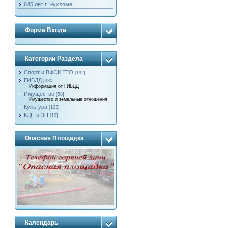
645 лет г. Чухломе
Форма Входа
Категории Раздела
Спорт и ВФСК ГТО
[192]
ГИБДД
[330]
Информация от ГИБДД
Имущество
[58]
Имущество и земельные отношения
Культура
[123]
КДН и ЗП
[10]
Опасная Площадка
Календарь