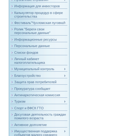
Информация для инвесторов
Калькулятор процедур в сфере
строительства
Фестиваль"Чухломская пуговка"
Ролик "Береги свои
персональные данные"
Информационные ресурсы
Персональные данные
Списки фондов
Личный кабинет
налогоплатильщика
Муниципальный контроль
Благоустройство
Защита прав потребителей
Прокуратура сообщает
Антинаркотическая комиссия
Туризм
Спорт и ВФСК ГТО
Досуговая деятельность граждан
пожилого возраста
Активное долголетие
Имущественная поддержка
субъектов малого среднего