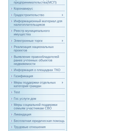
предпринимательства(МСП)
Коронавирус
Градостроительство
Информационный материал для
налогоплательщиков
Реестр муниципального
имущества
Электронные торги
Реализация национальных
проектов
Выявление правообладателей
ранее учтенных объектов
недвижемости
Информация о площадках ТКО
Газификация
Меры поддержки отдельных
категорий граждан
Test
Гос.услуги дом
Меры социальной поддержки
семьям участникам СВО
Ликвидация
Бесплатная юридическая помощь
Трудовые отношения