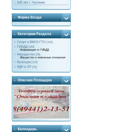
645 лет г. Чухломе
Форма Входа
Категории Раздела
Спорт и ВФСК ГТО
[192]
ГИБДД
[330]
Информация от ГИБДД
Имущество
[58]
Имущество и земельные отношения
Культура
[123]
КДН и ЗП
[10]
Опасная Площадка
Календарь