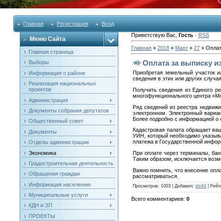
Главная
Регистрация
Вход
Приветствую Вас
,
Гость
·
RSS
Меню Сайта
Главная
»
2018
»
Март
»
27
» Оплат
Главная страница
Оплата за выписку и
Выборы
Приобретая земельный участок ил
Информация о районе
сведения в этих или других случа
Реализация национальных
проектов
Получить сведения из Единого р
многофункционального центра «М
Администрация
Ряд сведений из реестра недвижи
Документы собрания депутатов
электронном. Электронный вариан
Более подробно с информацией о 
Общественный совет
Кадастровая палата обращает ваш
Документы
УИН, который необходимо указыва
платежа в Государственной инфор
Отделы администрации
Экономика
При оплате через терминалы, бан
Таким образом, исключается возм
Градостроительная деятельность
Важно помнить, что внесение опл
Обращения граждан
рассматриваться.
Информация населению
Просмотров
: 1003 |
Добавил
:
ldv84
|
Рейт
Муниципальные услуги
Всего комментариев
:
0
КДН и ЗП
ПРОЕКТЫ