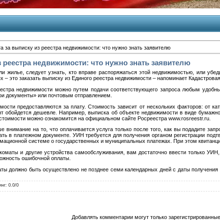
а за выписку из реестра недвижимости: что нужно знать заявителю
з реестра недвижимости: что нужно знать заявителю
и жилье, следует узнать, кто вправе распоряжаться этой недвижимостью, или убед
ях – это заказать выписку из Единого реестра недвижимости – напоминает Кадастровая
еестра недвижимости можно путем подачи соответствующего запроса любым удобны
ои документы» или почтовым отправлением.
мости предоставляются за плату. Стоимость зависит от нескольких факторов: от ка
т обойдется дешевле. Например, выписка об объекте недвижимости в виде бумажного
стоимости можно ознакомится на официальном сайте Росреестра www.rosreestr.ru.
е внимание на то, что оплачивается услуга только после того, как вы подадите зап
ть в платежном документе. УИН требуется для получения органом регистрации подт
мационной системе о государственных и муниципальных платежах. При этом квитанци
коматы и другие устройства самообслуживания, вам достаточно ввести только УИН,
ожность ошибочной оплаты.
аты должно быть осуществлено не позднее семи календарных дней с даты получения 
инг
:
0.0
/
0
Добавлять комментарии могут только зарегистрированные