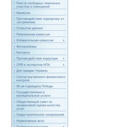
Реестр свободных земельных
участков и помещений
Каникулы
Противодействие терроризму и
экстремизму
Открытые данные
Ревизионная комиссия
Избирательная комиссия
Фотоальбомы
Контакты
Противодействие коррупции
ОРВ и экспертиза НПА
Для граждан Украины
Сектор внутреннего финансового
контроля
80-ая годовщина Победы
Государственные и
муниципальные услуги
Общественный совет по
независимой оценки качества
услуг
Градостроительное зонирование
Нормативные акты
Публичные слушания