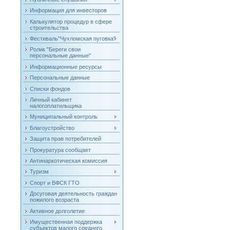
Информация для инвесторов
Калькулятор процедур в сфере
строительства
Фестиваль"Чухломская пуговка"
Ролик "Береги свои
персональные данные"
Информационные ресурсы
Персональные данные
Списки фондов
Личный кабинет
налогоплатильщика
Муниципальный контроль
Благоустройство
Защита прав потребителей
Прокуратура сообщает
Антинаркотическая комиссия
Туризм
Спорт и ВФСК ГТО
Досуговая деятельность граждан
пожилого возраста
Активное долголетие
Имущественная поддержка
субъектов малого среднего