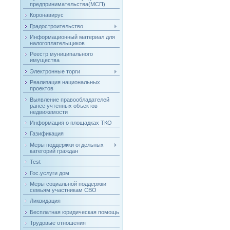
предпринимательства(МСП)
Коронавирус
Градостроительство
Информационный материал для
налогоплательщиков
Реестр муниципального
имущества
Электронные торги
Реализация национальных
проектов
Выявление правообладателей
ранее учтенных объектов
недвижемости
Информация о площадках ТКО
Газификация
Меры поддержки отдельных
категорий граждан
Test
Гос.услуги дом
Меры социальной поддержки
семьям участникам СВО
Ликвидация
Бесплатная юридическая помощь
Трудовые отношения