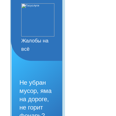
Жалобы на
всё
Не убран
мусор, яма
на дороге,
не горит
фонарь?