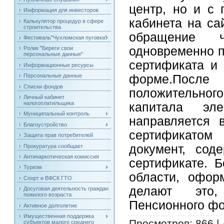
центр, но и с
Информация для инвесторов
кабинета на са
Калькулятор процедур в сфере
строительства
обращение ч
Фестиваль"Чухломская пуговка"
одновременно п
Ролик "Береги свои
персональные данные"
сертификата и 
Информационные ресурсы
Персональные данные
форме.Посл
Списки фондов
положительного
Личный кабинет
налогоплатильщика
капитала эле
Муниципальный контроль
направляется 
Благоустройство
сертификатом
Защита прав потребителей
документ, сод
Прокуратура сообщает
Антинаркотическая комиссия
сертификате. 
Туризм
области, офор
Спорт и ВФСК ГТО
делают это,
Досуговая деятельность граждан
пожилого возраста
Пенсионного фо
Активное долголетие
Имущественная поддержка
Просмотров
: 866 |
субъектов малого среднего