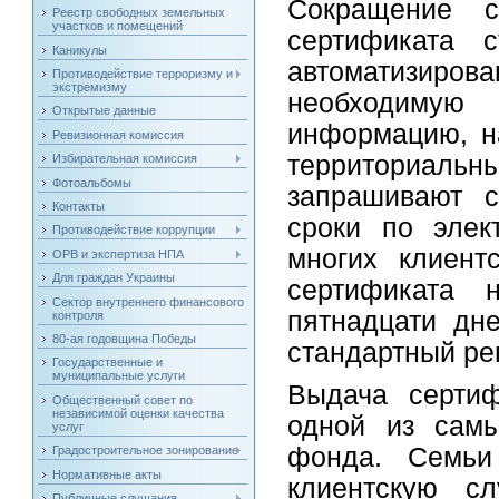
Сокращение 
Реестр свободных земельных
участков и помещений
сертификата 
Каникулы
автоматизиров
Противодействие терроризму и
экстремизму
необходимую
Открытые данные
информацию, н
Ревизионная комиссия
территориал
Избирательная комиссия
Фотоальбомы
запрашивают с
Контакты
сроки по элек
Противодействие коррупции
многих клиент
ОРВ и экспертиза НПА
Для граждан Украины
сертификата 
Сектор внутреннего финансового
пятнадцати дн
контроля
80-ая годовщина Победы
стандартный ре
Государственные и
муниципальные услуги
Выдача сертиф
Общественный совет по
независимой оценки качества
одной из самы
услуг
фонда. Семьи
Градостроительное зонирование
Нормативные акты
клиентскую с
Публичные слушания