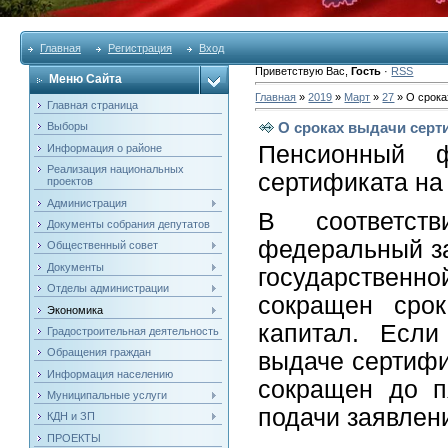
Главная
Регистрация
Вход
Приветствую Вас
,
Гость
·
RSS
Меню Сайта
Главная
»
2019
»
Март
»
27
» О срока
Главная страница
О сроках выдачи серт
Выборы
Пенсионный 
Информация о районе
Реализация национальных
сертификата на
проектов
Администрация
В соответст
Документы собрания депутатов
федеральный з
Общественный совет
Документы
государственн
Отделы администрации
сокращен срок
Экономика
капитал. Если
Градостроительная деятельность
Обращения граждан
выдаче сертифи
Информация населению
сокращен до п
Муниципальные услуги
подачи заявлен
КДН и ЗП
ПРОЕКТЫ