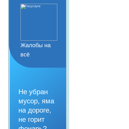
Жалобы на
всё
Не убран
мусор, яма
на дороге,
не горит
фонарь?