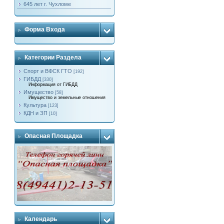
645 лет г. Чухломе
Форма Входа
Категории Раздела
Спорт и ВФСК ГТО
[192]
ГИБДД
[330]
Информация от ГИБДД
Имущество
[58]
Имущество и земельные отношения
Культура
[123]
КДН и ЗП
[10]
Опасная Площадка
Календарь