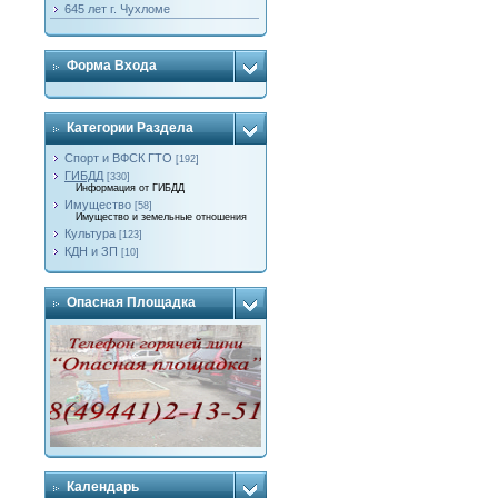
645 лет г. Чухломе
Форма Входа
Категории Раздела
Спорт и ВФСК ГТО
[192]
ГИБДД
[330]
Информация от ГИБДД
Имущество
[58]
Имущество и земельные отношения
Культура
[123]
КДН и ЗП
[10]
Опасная Площадка
Календарь