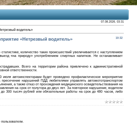
07.08.2026, 03:31
Нетрезвый водитель»
оприятие «Нетрезвый водитель»
10:32
о статистике, количество таких происшествий увеличивается с наступлением
 выезд «на природу» употреблением спиртных напитков. Не останавливает
страдавших. Всего на территории района привлечено к административной
овной ответственности.
20 июля автоинспекторами будет проведено профилактическое мероприятие
на пресечение нарушений ПДД любителями управлять автомототранспортом
ьянения, а также отказ от прохождения медицинского освидетельствования на
вления на срок от полутора до двух лет. За повторное нарушение, водители
до 300 тысяч рублей или обязательные работы на срок до 480 часов, либо
 пользователи.