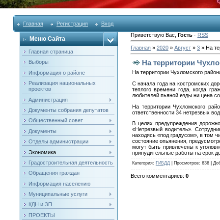
Главная
Регистрация
Вход
Приветствую Вас
,
Гость
·
RSS
Меню Сайта
Главная
»
2020
»
Август
»
3
» На те
Главная страница
На территории Чухло
Выборы
На территории Чухломского район
Информация о районе
Реализация национальных
С начала года на костромских дор
проектов
теплого времени года, когда гр
любителей пьяной езды ни цена с
Администрация
На территории Чухломского райо
Документы собрания депутатов
ответственности 34 нетрезвых во
Общественный совет
В целях предупреждения дорожно
«Нетрезвый водитель». Сотрудн
Документы
находясь «под градусом», в том ч
состояние опьянения, предусмотре
Отделы администрации
могут быть привлечены к уголовн
Экономика
принудительные работы на срок до 
Градостроительная деятельность
Категория
:
ГИБДД
|
Просмотров
: 636 |
До
Обращения граждан
Всего комментариев
:
0
Информация населению
Муниципальные услуги
КДН и ЗП
ПРОЕКТЫ