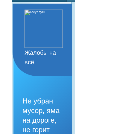
Жалобы на
всё
Не убран
мусор, яма
на дороге,
не горит