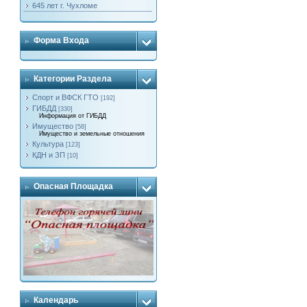
645 лет г. Чухломе
Форма Входа
Категории Раздела
Спорт и ВФСК ГТО
[192]
ГИБДД
[330]
Информация от ГИБДД
Имущество
[58]
Имущество и земельные отношения
Культура
[123]
КДН и ЗП
[10]
Опасная Площадка
Календарь