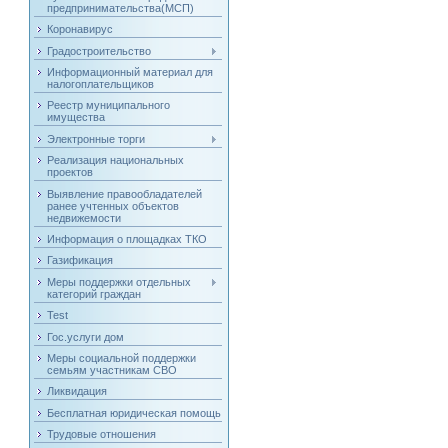
предпринимательства(МСП)
Коронавирус
Градостроительство
Информационный материал для
налогоплательщиков
Реестр муниципального
имущества
Электронные торги
Реализация национальных
проектов
Выявление правообладателей
ранее учтенных объектов
недвижемости
Информация о площадках ТКО
Газификация
Меры поддержки отдельных
категорий граждан
Test
Гос.услуги дом
Меры социальной поддержки
семьям участникам СВО
Ликвидация
Бесплатная юридическая помощь
Трудовые отношения