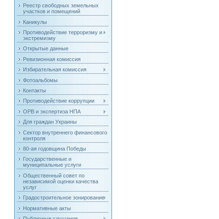
Реестр свободных земельных
участков и помещений
Каникулы
Противодействие терроризму и
экстремизму
Открытые данные
Ревизионная комиссия
Избирательная комиссия
Фотоальбомы
Контакты
Противодействие коррупции
ОРВ и экспертиза НПА
Для граждан Украины
Сектор внутреннего финансового
контроля
80-ая годовщина Победы
Государственные и
муниципальные услуги
Общественный совет по
независимой оценки качества
услуг
Градостроительное зонирование
Нормативные акты
Публичные слушания