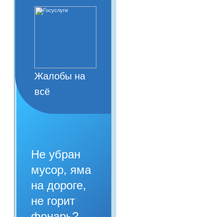
Жалобы на
всё
Не убран
мусор, яма
на дороге,
не горит
фонарь?