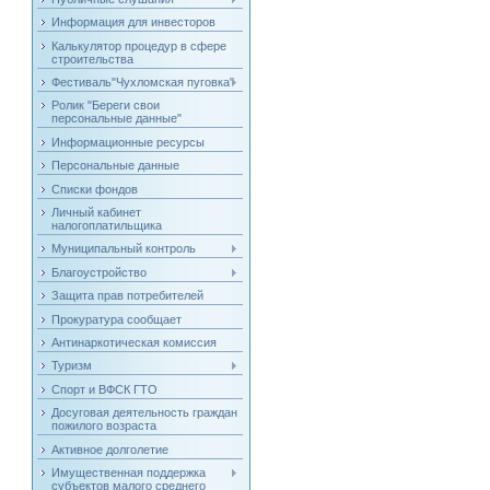
Информация для инвесторов
Калькулятор процедур в сфере
строительства
Фестиваль"Чухломская пуговка"
Ролик "Береги свои
персональные данные"
Информационные ресурсы
Персональные данные
Списки фондов
Личный кабинет
налогоплатильщика
Муниципальный контроль
Благоустройство
Защита прав потребителей
Прокуратура сообщает
Антинаркотическая комиссия
Туризм
Спорт и ВФСК ГТО
Досуговая деятельность граждан
пожилого возраста
Активное долголетие
Имущественная поддержка
субъектов малого среднего