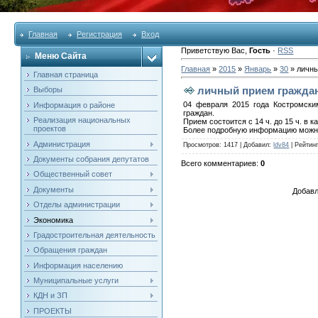
Главная
Регистрация
Вход
Приветствую Вас
,
Гость
·
RSS
Меню Сайта
Главная
»
2015
»
Январь
»
30
» личны
Главная страница
личный прием гражда
Выборы
04 февраля 2015 года Костромск
Информация о районе
граждан.
Реализация национальных
Прием состоится с 14 ч. до 15 ч. в
проектов
Более подробную информацию можно
Администрация
Просмотров
: 1417 |
Добавил
:
ldv84
|
Рейтин
Документы собрания депутатов
Всего комментариев
:
0
Общественный совет
Документы
Добавл
Отделы администрации
Экономика
Градостроительная деятельность
Обращения граждан
Информация населению
Муниципальные услуги
КДН и ЗП
ПРОЕКТЫ