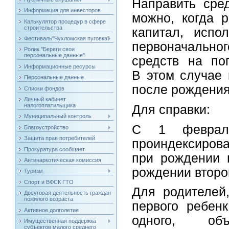
Направить сре
Информация для инвесторов
можно, когда 
Калькулятор процедур в сфере
строительства
капитал, испо
Фестиваль"Чухломская пуговка"
первоначальног
Ролик "Береги свои
персональные данные"
средств на по
Информационные ресурсы
В этом случае 
Персональные данные
после рождения
Списки фондов
Личный кабинет
налогоплатильщика
Для справки:
Муниципальный контроль
С 1 февраля
Благоустройство
Защита прав потребителей
проиндексирова
Прокуратура сообщает
при рождении 
Антинаркотическая комиссия
рождении второ
Туризм
Спорт и ВФСК ГТО
Для родителей
Досуговая деятельность граждан
пожилого возраста
первого ребен
Активное долголетие
одного, объ
Имущественная поддержка
субъектов малого среднего