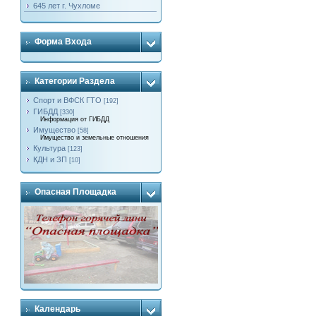
645 лет г. Чухломе
Форма Входа
Категории Раздела
Спорт и ВФСК ГТО
[192]
ГИБДД
[330]
Информация от ГИБДД
Имущество
[58]
Имущество и земельные отношения
Культура
[123]
КДН и ЗП
[10]
Опасная Площадка
Календарь