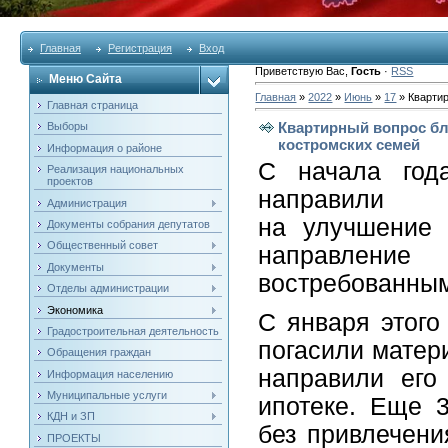
Главная
Регистрация
Вход
Приветствую Вас
,
Гость
·
RSS
Меню Сайта
Главная
»
2022
»
Июнь
»
17
» Квартир
Главная страница
Квартирный вопрос бл
Выборы
костромских семей
Информация о районе
С начала год
Реализация национальных
проектов
направили
Администрация
на улучшение 
Документы собрания депутатов
Общественный совет
направлен
Документы
востребованны
Отделы администрации
Экономика
С января этого
Градостроительная деятельность
погасили матер
Обращения граждан
направили его
Информация населению
Муниципальные услуги
ипотеке. Еще 
КДН и ЗП
без привлечени
ПРОЕКТЫ