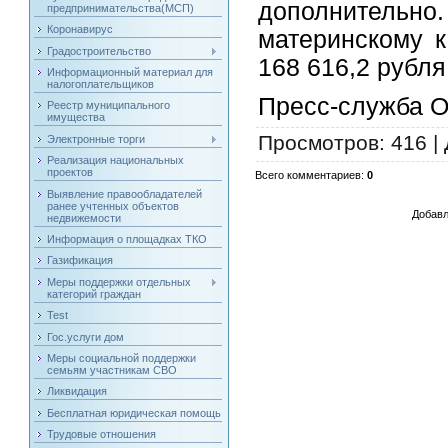
дополнительно
предпринимательства(МСП)
Коронавирус
материнскому к
Градостроительство
168 616,2 рубля
Информационный материал для
налогоплательщиков
Пресс-служба О
Реестр муниципального
имущества
Просмотров
: 416 |
Электронные торги
Реализация национальных
проектов
Всего комментариев
:
0
Выявление правообладателей
ранее учтенных объектов
Добавл
недвижемости
Информация о площадках ТКО
Газификация
Меры поддержки отдельных
категорий граждан
Test
Гос.услуги дом
Меры социальной поддержки
семьям участникам СВО
Ликвидация
Бесплатная юридическая помощь
Трудовые отношения