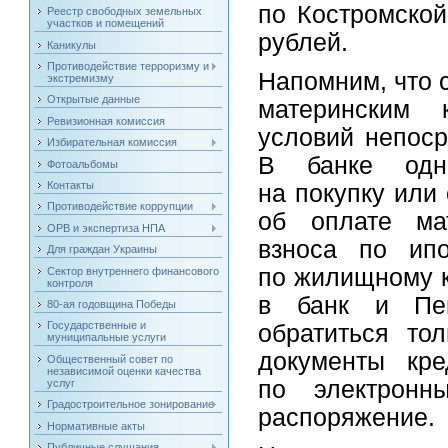
по Костромской
Реестр свободных земельных
участков и помещений
рублей.
Каникулы
Противодействие терроризму и
Напомним, что 
экстремизму
Открытые данные
материнским
Ревизионная комиссия
условий непоср
Избирательная комиссия
В банке одн
Фотоальбомы
Контакты
на покупку или
Противодействие коррупции
об оплате мат
ОРВ и экспертиза НПА
взноса по ипо
Для граждан Украины
по жилищному к
Сектор внутреннего финансового
контроля
в банк и Пе
80-ая годовщина Победы
Государственные и
обратиться то
муниципальные услуги
документы кр
Общественный совет по
независимой оценки качества
по электронн
услуг
Градостроительное зонирование
распоряжение.
Нормативные акты
Публичные слушания