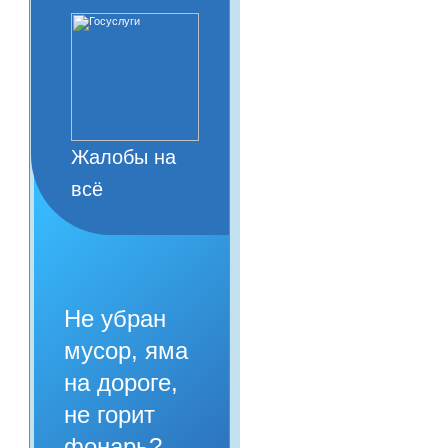
Жалобы на
всё
Не убран
мусор, яма
на дороге,
не горит
фонарь?