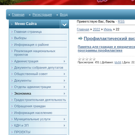
Главная
Регистрация
Вход
Приветствую Вас
,
Гость
·
RSS
Меню Сайта
Главная
»
2022
»
Июнь
»
22
Главная страница
Профилактический ви
Выборы
Информация о районе
Памятка для граждан и юридичес
программы профилактике
Реализация национальных
проектов
Администрация
Просмотров:
451
|
Добавил:
ldv84
|
Дата:
22
Документы собрания депутатов
Общественный совет
Документы
Отделы администрации
Экономика
Градостроительная деятельность
Обращения граждан
Информация населению
Муниципальные услуги
КДН и ЗП
ПРОЕКТЫ