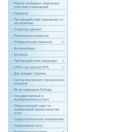
Реестр свободных земельных
участков и помещений
Каникулы
Противодействие терроризму и
экстремизму
Открытые данные
Ревизионная комиссия
Избирательная комиссия
Фотоальбомы
Контакты
Противодействие коррупции
ОРВ и экспертиза НПА
Для граждан Украины
Сектор внутреннего финансового
контроля
80-ая годовщина Победы
Государственные и
муниципальные услуги
Общественный совет по
независимой оценки качества
услуг
Градостроительное зонирование
Нормативные акты
Публичные слушания