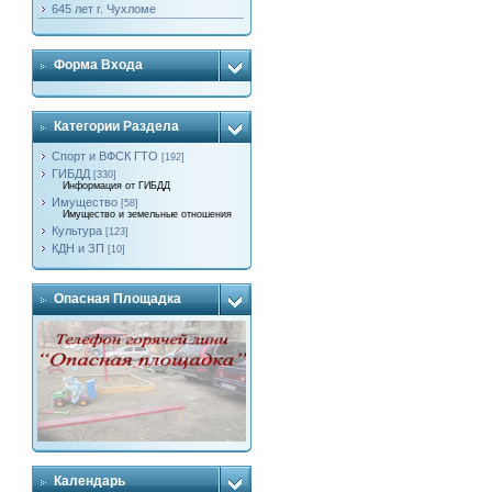
645 лет г. Чухломе
Форма Входа
Категории Раздела
Спорт и ВФСК ГТО
[192]
ГИБДД
[330]
Информация от ГИБДД
Имущество
[58]
Имущество и земельные отношения
Культура
[123]
КДН и ЗП
[10]
Опасная Площадка
Календарь