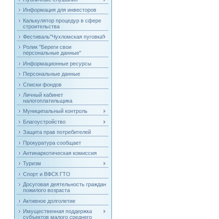
Информация для инвесторов
Калькулятор процедур в сфере
строительства
Фестиваль"Чухломская пуговка"
Ролик "Береги свои
персональные данные"
Информационные ресурсы
Персональные данные
Списки фондов
Личный кабинет
налогоплатильщика
Муниципальный контроль
Благоустройство
Защита прав потребителей
Прокуратура сообщает
Антинаркотическая комиссия
Туризм
Спорт и ВФСК ГТО
Досуговая деятельность граждан
пожилого возраста
Активное долголетие
Имущественная поддержка
субъектов малого среднего