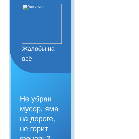
Жалобы на
всё
Не убран
мусор, яма
на дороге,
не горит
фонарь?