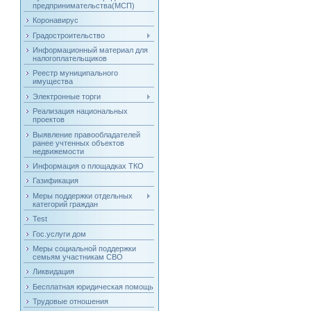
предпринимательства(МСП)
Коронавирус
Градостроительство
Информационный материал для
налогоплательщиков
Реестр муниципального
имущества
Электронные торги
Реализация национальных
проектов
Выявление правообладателей
ранее учтенных объектов
недвижемости
Информация о площадках ТКО
Газификация
Меры поддержки отдельных
категорий граждан
Test
Гос.услуги дом
Меры социальной поддержки
семьям участникам СВО
Ликвидация
Бесплатная юридическая помощь
Трудовые отношения