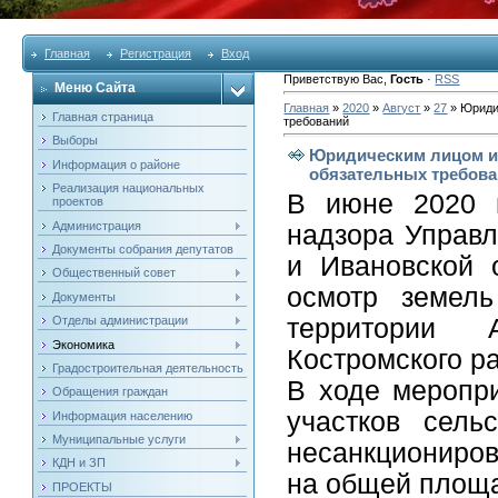
Главная
Регистрация
Вход
Приветствую Вас
,
Гость
·
RSS
Меню Сайта
Главная
»
2020
»
Август
»
27
» Юриди
Главная страница
требований
Выборы
Юридическим лицом и
Информация о районе
обязательных требов
Реализация национальных
В июне 2020 г
проектов
Администрация
надзора Управл
Документы собрания депутатов
и Ивановской 
Общественный совет
осмотр земель
Документы
Отделы администрации
территории А
Экономика
Костромского р
Градостроительная деятельность
В ходе меропр
Обращения граждан
участков сель
Информация населению
Муниципальные услуги
несанкциониро
КДН и ЗП
на общей площа
ПРОЕКТЫ