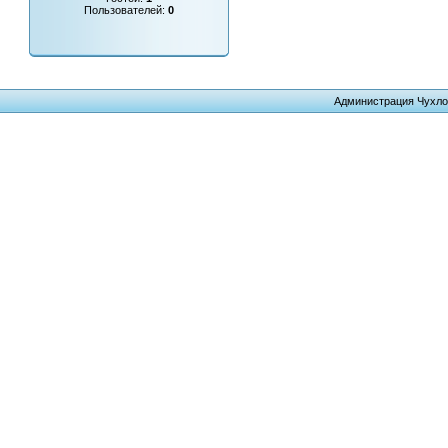
Пользователей:
0
Администрация Чухло