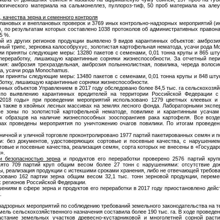
логического материала на сальмонеллез, пуллороз-тиф, 50 проб материала на але
 качества зерна и семенного контроля
плановых и внеплановых проверок и 3769 иных контрольно-надзорных мероприятий (ин
), по результатам которых составлено 1038 протоколов об административных право
5 %.
й из других регионов продукции выявлено 9 видов карантинных объектов: амброзия
ный трипс, зерновка калособрухус, золотистая картофельная нематода, усачи рода M
и приняты следующие меры: 13280 пакетов с семенами, 0,01 тонна крупы и 865 шту
переработку, лишающую карантинные сорняки жизнеспособности. За отчетный пери
ия: амброзия трехраздельная, амброзия полыннолистная, повилика, череда волосис
а, усачи рода Monochamus.
и приняты следующие меры: 13480 пакетов с семенами, 0,01 тонна крупы и 848 штук
ботку, лишающую карантинные сорняки жизнеспособности.
нных объектов Управлением в 2017 году обследовано более 84,5 тыс. га сельскохозя
 по выявлению карантинных вредителей на территории Российской Федерации 
-2018 годы» при проведении мероприятий использовано 1279 цветных клеевых и
 а также в хвойных лесных массивах на землях лесного фонда. Лабораторными экспер
е зоны по золотистой картофельной нематоде, повилике и карантинным усача
х образцов на наличие жизнеспособных зооспорангиев рака картофеля. Все возд
нах проведены мероприятия по уничтожению очагов повилики. По итогам проведе
ничной и уличной торговле проконтролировано 1977 партий пакетированных семян и по
и: без документов, удостоверяющих сортовые и посевные качества, с нарушение
овые и посевные качества, реализация семян, сорта которых не внесены в «Госуда
».
и безопасностью зерна
и продуктов его переработки проверено 2576 партий круп
ято 709 партий круп общим весом более 27 тонн с нарушениями: отсутствие док
ы, реализация продукции с истекшими сроками хранения, либо не отвечающей требов
ровано 162 партии зерна общим весом 32,1 тыс. тонн зерновой продукции, переме
их регионов Российской Федерации.
ниям в сфере зерна и продуктов его переработки в 2017 году приостановлено дейс
.
надзорных мероприятий по соблюдению требований земельного законодательства на т
ль сельскохозяйственного назначения составила более 190 тыс. га. В ходе проведен
стание земельных участков древесно-кустарниковой и многолетней сорной расти