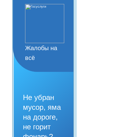
Жалобы на
всё
Не убран
мусор, яма
на дороге,
не горит
фонарь?