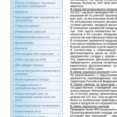
Реестр свободных земельных
болезнь Ньюкасла, 600 проб био
участков и помещений
животных.
В сфере фитосанитарного надзора,
Каникулы
За 2017 год было проведено 884 
мероприятий по уличной торговле
Противодействие терроризму и
млн. руб., из них взыскано более 8
экстремизму
По результатам контроля ввозимо
тутовая щитовка, западный цветоч
Открытые данные
В отношении зараженной продукци
тыс. тонн шрота направлены на 
Ревизионная комиссия
объектов в 63 случаях обнаружен
Избирательная комиссия
золотистая картофельная нематод
В отношении зараженной продукци
Фотоальбомы
тонн шрота направлены на перера
В целях выявления очагов каранти
Контакты
В соответствии с «Программой
фитосанитарного риска на 2016
Противодействие коррупции
предприятиях, складах с зерном,
Это карантинные фитосанитарны
ОРВ и экспертиза НПА
лабораторного анализа почвенны
Для граждан Украины
карантинных фитосанитарных зо
сравнению с 2016 годом.
Сектор внутреннего финансового
В сфере семенного контроля
в роз
контроля
%) реализовались с нарушениям
документов, подтверждающих сорт
80-ая годовщина Победы
территории Российской Федерации
В сфере надзора за качеством 
Государственные и
государственных учреждений изъ
муниципальные услуги
использование обезличенной круп
Общественный совет по
За отчетный период проинспекти
независимой оценки качества
количестве 151 тыс. тонн из друг
услуг
Всего по выявленным правонаруше
зерна и продуктов его переработки
Градостроительное зонирование
В сфере земельного надзора
Проведено более 800 контрольно-
Нормативные акты
Проконтролированная площадь земе
Основной вид нарушений – зара
Публичные слушания