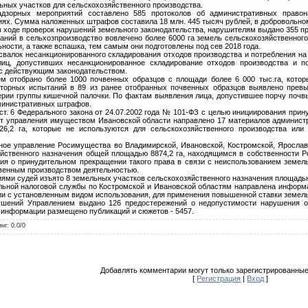
ьных участков для сельскохозяйственного производства.
адзорных мероприятий составлено 585 протоколов об административных право
х. Сумма наложенных штрафов составила 18 млн. 445 тысяч рублей, в добровольном
в ходе проверок нарушений земельного законодательства, нарушителям выдано 355 п
аний в сельхозпроизводство вовлечено более 6000 га земель сельскохозяйственног
ности, а также вспашка, тем самым они подготовлены под сев 2018 года.
свалок несанкционированного складирования отходов производства и потребления на 
лиц, допустивших несанкционированное складирование отходов производства и п
 с действующим законодательством.
м отобрано более 1000 почвенных образцов с площади более 6 000 тыс.га, кото
торных испытаний в 89 из ранее отобранных почвенных образцов выявлено превы
терии группы кишечной палочки. По фактам выявления лица, допустившее порчу почвы
дминистративных штрафов.
 3 ст. 6 Федерального закона от 24.07.2002 года № 101-ФЗ с целью инициирования п
нт управления имуществом Ивановской области направлено 17 материалов админист
6,2 га, которые не используются для сельскохозяйственного производства или
ное управление Росимущества во Владимирской, Ивановской, Костромской, Яросла
йственного назначения общей площадью 8874,2 га, находящимся в собственности Р
ния о принудительном прекращении такого права в связи с неиспользованием земел
твенным производством деятельностью.
ями судей изъято 8 земельных участков сельскохозяйственного назначения площадью
альной налоговой службы по Костромской и Ивановской областям направлена информ
ии с установленным видом использования, для применения повышенной ставки земельн
ушений Управлением выдано 126 предостережений о недопустимости нарушения об
 информации размещено публикаций и сюжетов - 5457.
инг
:
0.0
/
0
Добавлять комментарии могут только зарегистрированные
[
Регистрация
|
Вход
]