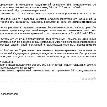
нарушениях. В отношении нарушителей вынесено 398 постановление об
 порядке оплачено штрафов на сумму 16 млн. 420 тысяч рублей.
редписаний об устранении нарушений.
о назначения. На земельных участках проведены мероприятия по очистке от
площади 13,3 га, 4 карьера на землях сельскохозяйственного назначения на
отребления, разработку карьеров, возбуждены дела об административных
рые направлены в подведомственные Россельхознадзором лаборатории. По
шение предельно-допустимой концентрации опасных элементов, таких как
, привлечены к административной ответственности по ч.2 ст. 8.6 КоАП РФ, с
ринудительного изъятия в Департамент имущественных и земельных отношений
ративных дел по собственникам земельных участков сельскохозяйственного
 осуществления иной, связанной с сельскохозяйственным производством
вской областям Управлением направлено 4 административных материала по
оссийской Федерации и принадлежащих на праве постоянного (бессрочного)
ьных участков для сельскохозяйственного производства или осуществления
 1516,3 га.
ация о правообладателях 308 земельных участков, общей площадью 16046,5
ого налога с 0,3% до 1,5%.
язательных требований законодательства, проведено 344 консультации и
 пользователи.