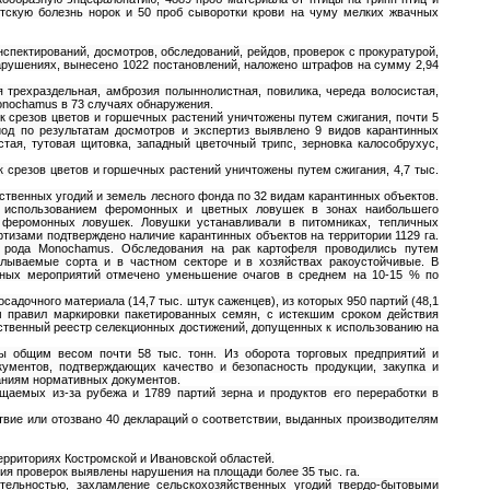
утскую болезнь норок и 50 проб сыворотки крови на чуму мелких жвачных
спектирований, досмотров, обследований, рейдов, проверок с прокуратурой,
нарушениях, вынесено 1022 постановлений, наложено штрафов на сумму 2,94
 трехраздельная, амброзия полыннолистная, повилика, череда волосистая,
onochamus в 73 случаях обнаружения.
к срезов цветов и горшечных растений уничтожены путем сжигания, почти 5
од по результатам досмотров и экспертиз выявлено 9 видов карантинных
тая, тутовая щитовка, западный цветочный трипс, зерновка калособрухус,
 срезов цветов и горшечных растений уничтожены путем сжигания, 4,7 тыс.
йственных угодий и земель лесного фонда по 32 видам карантинных объектов.
с использованием феромонных и цветных ловушек в зонах наибольшего
 феромонных ловушек. Ловушки устанавливали в питомниках, тепличных
тизами подтверждено наличие карантинных объектов на территории 1129 га.
м рода Monochamus. Обследования на рак картофеля проводились путем
елываемые сорта и в частном секторе и в хозяйствах ракоустойчивые. В
нных мероприятий отмечено уменьшение очагов в среднем на 10-15 % по
садочного материала (14,7 тыс. штук саженцев), из которых 950 партий (48,1
м правил маркировки пакетированных семян, с истекшим сроком действия
рственный реестр селекционных достижений, допущенных к использованию на
ы общим весом почти 58 тыс. тонн. Из оборота торговых предприятий и
ументов, подтверждающих качество и безопасность продукции, закупка и
аниям нормативных документов.
щаемых из-за рубежа и 1789 партий зерна и продуктов его переработки в
твие или отозвано 40 деклараций о соответствии, выданных производителям
ерриториях Костромской и Ивановской областей.
ия проверок выявлены нарушения на площади более 35 тыс. га.
тельностью, захламление сельскохозяйственных угодий твердо-бытовыми