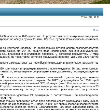
07.08.2026, 17:12
08:44
№294 проведено 1615 проверок. По результатам всех контрольно-надзорных
трафов на общую сумму 26 млн. 427 тыс. рублей. Взыскаемость составила
 по контролю (надзору) за соблюдением ветеринарного законодательства
ьного закона № 294 «О защите прав юридических лиц и индивидуальных
на 631 плановая и внеплановая проверка. С органами прокуратуры и МВД
ещаемой по территории регионов продукцией проведен досмотр 1890 партий
арного законодательства Российской Федерации и технических регламентов
50 тонн сырья и продукции животного происхождения, 96 тыс. тонн кормов.
е этикетки, ветеринарные сопроводительные документы, подтверждающие ее
ля.
. В целях осуществления данных полномочий отделом государственного
и сырья животного происхождения. За 2017 год проведён отбор 2584 проб
м лабораторных исследований 352 образцов (или 14%) не соответствовали
3 пробах выявлены патогенные микроорганизмы, в 6 – дрожжи, плесени, в 33
 жирно-кислотному составу. На предприятиях-производителях, допустивших
становлено действие 24 деклараций о соответствии. Три производителя,
 КоАП РФ.
Управлением проводится отбор проб биологического материала и дальнейшее
лено на исследование 7415 проб, из них 407 проб сыворотки крови крупного
 сыворотки крови на болезнь Шмалленберга, 200 проб сыворотки крови на
кообразную энцефалопатию, 4889 проб материала от птицы на грипп птиц и