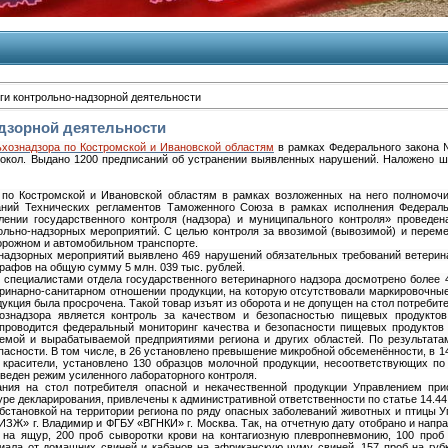
ги контрольно-надзорной деятельности
дзорной деятельности
хознадзора по Костромской и Ивановской областям
в рамках Федерального закона 
токол. Выдано 1200 предписаний об устранении выявленных нарушений. Наложено ш
по Костромской и Ивановской областям в рамках возложенных на него полномочий
аний Технических регламентов Таможенного Союза в рамках исполнения Федерал
ении государственного контроля (надзора) и муниципального контроля» проведе
ольно-надзорных мероприятий. С целью контроля за ввозимой (вывозимой) и перем
орожном и автомобильном транспорте.
-надзорных мероприятий выявлено 469 нарушений обязательных требований ветерин
афов на общую сумму 5 млн. 039 тыс. рублей.
специалистами отдела государственного ветеринарного надзора досмотрено более 4
еринарно-санитарном отношении продукции, на которую отсутствовали маркировочны
дукция была просрочена. Такой товар изъят из оборота и не допущен на стол потребите
знадзора является контроль за качеством и безопасностью пищевых продуктов
 проводится федеральный мониторинг качества и безопасности пищевых продуктов 
уемой и вырабатываемой предприятиями региона и других областей. По результата
асности. В том числе, в 26 установлено превышение микробной обсеменённости, в 14
– красители, установлено 130 образцов молочной продукции, несоответствующих по
веден режим усиленного лабораторного контроля.
ния на стол потребителя опасной и некачественной продукции Управлением прио
ре декларирования, привлечены к административной ответственности по статье 14.44
обстановкой на территории региона по ряду опасных заболеваний животных и птицы 
Ж» г. Владимир и ФГБУ «ВГНКИ» г. Москва. Так, на отчетную дату отобрано и направ
я на ящур, 200 проб сыворотки крови на контагиозную плевропневмонию, 100 проб
риала от домашних свиней и кабанов на африканскую чуму свиней, 157 проб на губ