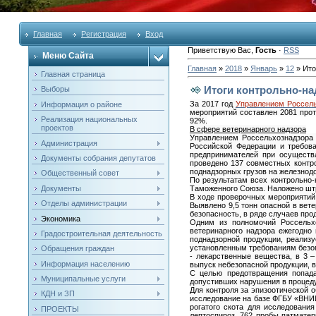
Главная
Регистрация
Вход
Приветствую Вас
,
Гость
·
RSS
Меню Сайта
Главная
»
2018
»
Январь
»
12
» Ито
Главная страница
Итоги контрольно-на
Выборы
За 2017 год
Управлением Россель
Информация о районе
мероприятий составлен 2081 про
Реализация национальных
92%.
проектов
В сфере ветеринарного надзора
Управлением Россельхознадзора 
Администрация
Российской Федерации и требов
предпринимателей при осуществл
Документы собрания депутатов
проведено 137 совместных контр
поднадзорных грузов на железнод
Общественный совет
По результатам всех контрольно
Документы
Таможенного Союза. Наложено штр
В ходе проверочных мероприятий 
Отделы администрации
Выявлено 9,5 тонн опасной в вет
безопасность, в ряде случаев про
Экономика
Одним из полномочий Россельхо
ветеринарного надзора ежегодно
Градостроительная деятельность
поднадзорной продукции, реализ
установленным требованиям безоп
Обращения граждан
- лекарственные вещества, в 3 
Информация населению
выпуск небезопасной продукции, в
С целью предотвращения попада
Муниципальные услуги
допустивших нарушения в процеду
Для контроля за эпизоотической 
КДН и ЗП
исследование на базе ФГБУ «ВНИИЗ
рогатого скота для исследовани
ПРОЕКТЫ
лептоспироз, 762 пробы патмате