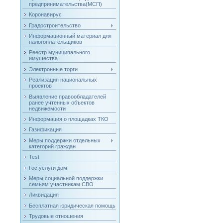
предпринимательства(МСП)
Коронавирус
Градостроительство
Информационный материал для
налогоплательщиков
Реестр муниципального
имущества
Электронные торги
Реализация национальных
проектов
Выявление правообладателей
ранее учтенных объектов
недвижемости
Информация о площадках ТКО
Газификация
Меры поддержки отдельных
категорий граждан
Test
Гос.услуги дом
Меры социальной поддержки
семьям участникам СВО
Ликвидация
Бесплатная юридическая помощь
Трудовые отношения