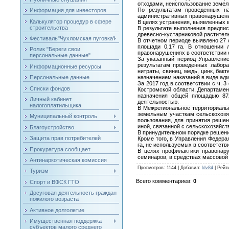
отходами, неиспользование земел
По результатам проведенных н
Информация для инвесторов
административных правонарушения
Калькулятор процедур в сфере
В целях устранения, выявленных 
строительства
В результате выполнения предпис
древесно-кустарниковой раститель
Фестиваль"Чухломская пуговка"
В отчетном периоде выявлено 27 
площади 0,17 га. В отношении 
Ролик "Береги свои
правонарушениях в соответствии
персональные данные"
За указанный период Управление
результатам проведенных лабора
Информационные ресурсы
нитраты, свинец, медь, цинк, бак
Персональные данные
назначением наказаний в виде а
За 2017 год в соответствии с ч.
Списки фондов
Костромской области, Департаме
назначения общей площадью 872
Личный кабинет
деятельностью.
налогоплатильщика
В Межрегиональное территориаль
земельным участкам сельскохозя
Муниципальный контроль
пользования, для принятия реше
иной, связанной с сельскохозяйс
Благоустройство
В принудительном порядке решени
Защита прав потребителей
Кроме того, в Управления Федер
га, не используемых в соответств
Прокуратура сообщает
В целях профилактики правонар
семинаров, в средствах массовой
Антинаркотическая комиссия
Просмотров
: 1144 |
Добавил
:
ldv84
|
Рейт
Туризм
Всего комментариев
:
0
Спорт и ВФСК ГТО
Досуговая деятельность граждан
пожилого возраста
Активное долголетие
Имущественная поддержка
субъектов малого среднего