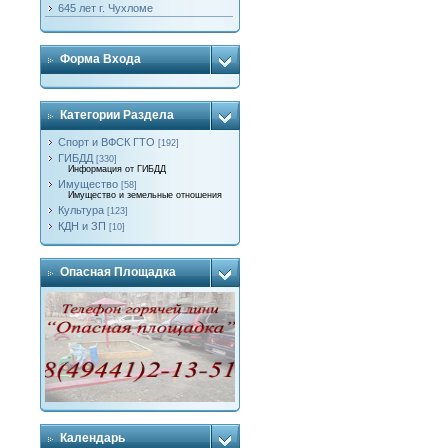
645 лет г. Чухломе
Форма Входа
Категории Раздела
Спорт и ВФСК ГТО
[192]
ГИБДД
[330]
Информация от ГИБДД
Имущество
[58]
Имущество и земельные отношения
Культура
[123]
КДН и ЗП
[10]
Опасная Площадка
Календарь