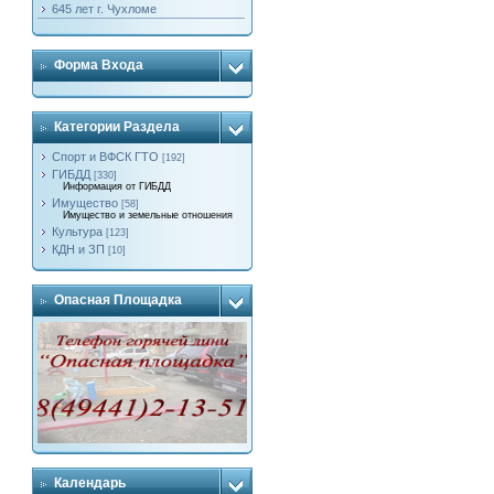
645 лет г. Чухломе
Форма Входа
Категории Раздела
Спорт и ВФСК ГТО
[192]
ГИБДД
[330]
Информация от ГИБДД
Имущество
[58]
Имущество и земельные отношения
Культура
[123]
КДН и ЗП
[10]
Опасная Площадка
Календарь