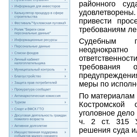
районного суд
Информация для инвесторов
удовлетворены.
Калькулятор процедур в сфере
строительства
привести прос
Фестиваль"Чухломская пуговка"
требованиям ле
Ролик "Береги свои
персональные данные"
Судебным пр
Информационные ресурсы
Персональные данные
неоднократно
Списки фондов
ответственно
Личный кабинет
налогоплатильщика
требования
Муниципальный контроль
предупреждения
Благоустройство
меры по исполн
Защита прав потребителей
Прокуратура сообщает
По материалам 
Антинаркотическая комиссия
Костромской 
Туризм
Спорт и ВФСК ГТО
уголовное дело
Досуговая деятельность граждан
пожилого возраста
ч. 2 ст. 315 
Активное долголетие
решения суда ил
Имущественная поддержка
субъектов малого среднего