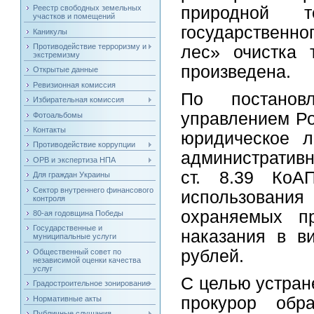
Реестр свободных земельных
природной т
участков и помещений
государственно
Каникулы
Противодействие терроризму и
лес» очистка 
экстремизму
произведена.
Открытые данные
Ревизионная комиссия
По постановл
Избирательная комиссия
управлением Ро
Фотоальбомы
Контакты
юридическое л
Противодействие коррупции
административн
ОРВ и экспертиза НПА
ст. 8.39 Ко
Для граждан Украины
Сектор внутреннего финансового
использован
контроля
охраняемых пр
80-ая годовщина Победы
Государственные и
наказания в в
муниципальные услуги
рублей.
Общественный совет по
независимой оценки качества
услуг
С целью устран
Градостроительное зонирование
прокурор обр
Нормативные акты
Публичные слушания