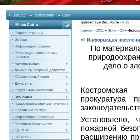
Главная
Регистрация
Вход
Приветствую Вас
,
Гость
·
RSS
Меню Сайта
Главная
»
2021
»
Июнь
»
28
» Информ
Главная страница
Информация населен
Выборы
По материал
Информация о районе
Реализация национальных
природоохран
проектов
Администрация
дело о з
Документы собрания депутатов
Общественный совет
Документы
Костромска
Отделы администрации
прокуратура п
Экономика
Градостроительная деятельность
законодательст
Обращения граждан
Информация населению
Установлено, 
Муниципальные услуги
пожарной безо
КДН и ЗП
расширению пр
ПРОЕКТЫ