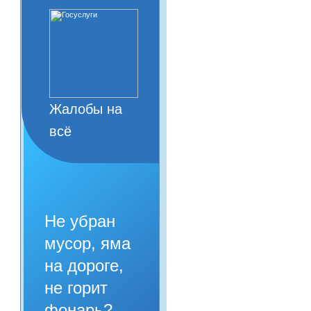
Жалобы на
всё
Не убран
мусор, яма
на дороге,
не горит
фонарь?