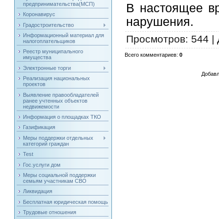
предпринимательства(МСП)
В настоящее в
Коронавирус
нарушения.
Градостроительство
Информационный материал для
Просмотров
: 544 |
налогоплательщиков
Реестр муниципального
Всего комментариев
:
0
имущества
Электронные торги
Добавл
Реализация национальных
проектов
Выявление правообладателей
ранее учтенных объектов
недвижемости
Информация о площадках ТКО
Газификация
Меры поддержки отдельных
категорий граждан
Test
Гос.услуги дом
Меры социальной поддержки
семьям участникам СВО
Ликвидация
Бесплатная юридическая помощь
Трудовые отношения