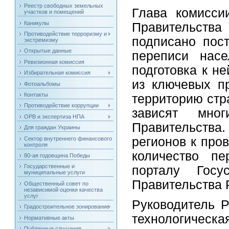
Реестр свободных земельных
Глава комисси
участков и помещений
Каникулы
Правительства
Противодействие терроризму и
подписано пос
экстремизму
Открытые данные
переписи насе
Ревизионная комиссия
подготовка к н
Избирательная комиссия
из ключевых пр
Фотоальбомы
Контакты
территорию стр
Противодействие коррупции
зависят мно
ОРВ и экспертиза НПА
Правительства.
Для граждан Украины
регионов к про
Сектор внутреннего финансового
контроля
количество пе
80-ая годовщина Победы
Государственные и
порталу Гос
муниципальные услуги
Правительства
Общественный совет по
независимой оценки качества
услуг
Руководитель Р
Градостроительное зонирование
технологическа
Нормативные акты
Публичные слушания