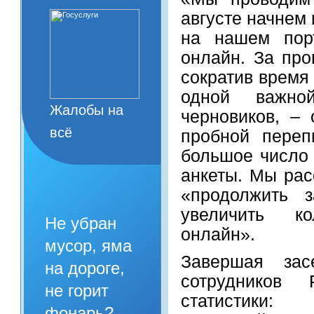
августе начнем 
на нашем порт
онлайн. За пр
сократив время
одной важно
Жалобы на
черновиков, – 
всё
пробной переп
большое число 
анкеты. Мы рас
«продолжить з
увеличить ко
Не убран
онлайн».
мусор, яма
Завершая зас
на дороге,
сотрудников 
не горит
статистики:
фонарь?