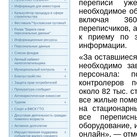
переписи уж
Информация для инвесторов
необходимое об
Калькулятор процедур в сфере
строительства
включая 36
Фестиваль"Чухломская пуговка"
переписчиков, 
Ролик "Береги свои
персональные данные"
к приему по 
Информационные ресурсы
информации.
Персональные данные
Списки фондов
«За оставшиеся
Личный кабинет
налогоплатильщика
необходимо за
Муниципальный контроль
персонала: 
Благоустройство
контролеров п
Защита прав потребителей
около 82 тыс. с
Прокуратура сообщает
Антинаркотическая комиссия
все жилые поме
Туризм
на стационарн
Спорт и ВФСК ГТО
все переписн
Досуговая деятельность граждан
пожилого возраста
оборудование, 
Активное долголетие
онлайн», — отм
Имущественная поддержка
субъектов малого среднего