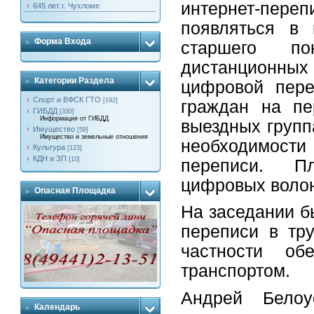
интернет-пере
645 лет г. Чухломе
появляться в
Форма Входа
старшего п
дистанционных
Категории Раздела
цифровой пере
Спорт и ВФСК ГТО
[192]
граждан на пе
ГИБДД
[330]
Информация от ГИБДД
выездных групп
Имущество
[58]
Имущество и земельные отношения
необходимост
Культура
[123]
КДН и ЗП
[10]
переписи. Пл
цифровых волонт
Опасная Площадка
На заседании б
переписи в тр
частности об
транспортом.
Андрей Бело
Календарь