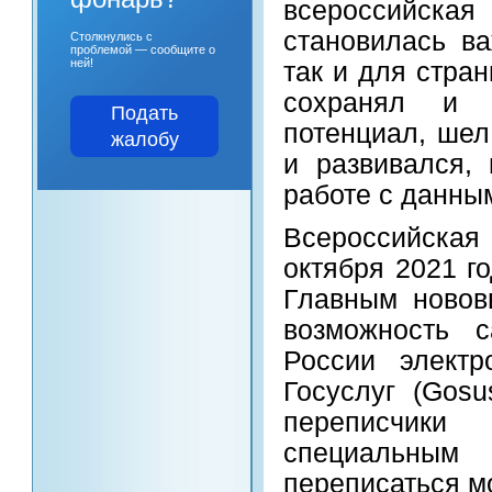
всероссийская
становилась ва
Столкнулись с
проблемой — сообщите о
ней!
так и для стра
сохранял и 
Подать
потенциал, шел
жалобу
и развивался,
работе с данны
Всероссийская
октября 2021 г
Главным новов
возможность с
России электр
Госуслуг (Gosu
переписчики
специальным
переписаться м