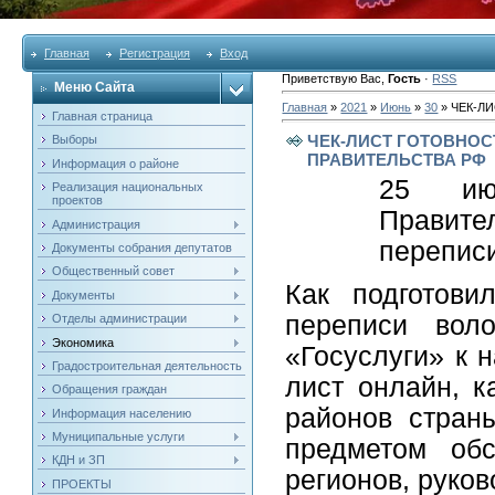
Главная
Регистрация
Вход
Приветствую Вас
,
Гость
·
RSS
Меню Сайта
Главная
»
2021
»
Июнь
»
30
» ЧЕК-Л
Главная страница
ЧЕК-ЛИСТ ГОТОВНОС
Выборы
ПРАВИТЕЛЬСТВА РФ
Информация о районе
25 ию
Реализация национальных
проектов
Правите
Администрация
перепис
Документы собрания депутатов
Общественный совет
Как подготови
Документы
переписи вол
Отделы администрации
Экономика
«Госуслуги» к 
Градостроительная деятельность
лист онлайн, к
Обращения граждан
районов стран
Информация населению
Муниципальные услуги
предметом обс
КДН и ЗП
регионов, руко
ПРОЕКТЫ