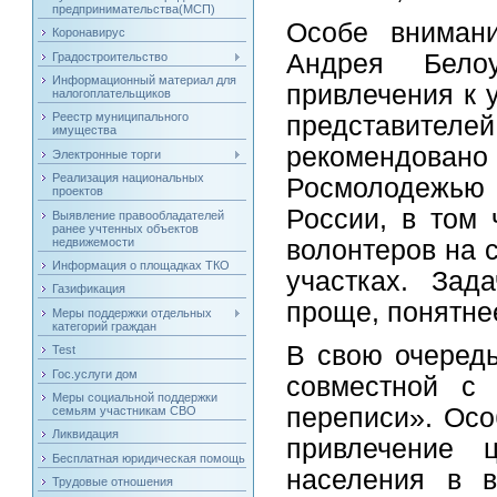
предпринимательства(МСП)
Особе вниман
Коронавирус
Андрея Бело
Градостроительство
Информационный материал для
привлечения к 
налогоплательщиков
Реестр муниципального
представите
имущества
рекомендовано
Электронные торги
Реализация национальных
Росмолодежью 
проектов
России, в том 
Выявление правообладателей
ранее учтенных объектов
недвижемости
волонтеров на 
Информация о площадках ТКО
участках. Зад
Газификация
проще, понятне
Меры поддержки отдельных
категорий граждан
В свою очередь
Test
Гос.услуги дом
совместной с
Меры социальной поддержки
переписи». Осо
семьям участникам СВО
Ликвидация
привлечение 
Бесплатная юридическая помощь
населения в в
Трудовые отношения