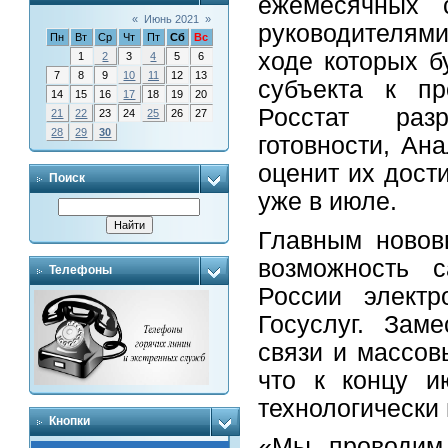
ежемесячных 
«
Июнь 2021
»
руководителями
Пн
Вт
Ср
Чт
Пт
Сб
Вс
ходе которых б
1
2
3
4
5
6
7
8
9
10
11
12
13
субъекта к пр
14
15
16
17
18
19
20
Росстат разр
21
22
23
24
25
26
27
28
29
30
готовности, Ан
оценит их дост
Поиск
уже в июле.
Главным новов
возможность с
Телефоны
России электр
Госуслуг. Зам
связи и массов
что к концу и
технологически 
Кнопки
«Мы проводим