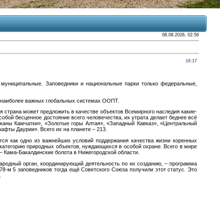
08.08.2026, 02:56
10:17
 муниципальные. Заповедники и национальные парки только федеральные,
 наиболее важных глобальных системах ООПТ.
ая страна может предложить в качестве объектов Всемирного наследия какие-
обой бесценное достояние всего человечества, их утрата делает беднее всё
лканы Камчатки», «Золотые горы Алтая», «Западный Кавказ», «Центральный
афты Даурии». Всего их на планете – 213.
тся как одно из важнейших условий поддержания качества жизни коренных
категорию природных объектов, нуждающихся в особой охране. Всего в мире
 – Кама-Бакалдинские болота в Нижегородской области.
ародный орган, координирующий деятельность по их созданию, – программа
8-м 5 заповедников тогда ещё Советского Союза получили этот статус. Это
.