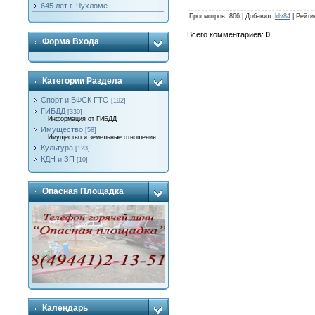
645 лет г. Чухломе
Просмотров
: 866 |
Добавил
:
ldv84
|
Рейти
Всего комментариев
:
0
Форма Входа
Категории Раздела
Спорт и ВФСК ГТО
[192]
ГИБДД
[330]
Информация от ГИБДД
Имущество
[58]
Имущество и земельные отношения
Культура
[123]
КДН и ЗП
[10]
Опасная Площадка
Календарь