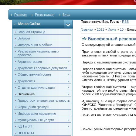
Главная
Регистрация
Вход
Приветствую Вас
,
Гость
·
RSS
Меню Сайта
Главная
»
2021
»
Июнь
»
10
» Биосф
Главная страница
Биосферный резерва
Выборы
О международной и национальной
Информация о районе
Реализация национальных
Практически в любой стране ест
проектов
заказники и памятники природы мо
Администрация
Наряду с национальными система
Документы собрания депутатов
Первая глобальная система – объе
либо природные или культурные ц
Общественный совет
население Земли. В России пока
Сихотэ-Алинь», «Убсунурская котл
Документы
Вторая глобальная система – ох
Отделы администрации
народов той или иной страны. Им
Экономика
более 2300 водно-болотных угодий
Градостроительная деятельность
И, наконец, ещё одна форма объ
ЮНЕСКО "Человек и биосфера". Се
Обращения граждан
были старейшие заповедники – Ка
Информация населению
За 45 лет на Земле возникло 714 
Муниципальные услуги
КДН и ЗП
Зачем нужны биосферные резерв
ПРОЕКТЫ