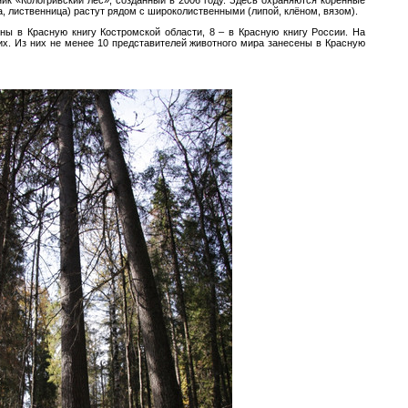
ик «Кологривский лес», созданный в 2006 году. Здесь охраняются коренные
а, лиственница) растут рядом с широколиственными (липой, клёном, вязом).
ны в Красную книгу Костромской области, 8 – в Красную книгу России. На
их. Из них не менее 10 представителей животного мира занесены в Красную