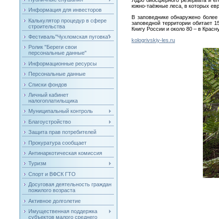
Ядро биосферного резервата и ег
южно-таёжные леса, в которых евр
Информация для инвесторов
В заповеднике обнаружено более 
Калькулятор процедур в сфере
заповедной территории обитает 1
строительства
Книгу России и около 80 
Фестиваль"Чухломская пуговка"
kologrivskiy-les.ru
Ролик "Береги свои
персональные данные"
Информационные ресурсы
Персональные данные
Списки фондов
Личный кабинет
налогоплатильщика
Муниципальный контроль
Благоустройство
Защита прав потребителей
Прокуратура сообщает
Антинаркотическая комиссия
Туризм
Спорт и ВФСК ГТО
Досуговая деятельность граждан
пожилого возраста
Активное долголетие
Имущественная поддержка
субъектов малого среднего