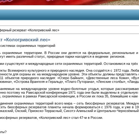
ерный резерват «Кологривский лес»
т «Кологривский лес»
 системах охраняемых территорий
ь охраняемые территории. В России они делятся на федеральные, региональные и
гут иметь различный статус, природные парки находятся в ведении регионов.
ми существуют и международные сети охраняемых территорий. Остановимся на трёх
кты Всемирного культурного и природного наследия. Она создаётся с 1972 года. Люб
енности для охраны их на международном уровне. Эти объекты должны представлять с
 11 объектов природного наследия: «Озеро Байкал», «Девственные леса Коми», «Ву
овина», «Острова Врангеля и Геральд», «Плато Путорана», «Ленские столбы», «Ландш
раняемые на международном уровне водно-болотные угодья, которые рассматриваю
енно поэтому на Рамсарской конференции 1971 года они были выделены в отдельную 
, охраняемых в рамках Рамсарской конвенции, в России их пока 35, ближайшие к нам
единения охраняемых территорий всего мира – сеть биосферных резерватов. Междун
ть биосферных резерватов планеты начала формироваться с 1976 года, и уже в 197
вказский, Окский, Приокско-Террасный, Сихотэ-Алиньский и Центрально-Чернозёмный
биосферных резерватов, «Кологривский лес» стал 47-м в России.
аты?