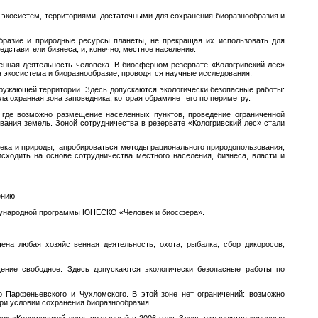
экосистем, территориями, достаточными для сохранения биоразнообразия и
бразие и природные ресурсы планеты, не прекращая их использовать для
едставители бизнеса, и, конечно, местное население.
енная деятельность человека. В биосферном резервате «Кологривский лес»
я экосистема и биоразнообразие, проводятся научные исследования.
кружающей территории. Здесь допускаются экологически безопасные работы:
а охранная зона заповедника, которая обрамляет его по периметру.
 где возможно размещение населенных пунктов, проведение ограниченной
вания земель. Зоной сотрудничества в резервате «Кологривский лес» стали
ека и природы, апробироваться методы рационального природопользования,
сходить на основе сотрудничества местного населения, бизнеса, власти и
ению
еждународной программы ЮНЕСКО «Человек и биосфера».
ена любая хозяйственная деятельность, охота, рыбалка, сбор дикоросов,
ение свободное. Здесь допускаются экологически безопасные работы по
го Парфеньевского и Чухломского. В этой зоне нет ограничений: возможно
ри условии сохранения биоразнообразия.