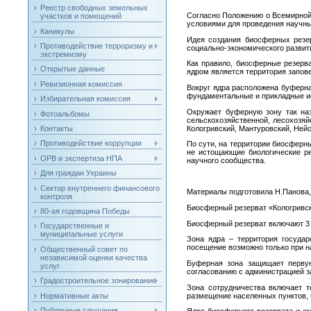
Реестр свободных земельных
Согласно Положению о Всемирной
участков и помещений
условиями для проведения научны
Каникулы
Идея создания биосферных резер
Противодействие терроризму и
социально-экономического развити
экстремизму
Как правило, биосферные резерв
Открытые данные
ядром является территория запов
Ревизионная комиссия
Вокруг ядра расположена буферна
фундаментальные и прикладные ис
Избирательная комиссия
Окружает буферную зону так наз
Фотоальбомы
сельскохозяйственной, лесохозяй
Кологривский, Мантуровский, Ней
Контакты
Противодействие коррупции
По сути, на территории биосферн
не истощающие биологические ре
ОРВ и экспертиза НПА
научного сообщества.
Для граждан Украины
Сектор внутреннего финансового
Материалы подготовила Н.Панова,
контроля
Биосферный резерват «Кологривск
80-ая годовщина Победы
Биосферный резерват включают 3
Государственные и
муниципальные услуги
Зона ядра – территория государ
посещение возможно только при н
Общественный совет по
независимой оценки качества
Буферная зона защищает первую
услуг
согласованию с администрацией за
Градостроительное зонирование
Зона сотрудничества включает т
Нормативные акты
размещение населенных пунктов, 
Публичные слушания