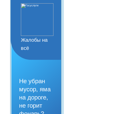
Жалобы на
всё
Не убран
мусор, яма
на дороге,
не горит
фонарь?