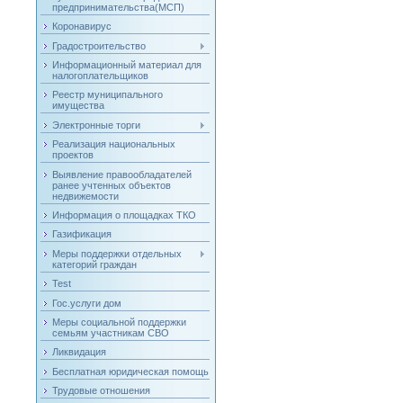
предпринимательства(МСП)
Коронавирус
Градостроительство
Информационный материал для
налогоплательщиков
Реестр муниципального
имущества
Электронные торги
Реализация национальных
проектов
Выявление правообладателей
ранее учтенных объектов
недвижемости
Информация о площадках ТКО
Газификация
Меры поддержки отдельных
категорий граждан
Test
Гос.услуги дом
Меры социальной поддержки
семьям участникам СВО
Ликвидация
Бесплатная юридическая помощь
Трудовые отношения