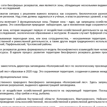
 сети биосферных резерватов, ими являются зоны, обладающие несколькими видами 
х исследований.
ватов связана с решением важного вопроса: как сохранить биологическое разноо
я регионов. Над этим должны задуматься и учёные, и власти различных уровней, и пр
аты включают 3 функциональные зоны. Первая зона – ядро, где запрещена хозяйств
едника. Это своеобразная природная лаборатория, где в неизменном виде сохраняетс
я зона, которая защищает первую от воздействия хозяйственной деятельности на о
следования, экологическое образование и экотуризм. В нашем случает буферной стал
ываемая переходная зона, или зона сотрудничества, – неохраняемая территория,
ственной и ремесленной деятельности, а также других видов традиционного использо
ский, Парфеньевский, Чухломский районы.
ых резерватов должна формироваться модель бесконфликтного взаимодействия челов
сурсы. В идеале процесс развития территории биосферного резервата должен прои
 заместитель директора заповедника «Кологривский лес» по экологическому просвещ
ий лес» образован в 2020 году. Это охраняемая территория, созданная в рамках м
 функциональные зоны.
ственного природного биосферного заповедника «Кологривский лес». Здесь запрещ
аличии разрешения, выданного администрацией заповедника.
 от воздействия хозяйственной деятельности на окружающей территории. Посещ
поведника, сбор грибов и ягод, рыбалка.
ерритории 5 районов Костромской области: Кологривского, Мантуровского, Нейско
проведение сельскохозяйственной, лесохозяйственной и ремесленной деятельности п