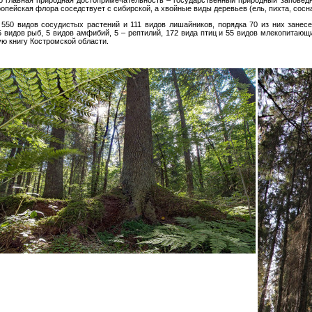
о главная природная достопримечательность – государственный природный заповедн
опейская флора соседствует с сибирской, а хвойные виды деревьев (ель, пихта, сосн
550 видов сосудистых растений и 111 видов лишайников, порядка 70 из них занесе
5 видов рыб, 5 видов амфибий, 5 – рептилий, 172 вида птиц и 55 видов млекопитающ
– в Красную книгу Костромской области.