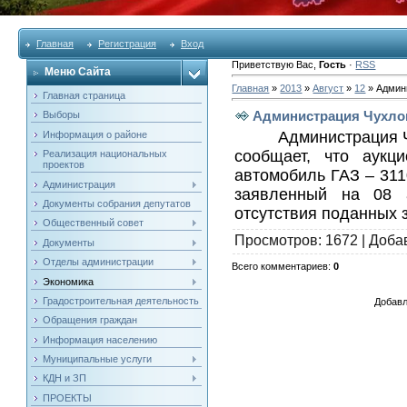
Главная
Регистрация
Вход
Приветствую Вас
,
Гость
·
RSS
Меню Сайта
Главная
»
2013
»
Август
»
12
» Админ
Главная страница
Администрация Чухло
Выборы
Администрация 
Информация о районе
сообщает, что аукц
Реализация национальных
проектов
автомобиль ГАЗ – 311
Администрация
заявленный на 08 
Документы собрания депутатов
отсутствия поданных 
Общественный совет
Просмотров
: 1672 |
Доба
Документы
Отделы администрации
Всего комментариев
:
0
Экономика
Градостроительная деятельность
Добавл
Обращения граждан
Информация населению
Муниципальные услуги
КДН и ЗП
ПРОЕКТЫ