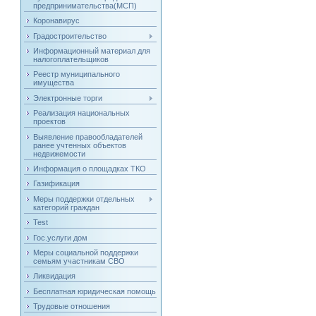
предпринимательства(МСП)
Коронавирус
Градостроительство
Информационный материал для
налогоплательщиков
Реестр муниципального
имущества
Электронные торги
Реализация национальных
проектов
Выявление правообладателей
ранее учтенных объектов
недвижемости
Информация о площадках ТКО
Газификация
Меры поддержки отдельных
категорий граждан
Test
Гос.услуги дом
Меры социальной поддержки
семьям участникам СВО
Ликвидация
Бесплатная юридическая помощь
Трудовые отношения