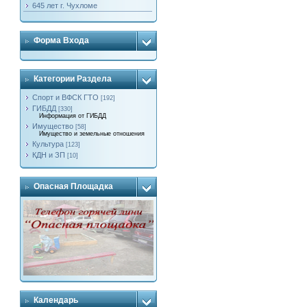
645 лет г. Чухломе
Форма Входа
Категории Раздела
Спорт и ВФСК ГТО
[192]
ГИБДД
[330]
Информация от ГИБДД
Имущество
[58]
Имущество и земельные отношения
Культура
[123]
КДН и ЗП
[10]
Опасная Площадка
Календарь