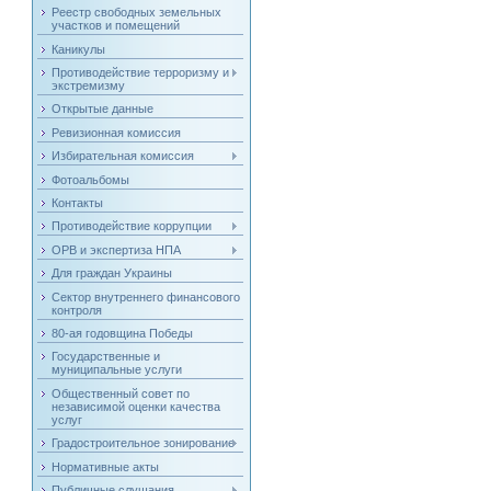
Реестр свободных земельных
участков и помещений
Каникулы
Противодействие терроризму и
экстремизму
Открытые данные
Ревизионная комиссия
Избирательная комиссия
Фотоальбомы
Контакты
Противодействие коррупции
ОРВ и экспертиза НПА
Для граждан Украины
Сектор внутреннего финансового
контроля
80-ая годовщина Победы
Государственные и
муниципальные услуги
Общественный совет по
независимой оценки качества
услуг
Градостроительное зонирование
Нормативные акты
Публичные слушания