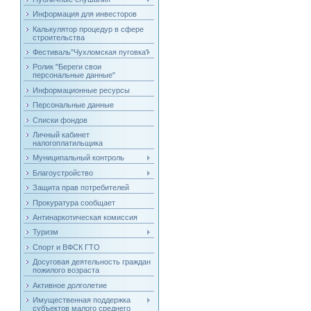
Информация для инвесторов
Калькулятор процедур в сфере
строительства
Фестиваль"Чухломская пуговка"
Ролик "Береги свои
персональные данные"
Информационные ресурсы
Персональные данные
Списки фондов
Личный кабинет
налогоплатильщика
Муниципальный контроль
Благоустройство
Защита прав потребителей
Прокуратура сообщает
Антинаркотическая комиссия
Туризм
Спорт и ВФСК ГТО
Досуговая деятельность граждан
пожилого возраста
Активное долголетие
Имущественная поддержка
субъектов малого среднего