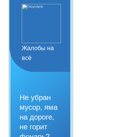
Жалобы на
всё
Не убран
мусор, яма
на дороге,
не горит
фонарь?