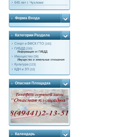
645 лет г. Чухломе
Форма Входа
Категории Раздела
Спорт и ВФСК ГТО
[192]
ГИБДД
[330]
Информация от ГИБДД
Имущество
[58]
Имущество и земельные отношения
Культура
[123]
КДН и ЗП
[10]
Опасная Площадка
Календарь