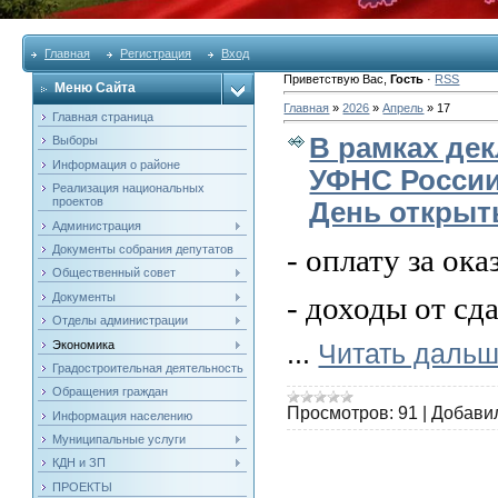
Главная
Регистрация
Вход
Приветствую Вас
,
Гость
·
RSS
Меню Сайта
Главная
»
2026
»
Апрель
»
17
Главная страница
В рамках де
Выборы
Информация о районе
УФНС России
Реализация национальных
проектов
День открыт
Администрация
Документы собрания депутатов
- оплату за ок
Общественный совет
Документы
- доходы от сд
Отделы администрации
Экономика
...
Читать дальш
Градостроительная деятельность
Обращения граждан
Просмотров:
91
|
Добави
Информация населению
Муниципальные услуги
КДН и ЗП
ПРОЕКТЫ