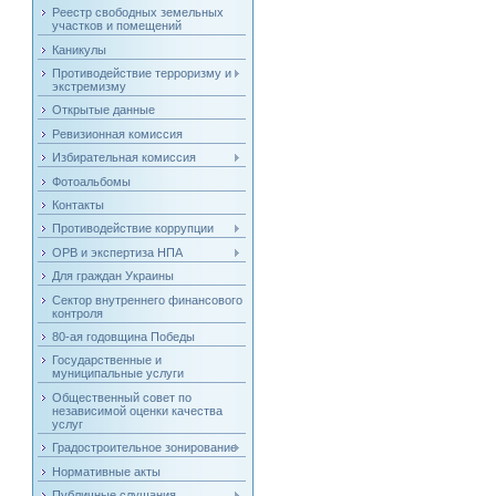
Реестр свободных земельных
участков и помещений
Каникулы
Противодействие терроризму и
экстремизму
Открытые данные
Ревизионная комиссия
Избирательная комиссия
Фотоальбомы
Контакты
Противодействие коррупции
ОРВ и экспертиза НПА
Для граждан Украины
Сектор внутреннего финансового
контроля
80-ая годовщина Победы
Государственные и
муниципальные услуги
Общественный совет по
независимой оценки качества
услуг
Градостроительное зонирование
Нормативные акты
Публичные слушания