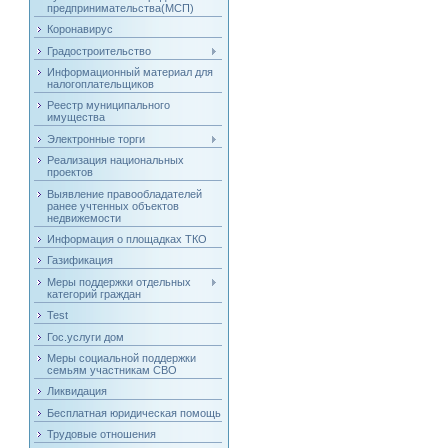
предпринимательства(МСП)
Коронавирус
Градостроительство
Информационный материал для
налогоплательщиков
Реестр муниципального
имущества
Электронные торги
Реализация национальных
проектов
Выявление правообладателей
ранее учтенных объектов
недвижемости
Информация о площадках ТКО
Газификация
Меры поддержки отдельных
категорий граждан
Test
Гос.услуги дом
Меры социальной поддержки
семьям участникам СВО
Ликвидация
Бесплатная юридическая помощь
Трудовые отношения