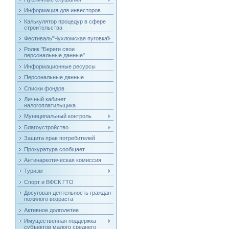
Информация для инвесторов
Калькулятор процедур в сфере
строительства
Фестиваль"Чухломская пуговка"
Ролик "Береги свои
персональные данные"
Информационные ресурсы
Персональные данные
Списки фондов
Личный кабинет
налогоплатильщика
Муниципальный контроль
Благоустройство
Защита прав потребителей
Прокуратура сообщает
Антинаркотическая комиссия
Туризм
Спорт и ВФСК ГТО
Досуговая деятельность граждан
пожилого возраста
Активное долголетие
Имущественная поддержка
субъектов малого среднего