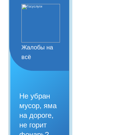
Жалобы на
всё
Не убран
мусор, яма
на дороге,
не горит
фонарь?