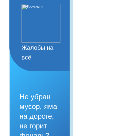
Жалобы на
всё
Не убран
мусор, яма
на дороге,
не горит
фонарь?