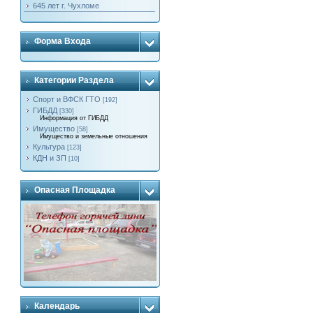
645 лет г. Чухломе
Форма Входа
Категории Раздела
Спорт и ВФСК ГТО
[192]
ГИБДД
[330]
Информация от ГИБДД
Имущество
[58]
Имущество и земельные отношения
Культура
[123]
КДН и ЗП
[10]
Опасная Площадка
Календарь