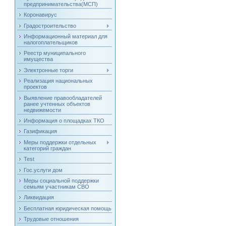
предпринимательства(МСП)
Коронавирус
Градостроительство
Информационный материал для
налогоплательщиков
Реестр муниципального
имущества
Электронные торги
Реализация национальных
проектов
Выявление правообладателей
ранее учтенных объектов
недвижемости
Информация о площадках ТКО
Газификация
Меры поддержки отдельных
категорий граждан
Test
Гос.услуги дом
Меры социальной поддержки
семьям участникам СВО
Ликвидация
Бесплатная юридическая помощь
Трудовые отношения