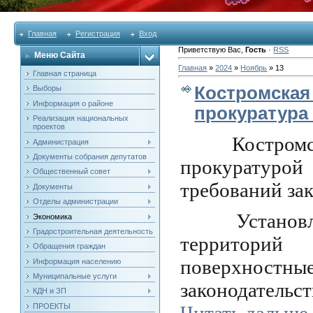
Главная
Регистрация
Вход
Приветствую Вас
,
Гость
·
RSS
Меню Сайта
Главная
»
2024
»
Ноябрь
»
13
Главная страница
Костромская
Выборы
Информация о районе
прокуратура
Реализация национальных
проектов
Костромско
Администрация
Документы собрания депутатов
прокуратуро
Общественный совет
требований зак
Документы
Отделы администрации
Установлен
Экономика
Градостроительная деятельность
территорий
Обращения граждан
поверхностные
Информация населению
Муниципальные услуги
законодатель
КДН и ЗП
Читать дальше
ПРОЕКТЫ