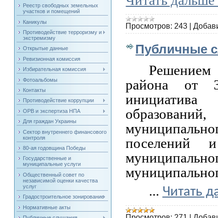
Реестр свободных земельных
участков и помещений
Каникулы
Просмотров:
243
|
Добав
Противодействие терроризму и
экстремизму
Публичные 
Открытые данные
Ревизионная комиссия
Решением
Избирательная комиссия
Фотоальбомы
района от 3
Контакты
инициатива
Противодействие коррупции
образований
ОРВ и экспертиза НПА
Для граждан Украины
муниципально
Сектор внутреннего финансового
контроля
поселений и
80-ая годовщина Победы
муниципал
Государственные и
муниципальные услуги
муниципальног
Общественный совет по
независимой оценки качества
услуг
...
Читать д
Градостроительное зонирование
Нормативные акты
Просмотров:
271
|
Добав
Публичные слушания