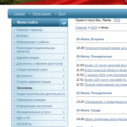
Главная
Регистрация
Вход
Приветствую Вас
,
Гость
·
RSS
Меню Сайта
Главная
»
2024
»
Июль
Главная страница
Выборы
30 Июля, Вторник
Информация о районе
Реализация национальных
14:28
Разрешительный режим на к
проектов
29 Июля, Понедельник
Администрация
Документы собрания депутатов
11:54
Более 13 тысяч жителей Кос
Общественный совет
11:53
В Костромской области боле
11:52
С начала 2024 года пенсион
Документы
11:51
Более 126 тысяч пособий по
Отделы администрации
11:51
Пенсии работающих костромс
Экономика
22 Июля, Понедельник
Градостроительная деятельность
Обращения граждан
13:25
Объявление о проведении к
Информация населению
10 Июля, Среда
Муниципальные услуги
КДН и ЗП
14:06
Меры поддержки многодетны
ПРОЕКТЫ