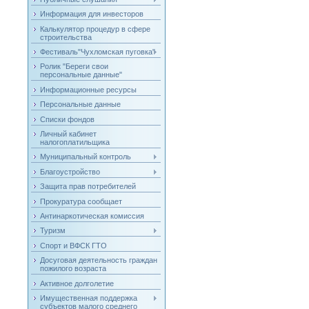
Информация для инвесторов
Калькулятор процедур в сфере
строительства
Фестиваль"Чухломская пуговка"
Ролик "Береги свои
персональные данные"
Информационные ресурсы
Персональные данные
Списки фондов
Личный кабинет
налогоплатильщика
Муниципальный контроль
Благоустройство
Защита прав потребителей
Прокуратура сообщает
Антинаркотическая комиссия
Туризм
Спорт и ВФСК ГТО
Досуговая деятельность граждан
пожилого возраста
Активное долголетие
Имущественная поддержка
субъектов малого среднего