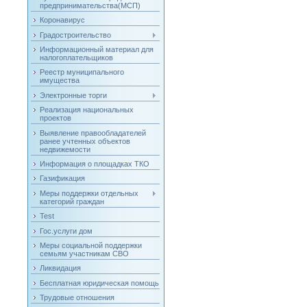
предпринимательства(МСП)
Коронавирус
Градостроительство
Информационный материал для
налогоплательщиков
Реестр муниципального
имущества
Электронные торги
Реализация национальных
проектов
Выявление правообладателей
ранее учтенных объектов
недвижемости
Информация о площадках ТКО
Газификация
Меры поддержки отдельных
категорий граждан
Test
Гос.услуги дом
Меры социальной поддержки
семьям участникам СВО
Ликвидация
Бесплатная юридическая помощь
Трудовые отношения