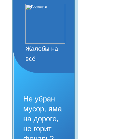
Жалобы на
всё
Не убран
мусор, яма
на дороге,
не горит
фонарь?