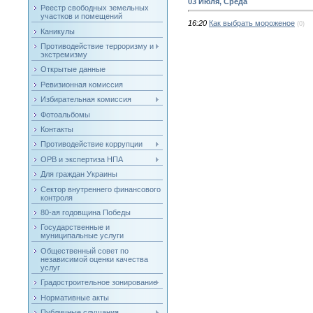
03 Июля, Среда
Реестр свободных земельных
участков и помещений
16:20
Как выбрать мороженое
(0)
Каникулы
Противодействие терроризму и
экстремизму
Открытые данные
Ревизионная комиссия
Избирательная комиссия
Фотоальбомы
Контакты
Противодействие коррупции
ОРВ и экспертиза НПА
Для граждан Украины
Сектор внутреннего финансового
контроля
80-ая годовщина Победы
Государственные и
муниципальные услуги
Общественный совет по
независимой оценки качества
услуг
Градостроительное зонирование
Нормативные акты
Публичные слушания