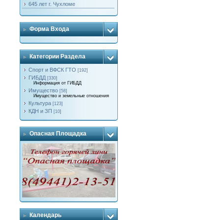
645 лет г. Чухломе
Форма Входа
Категории Раздела
Спорт и ВФСК ГТО
[192]
ГИБДД
[330]
Информация от ГИБДД
Имущество
[58]
Имущество и земельные отношения
Культура
[123]
КДН и ЗП
[10]
Опасная Площадка
Календарь