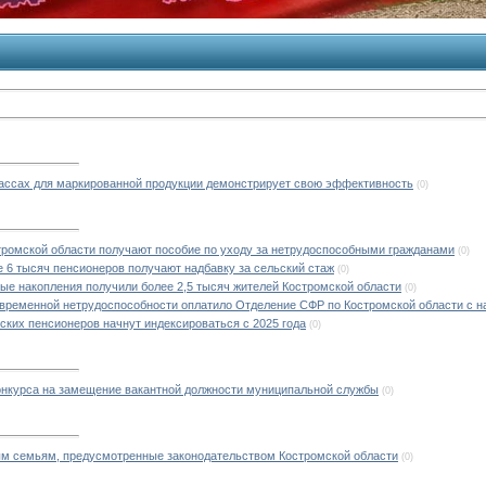
ассах для маркированной продукции демонстрирует свою эффективность
(0)
тромской области получают пособие по уходу за нетрудоспособными гражданами
(0)
е 6 тысяч пенсионеров получают надбавку за сельский стаж
(0)
ные накопления получили более 2,5 тысяч жителей Костромской области
(0)
 временной нетрудоспособности оплатило Отделение СФР по Костромской области с н
ких пенсионеров начнут индексироваться с 2025 года
(0)
онкурса на замещение вакантной должности муниципальной службы
(0)
м семьям, предусмотренные законодательством Костромской области
(0)