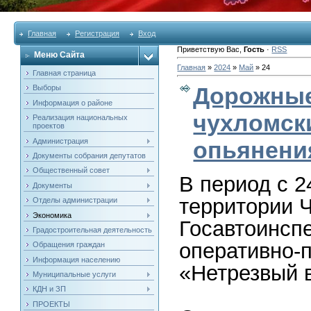
Главная
Регистрация
Вход
Приветствую Вас
,
Гость
·
RSS
Меню Сайта
Главная
»
2024
»
Май
»
24
Главная страница
Дорожные
Выборы
Информация о районе
чухломск
Реализация национальных
проектов
Администрация
опьянени
Документы собрания депутатов
Общественный совет
В период с 2
Документы
территории 
Отделы администрации
Экономика
Госавтоинсп
Градостроительная деятельность
оперативно-
Обращения граждан
Информация населению
«Нетрезвый 
Муниципальные услуги
КДН и ЗП
ПРОЕКТЫ