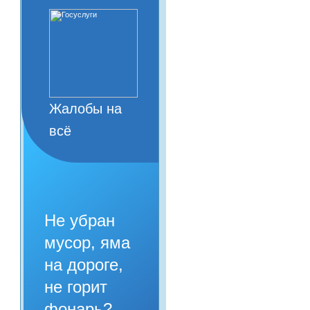
Жалобы на
всё
Не убран
мусор, яма
на дороге,
не горит
фонарь?