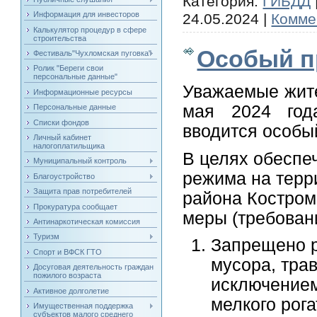
Категория:
ГИБДД
Информация для инвесторов
24.05.2024
|
Комме
Калькулятор процедур в сфере
строительства
Особый п
Фестиваль"Чухломская пуговка"
Ролик "Береги свои
персональные данные"
Уважаемые жите
Информационные ресурсы
мая 2024 год
Персональные данные
Списки фондов
вводится особы
Личный кабинет
налогоплатильщика
В целях обеспе
Муниципальный контроль
режима на терр
Благоустройство
Защита прав потребителей
района Костром
Прокуратура сообщает
меры (требован
Антинаркотическая комиссия
Туризм
Запрещено р
Спорт и ВФСК ГТО
мусора, трав
Досуговая деятельность граждан
пожилого возраста
исключением
Активное долголетие
мелкого рога
Имущественная поддержка
субъектов малого среднего