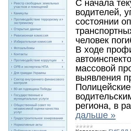
С начала тек
Реестр свободных земельных
участков и помещений
водителей, 
Каникулы
состоянии о
Противодействие терроризму и
экстремизму
транспортных
Открытые данные
Ревизионная комиссия
человек поги
Избирательная комиссия
В ходе проф
Фотоальбомы
Контакты
автоинспект
Противодействие коррупции
массовой пр
ОРВ и экспертиза НПА
Для граждан Украины
выявления п
Сектор внутреннего финансового
контроля
Полицейские 
80-ая годовщина Победы
водительски
Государственные и
муниципальные услуги
региона, в р
Общественный совет по
независимой оценки качества
дальше »
услуг
Градостроительное зонирование
Нормативные акты
Публичные слушания