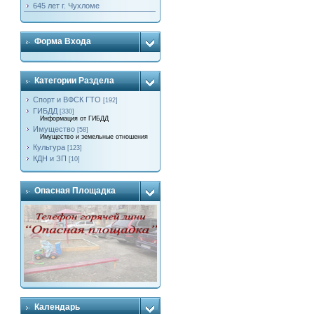
645 лет г. Чухломе
Форма Входа
Категории Раздела
Спорт и ВФСК ГТО
[192]
ГИБДД
[330]
Информация от ГИБДД
Имущество
[58]
Имущество и земельные отношения
Культура
[123]
КДН и ЗП
[10]
Опасная Площадка
Календарь