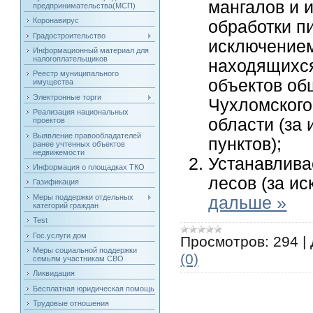
мангалов и 
предпринимательства(МСП)
Коронавирус
обработки п
Градостроительство
исключением
Информационный материал для
налогоплательщиков
находящихся
Реестр муниципального
объектов об
имущества
Электронные торги
Чухломского
Реализация национальных
области (за
проектов
Выявление правообладателей
пунктов);
ранее учтенных объектов
недвижемости
Устанавлива
Информация о площадках ТКО
лесов (за и
Газификация
Меры поддержки отдельных
дальше »
категорий граждан
Test
Гос.услуги дом
Просмотров:
294
|
Меры социальной поддержки
(0)
семьям участникам СВО
Ликвидация
Бесплатная юридическая помощь
Трудовые отношения