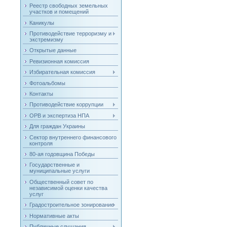
Реестр свободных земельных
участков и помещений
Каникулы
Противодействие терроризму и
экстремизму
Открытые данные
Ревизионная комиссия
Избирательная комиссия
Фотоальбомы
Контакты
Противодействие коррупции
ОРВ и экспертиза НПА
Для граждан Украины
Сектор внутреннего финансового
контроля
80-ая годовщина Победы
Государственные и
муниципальные услуги
Общественный совет по
независимой оценки качества
услуг
Градостроительное зонирование
Нормативные акты
Публичные слушания