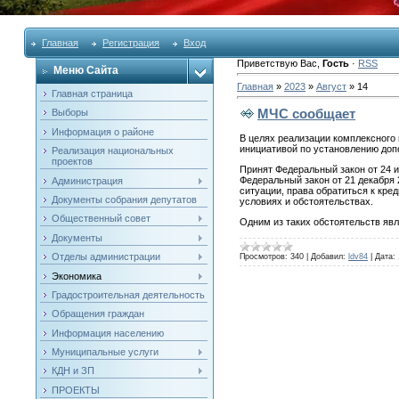
Главная
Регистрация
Вход
Приветствую Вас
,
Гость
·
RSS
Меню Сайта
Главная
»
2023
»
Август
»
14
Главная страница
МЧС сообщает
Выборы
Информация о районе
В целях реализации комплексного
инициативой по установлению доп
Реализация национальных
проектов
Принят Федеральный закон от 24 
Федеральный закон от 21 декабря 
Администрация
ситуации, права обратиться к кре
Документы собрания депутатов
условиях и обстоятельствах.
Общественный совет
Одним из таких обстоятельств я
Документы
Отделы администрации
Просмотров:
340
|
Добавил:
ldv84
|
Дата:
Экономика
Градостроительная деятельность
Обращения граждан
Информация населению
Муниципальные услуги
КДН и ЗП
ПРОЕКТЫ