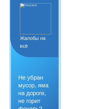
Жалобы на
всё
Не убран
мусор, яма
на дороге,
не горит
фонарь?