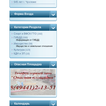
645 лет г. Чухломе
Форма Входа
Категории Раздела
Спорт и ВФСК ГТО
[192]
ГИБДД
[330]
Информация от ГИБДД
Имущество
[58]
Имущество и земельные отношения
Культура
[123]
КДН и ЗП
[10]
Опасная Площадка
Календарь