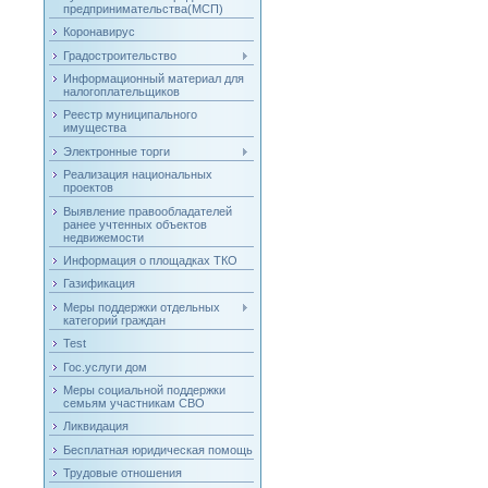
предпринимательства(МСП)
Коронавирус
Градостроительство
Информационный материал для
налогоплательщиков
Реестр муниципального
имущества
Электронные торги
Реализация национальных
проектов
Выявление правообладателей
ранее учтенных объектов
недвижемости
Информация о площадках ТКО
Газификация
Меры поддержки отдельных
категорий граждан
Test
Гос.услуги дом
Меры социальной поддержки
семьям участникам СВО
Ликвидация
Бесплатная юридическая помощь
Трудовые отношения