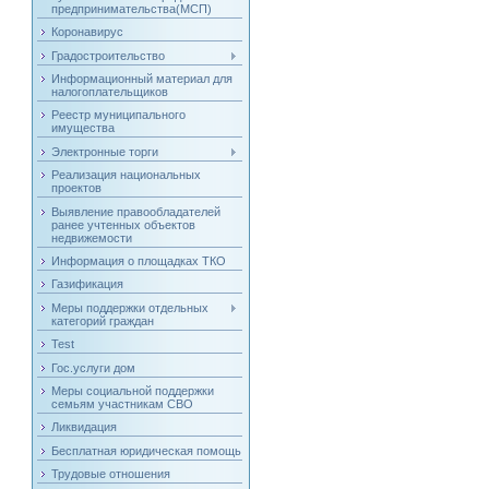
предпринимательства(МСП)
Коронавирус
Градостроительство
Информационный материал для
налогоплательщиков
Реестр муниципального
имущества
Электронные торги
Реализация национальных
проектов
Выявление правообладателей
ранее учтенных объектов
недвижемости
Информация о площадках ТКО
Газификация
Меры поддержки отдельных
категорий граждан
Test
Гос.услуги дом
Меры социальной поддержки
семьям участникам СВО
Ликвидация
Бесплатная юридическая помощь
Трудовые отношения