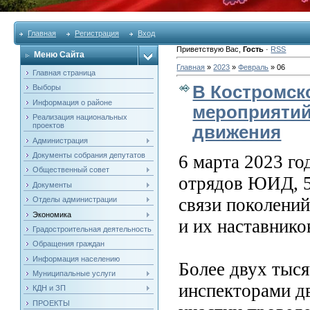
Главная
Регистрация
Вход
Приветствую Вас
,
Гость
·
RSS
Меню Сайта
Главная
»
2023
»
Февраль
»
06
Главная страница
В Костромск
Выборы
Информация о районе
мероприятий
Реализация национальных
проектов
движения
Администрация
Документы собрания депутатов
6 марта 2023 го
Общественный совет
отрядов ЮИД, 5
Документы
связи поколени
Отделы администрации
Экономика
и их наставнико
Градостроительная деятельность
Обращения граждан
Информация населению
Более двух тыс
Муниципальные услуги
инспекторами д
КДН и ЗП
ПРОЕКТЫ