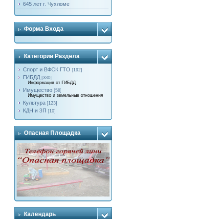
645 лет г. Чухломе
Форма Входа
Категории Раздела
Спорт и ВФСК ГТО
[192]
ГИБДД
[330]
Информация от ГИБДД
Имущество
[58]
Имущество и земельные отношения
Культура
[123]
КДН и ЗП
[10]
Опасная Площадка
Календарь