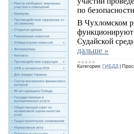
участии проведе
Реестр свободных земельных
участков и помещений
по безопасност
Каникулы
Противодействие терроризму и
В Чухломском р
экстремизму
функционируют 
Открытые данные
Ревизионная комиссия
Судайской сред
Избирательная комиссия
дальше »
Фотоальбомы
Контакты
Противодействие коррупции
Категория:
ГИБДД
|
Прос
ОРВ и экспертиза НПА
Для граждан Украины
Сектор внутреннего финансового
контроля
80-ая годовщина Победы
Государственные и
муниципальные услуги
Общественный совет по
независимой оценки качества
услуг
Градостроительное зонирование
Нормативные акты
Публичные слушания