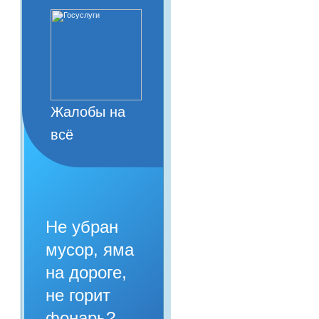
Жалобы на
всё
Не убран
мусор, яма
на дороге,
не горит
фонарь?