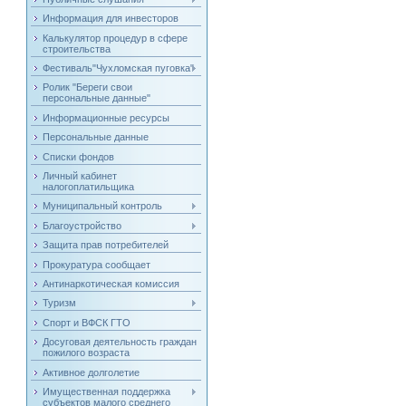
Информация для инвесторов
Калькулятор процедур в сфере
строительства
Фестиваль"Чухломская пуговка"
Ролик "Береги свои
персональные данные"
Информационные ресурсы
Персональные данные
Списки фондов
Личный кабинет
налогоплатильщика
Муниципальный контроль
Благоустройство
Защита прав потребителей
Прокуратура сообщает
Антинаркотическая комиссия
Туризм
Спорт и ВФСК ГТО
Досуговая деятельность граждан
пожилого возраста
Активное долголетие
Имущественная поддержка
субъектов малого среднего