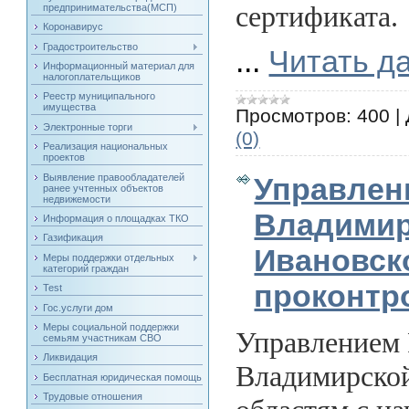
сертификата.
предпринимательства(МСП)
Коронавирус
Градостроительство
...
Читать д
Информационный материал для
налогоплательщиков
Реестр муниципального
имущества
Просмотров:
400
|
Электронные торги
(0)
Реализация национальных
проектов
Выявление правообладателей
Управлен
ранее учтенных объектов
недвижемости
Владимир
Информация о площадках ТКО
Газификация
Ивановск
Меры поддержки отдельных
категорий граждан
проконтр
Test
Гос.услуги дом
Меры социальной поддержки
Управлением 
семьям участникам СВО
Ликвидация
Владимирской
Бесплатная юридическая помощь
Трудовые отношения