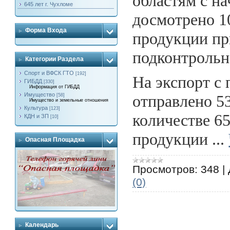
областям с на
645 лет г. Чухломе
досмотрено 1
Форма Входа
продукции пр
подконтрольн
Категории Раздела
Спорт и ВФСК ГТО
[192]
На экспорт с
ГИБДД
[330]
Информация от ГИБДД
Имущество
отправлено 5
[58]
Имущество и земельные отношения
Культура
[123]
количестве 65
КДН и ЗП
[10]
продукции
...
Опасная Площадка
Просмотров:
348
|
(0)
Календарь