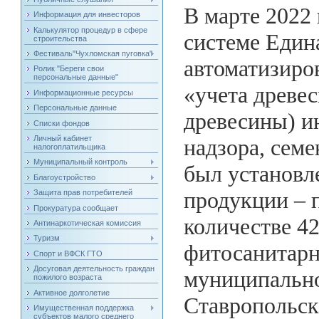
В марте 2022
Информация для инвесторов
Калькулятор процедур в сфере
системе Един
строительства
Фестиваль"Чухломская пуговка"
автоматизиро
Ролик "Береги свои
персональные данные"
«учета древе
Информационные ресурсы
Персональные данные
древесины) и
Списки фондов
Личный кабинет
надзора, семе
налогоплатильщика
Муниципальный контроль
был установл
Благоустройство
продукции – 
Защита прав потребителей
Прокуратура сообщает
количестве 42
Антинаркотическая комиссия
Туризм
фитосанитарн
Спорт и ВФСК ГТО
Досуговая деятельность граждан
муниципально
пожилого возраста
Активное долголетие
Ставропольск
Имущественная поддержка
субъектов малого среднего