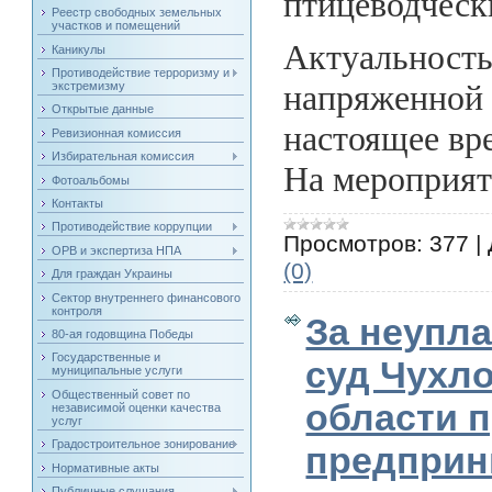
птицеводческ
Реестр свободных земельных
участков и помещений
Актуальность
Каникулы
Противодействие терроризму и
напряженной 
экстремизму
Открытые данные
настоящее вр
Ревизионная комиссия
Избирательная комиссия
На мероприят
Фотоальбомы
Контакты
Противодействие коррупции
Просмотров:
377
|
ОРВ и экспертиза НПА
(0)
Для граждан Украины
Сектор внутреннего финансового
контроля
За неупл
80-ая годовщина Победы
Государственные и
суд Чухл
муниципальные услуги
Общественный совет по
области 
независимой оценки качества
услуг
Градостроительное зонирование
предприн
Нормативные акты
Публичные слушания