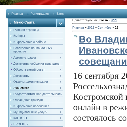
Главная
Регистрация
Вход
Приветствую Вас
,
Гость
·
RSS
Меню Сайта
Главная
»
2022
»
Сентябрь
»
22
Главная страница
Во Влади
Выборы
Информация о районе
Ивановск
Реализация национальных
проектов
Администрация
совещани
Документы собрания депутатов
Общественный совет
16 сентября 
Документы
Отделы администрации
Россельхозна
Экономика
Костромской 
Градостроительная деятельность
Обращения граждан
онлайн в реж
Информация населению
Муниципальные услуги
состоялось с
КДН и ЗП
ПРОЕКТЫ