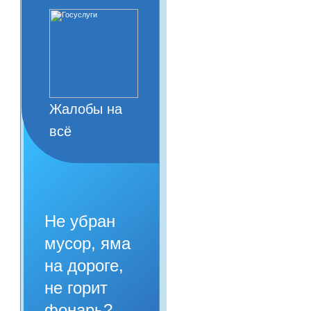
Жалобы на
всё
Не убран
мусор, яма
на дороге,
не горит
фонарь?