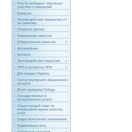
Реестр свободных земельных
участков и помещений
Каникулы
Противодействие терроризму и
экстремизму
Открытые данные
Ревизионная комиссия
Избирательная комиссия
Фотоальбомы
Контакты
Противодействие коррупции
ОРВ и экспертиза НПА
Для граждан Украины
Сектор внутреннего финансового
контроля
80-ая годовщина Победы
Государственные и
муниципальные услуги
Общественный совет по
независимой оценки качества
услуг
Градостроительное зонирование
Нормативные акты
Публичные слушания