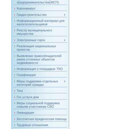
предпринимательства(МСП)
Коронавирус
Градостроительство
Информационный материал для
налогоплательщиков
Реестр муниципального
имущества
Электронные торги
Реализация национальных
проектов
Выявление правообладателей
ранее учтенных объектов
недвижемости
Информация о площадках ТКО
Газификация
Меры поддержки отдельных
категорий граждан
Test
Гос.услуги дом
Меры социальной поддержки
семьям участникам СВО
Ликвидация
Бесплатная юридическая помощь
Трудовые отношения