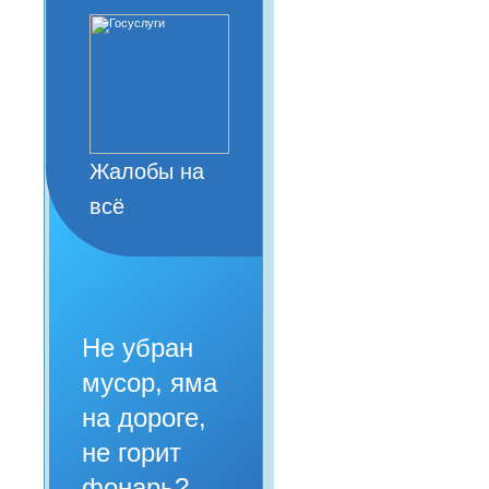
Жалобы на
всё
Не убран
мусор, яма
на дороге,
не горит
фонарь?