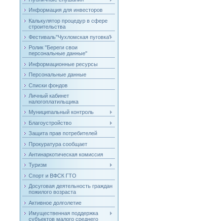
Информация для инвесторов
Калькулятор процедур в сфере
строительства
Фестиваль"Чухломская пуговка"
Ролик "Береги свои
персональные данные"
Информационные ресурсы
Персональные данные
Списки фондов
Личный кабинет
налогоплатильщика
Муниципальный контроль
Благоустройство
Защита прав потребителей
Прокуратура сообщает
Антинаркотическая комиссия
Туризм
Спорт и ВФСК ГТО
Досуговая деятельность граждан
пожилого возраста
Активное долголетие
Имущественная поддержка
субъектов малого среднего