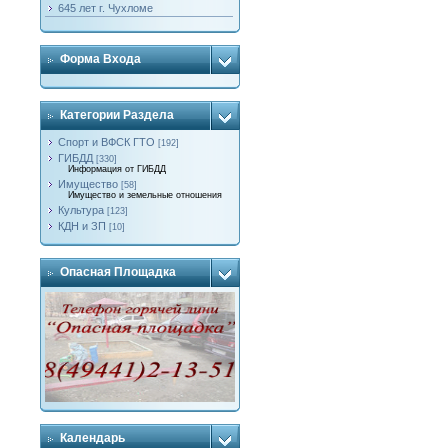
645 лет г. Чухломе
Форма Входа
Категории Раздела
Спорт и ВФСК ГТО
[192]
ГИБДД
[330]
Информация от ГИБДД
Имущество
[58]
Имущество и земельные отношения
Культура
[123]
КДН и ЗП
[10]
Опасная Площадка
Календарь