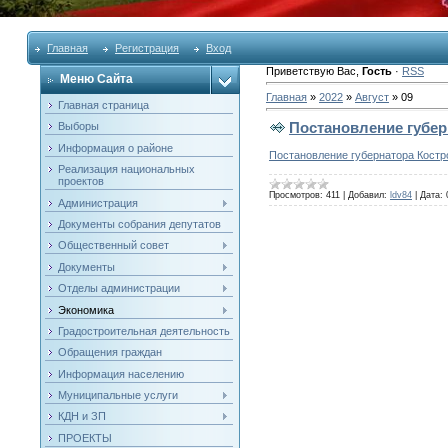
Главная
Регистрация
Вход
Приветствую Вас
,
Гость
·
RSS
Меню Сайта
Главная
»
2022
»
Август
»
09
Главная страница
Постановление губер
Выборы
Информация о районе
Постановление губернатора Костро
Реализация национальных
проектов
Просмотров:
411
|
Добавил:
ldv84
|
Дата:
Администрация
Документы собрания депутатов
Общественный совет
Документы
Отделы администрации
Экономика
Градостроительная деятельность
Обращения граждан
Информация населению
Муниципальные услуги
КДН и ЗП
ПРОЕКТЫ