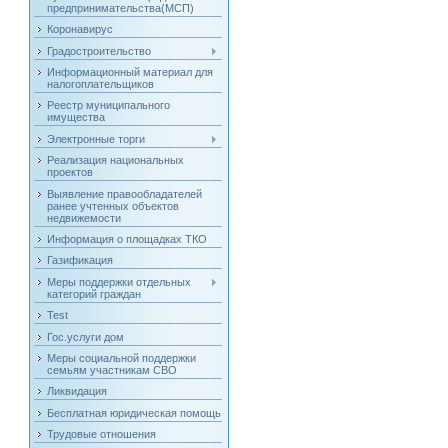
предпринимательства(МСП)
Коронавирус
Градостроительство
Информационный материал для
налогоплательщиков
Реестр муниципального
имущества
Электронные торги
Реализация национальных
проектов
Выявление правообладателей
ранее учтенных объектов
недвижемости
Информация о площадках ТКО
Газификация
Меры поддержки отдельных
категорий граждан
Test
Гос.услуги дом
Меры социальной поддержки
семьям участникам СВО
Ликвидация
Бесплатная юридическая помощь
Трудовые отношения