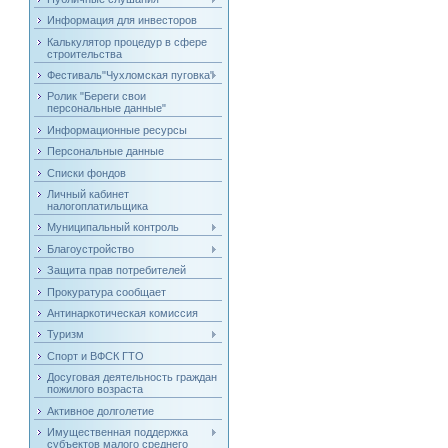
Информация для инвесторов
Калькулятор процедур в сфере
строительства
Фестиваль"Чухломская пуговка"
Ролик "Береги свои
персональные данные"
Информационные ресурсы
Персональные данные
Списки фондов
Личный кабинет
налогоплатильщика
Муниципальный контроль
Благоустройство
Защита прав потребителей
Прокуратура сообщает
Антинаркотическая комиссия
Туризм
Спорт и ВФСК ГТО
Досуговая деятельность граждан
пожилого возраста
Активное долголетие
Имущественная поддержка
субъектов малого среднего