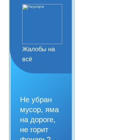
Жалобы на
всё
Не убран
мусор, яма
на дороге,
не горит
фонарь?