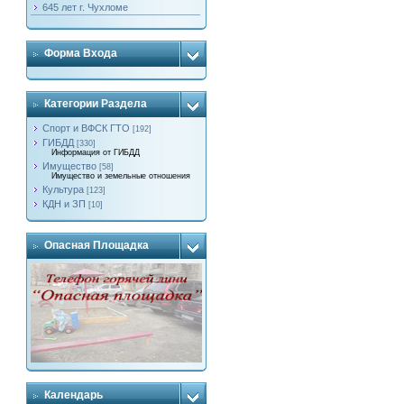
645 лет г. Чухломе
Форма Входа
Категории Раздела
Спорт и ВФСК ГТО
[192]
ГИБДД
[330]
Информация от ГИБДД
Имущество
[58]
Имущество и земельные отношения
Культура
[123]
КДН и ЗП
[10]
Опасная Площадка
Календарь