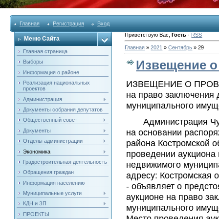
Главная
Регистрация
Вход
Приветствую Вас
,
Гость
·
RSS
Меню Сайта
Главная
»
2021
»
Сентябрь
»
29
Главная страница
Извещение о
Выборы
Информация о районе
ИЗВЕЩЕНИЕ О ПРО
Реализация национальных
проектов
на право заключения 
Администрация
муниципального имущ
Документы собрания депутатов
Администрация Чухл
Общественный совет
на основании распор
Документы
района Костромской 
Отделы администрации
Экономика
проведении аукциона 
Градостроительная деятельность
недвижимого муницип
Обращения граждан
адресу: Костромская о
Информация населению
- объявляет о предст
Муниципальные услуги
аукционе на право за
КДН и ЗП
муниципального имущ
ПРОЕКТЫ
Место проведения аукц