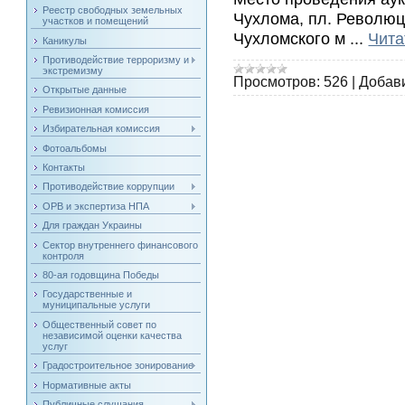
Реестр свободных земельных
Чухлома, пл. Революц
участков и помещений
Чухломского м
...
Чита
Каникулы
Противодействие терроризму и
экстремизму
Просмотров:
526
|
Добав
Открытые данные
Ревизионная комиссия
Избирательная комиссия
Фотоальбомы
Контакты
Противодействие коррупции
ОРВ и экспертиза НПА
Для граждан Украины
Сектор внутреннего финансового
контроля
80-ая годовщина Победы
Государственные и
муниципальные услуги
Общественный совет по
независимой оценки качества
услуг
Градостроительное зонирование
Нормативные акты
Публичные слушания