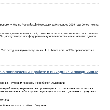
тровому учёту по Российской Федерации за 9 месяцев 2019 года более чем на
-телекоммуникационных сетей, в том числе межведомственного электронного
2019 г., предусмотренное федеральной целевой программой «Развитие единой
 Уже сегодня выдача сведений из ЕГРН более чем на 95% производится в
а о привлечении к работе в выходные и праздничные
тренных Трудовым кодексом Российской Федерации.
и нерабочие праздничные дни производится с их письменного согласия в
шем нормальная работа организации в целом или ее отдельных структурных
лучаях:
ной аварии или стихийного бедствия;