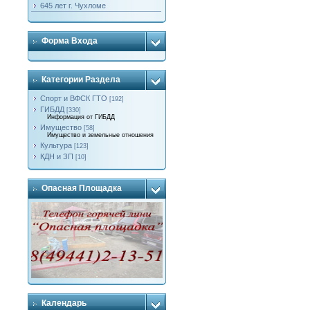
645 лет г. Чухломе
Форма Входа
Категории Раздела
Спорт и ВФСК ГТО
[192]
ГИБДД
[330]
Информация от ГИБДД
Имущество
[58]
Имущество и земельные отношения
Культура
[123]
КДН и ЗП
[10]
Опасная Площадка
Календарь