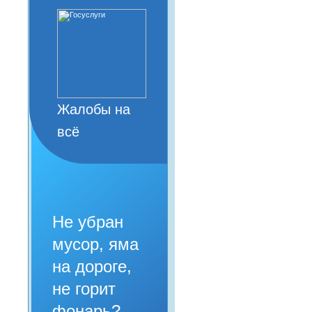
Жалобы на
всё
Не убран
мусор, яма
на дороге,
не горит
фонарь?