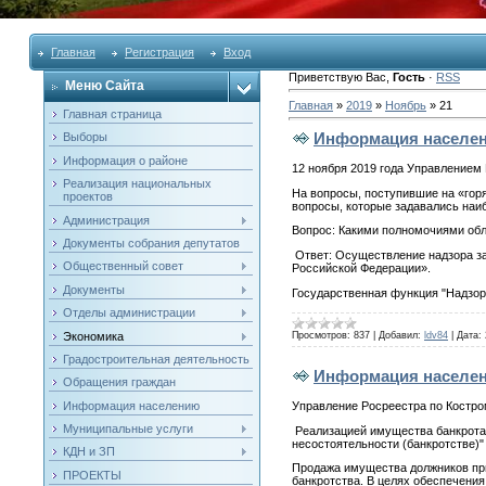
Главная
Регистрация
Вход
Приветствую Вас
,
Гость
·
RSS
Меню Сайта
Главная
»
2019
»
Ноябрь
»
21
Главная страница
Информация населе
Выборы
Информация о районе
12 ноября 2019 года Управление
Реализация национальных
На вопросы, поступившие на «гор
проектов
вопросы, которые задавались наиб
Администрация
Вопрос: Какими полномочиями обл
Документы собрания депутатов
Ответ: Осуществление надзора з
Общественный совет
Российской Федерации».
Документы
Государственная функция "Надзо
Отделы администрации
Экономика
Просмотров:
837
|
Добавил:
ldv84
|
Дата:
Градостроительная деятельность
Информация населе
Обращения граждан
Информация населению
Управление Росреестра по Костро
Муниципальные услуги
Реализацией имущества банкрота
несостоятельности (банкротстве)" 
КДН и ЗП
Продажа имущества должников пр
ПРОЕКТЫ
банкротства. В целях обеспечени