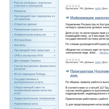
Реестр свободных земельных
участков и помещений
Просмотров:
766
|
Добавил:
ldv84
|
Дата:
Каникулы
Противодействие терроризму и
Информация населе
экстремизму
Открытые данные
Управление Росреестра по Костром
четверть превысила целевое знач
Ревизионная комиссия
Доля услуг по регистрации прав 
Избирательная комиссия
взаимодействия), за 9 месяцев 20
государственной системы регистра
Фотоальбомы
По словам руководителяРосреест
Контакты
«Ведомство успешно идет по пути
Противодействие коррупции
электронном виде. &nbs
...
Читать
ОРВ и экспертиза НПА
Для граждан Украины
Просмотров:
744
|
Добавил:
ldv84
|
Дата:
Сектор внутреннего финансового
контроля
Прокуратура Чухломс
80-ая годовщина Победы
дни.
Государственные и
По общему правилу работа в выхо
муниципальные услуги
Общественный совет по
В соответствии со статьей 113 Тр
независимой оценки качества
случае необходимости выполнения
услуг
подразделений, индивидуального 
Градостроительное зонирование
Привлечение работников к работе
Нормативные акты
1) для предотвращения катастроф
Публичные слушания