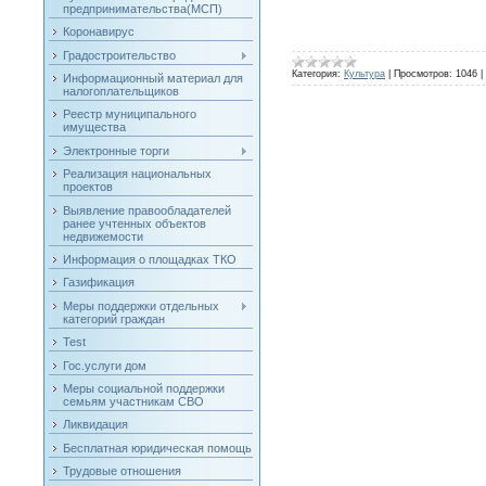
предпринимательства(МСП)
Коронавирус
Градостроительство
Категория:
Культура
|
Просмотров:
1046
|
Информационный материал для
налогоплательщиков
Реестр муниципального
имущества
Электронные торги
Реализация национальных
проектов
Выявление правообладателей
ранее учтенных объектов
недвижемости
Информация о площадках ТКО
Газификация
Меры поддержки отдельных
категорий граждан
Test
Гос.услуги дом
Меры социальной поддержки
семьям участникам СВО
Ликвидация
Бесплатная юридическая помощь
Трудовые отношения