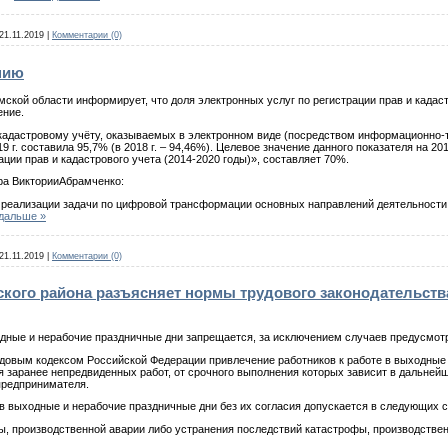
21.11.2019
|
Комментарии (0)
нию
ской области информирует, что доля электронных услуг по регистрации прав и кадас
ение.
и кадастровому учёту, оказываемых в электронном виде (посредством информационно
19 г. составила 95,7% (в 2018 г. – 94,46%). Целевое значение данного показателя на 
ции прав и кадастрового учета (2014-2020 годы)», составляет 70%.
ра ВикторииАбрамченко:
 реализации задачи по цифровой трансформации основных направлений деятельности.
 дальше »
21.11.2019
|
Комментарии (0)
кого района разъясняет нормы трудового законодательств
дные и нерабочие праздничные дни запрещается, за исключением случаев предусмо
удовым кодексом Российской Федерации привлечение работников к работе в выходные 
 заранее непредвиденных работ, от срочного выполнения которых зависит в дальней
предпринимателя.
 в выходные и нерабочие праздничные дни без их согласия допускается в следующих с
ы, производственной аварии либо устранения последствий катастрофы, производствен