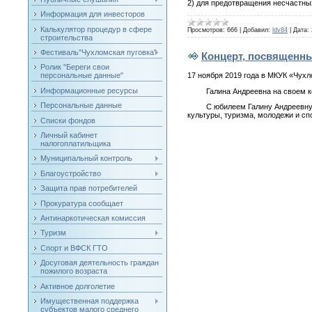
2) для предотвращения несчастны
Информация для инвесторов
Калькулятор процедур в сфере
Просмотров:
666
|
Добавил:
ldv84
|
Дата:
строительства
Фестиваль"Чухломская пуговка"
Концерт, посвященн
Ролик "Береги свои
17 ноября 2019 года в МКУК «Чух
персональные данные"
Информационные ресурсы
Галина Андреевна на своем кон
Персональные данные
С юбилеем Галину Андреевну позд
культуры, туризма, молодежи и спо
Списки фондов
Личный кабинет
налогоплатильщика
Муниципальный контроль
Благоустройство
Защита прав потребителей
Прокуратура сообщает
Антинаркотическая комиссия
Туризм
Спорт и ВФСК ГТО
Досуговая деятельность граждан
пожилого возраста
Активное долголетие
Имущественная поддержка
субъектов малого среднего