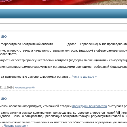
нию
м Росреестра по Костромской области (далее – Управление) была проведена «гор
ячую линию», отвечала начальник отдела по контролю (надзору) в сфере саморегулир
олее часто.
адает Росреестр при осуществлении контроля (надзора) за оценщиками и саморегу
а исполнением саморегулируемыми организациями оценщиков требований Федеральног
р за деятельностью саморегулируемых организ
...
Читать дальше »
21.11.2019
|
Комментарии (0)
нию
мской области информирует, что важной стадией
процедуры банкротства
выступает ре
 занимаются в рамках конкурсного производства, которое регулируется главой V
(далее - Закон о банкротстве), реализация банкротов граждан регулируется главой X З
и невозможности восстановления их платежеспособности имеет определяющее значен
я
...
Читать дальше »