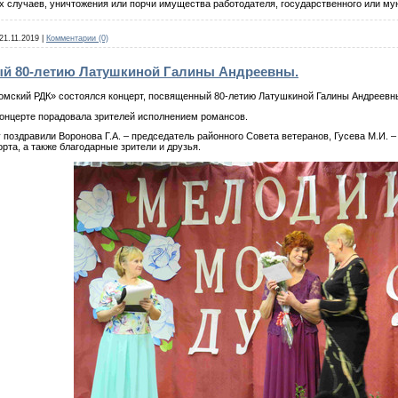
х случаев, уничтожения или порчи имущества работодателя, государственного или м
21.11.2019
|
Комментарии (0)
ый 80-летию Латушкиной Галины Андреевны.
ломский РДК» состоялся концерт, посвященный 80-летию Латушкиной Галины Андреевн
церте порадовала зрителей исполнением романсов.
равили Воронова Г.А. – председатель районного Совета ветеранов, Гусева М.И. – г
рта, а также благодарные зрители и друзья.