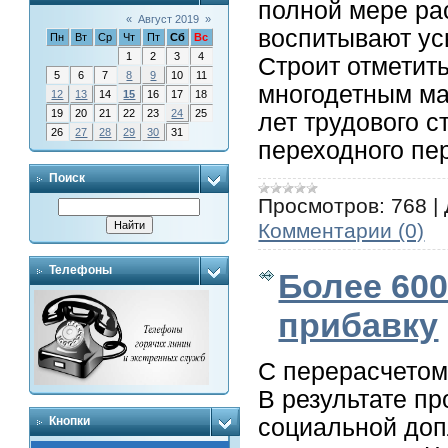
полной мере ра
«
Август 2019
»
воспитывают у
Пн
Вт
Ср
Чт
Пт
Сб
Вс
1
2
3
4
Строит отметит
5
6
7
8
9
10
11
многодетным ма
12
13
14
15
16
17
18
19
20
21
22
23
24
25
лет трудового с
26
27
28
29
30
31
переходного пе
Поиск
Просмотров:
768
|
Комментарии (0)
Телефоны
Более 60
прибавку
С перерасчетом
В результате п
социальной доп
Кнопки