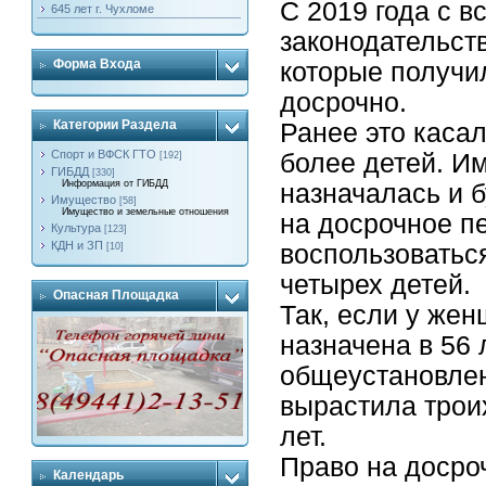
С 2019 года с в
645 лет г. Чухломе
законодательст
Форма Входа
которые получи
досрочно.
Категории Раздела
Ранее это каса
Спорт и ВФСК ГТО
более детей. И
[192]
ГИБДД
[330]
Информация от ГИБДД
назначалась и б
Имущество
[58]
Имущество и земельные отношения
на досрочное п
Культура
[123]
КДН и ЗП
воспользоватьс
[10]
четырех детей.
Опасная Площадка
Так, если у жен
назначена в 56 
общеустановлен
вырастила трои
лет.
Право на досро
Календарь