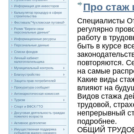
Про стаж 
Информация для инвесторов
Калькулятор процедур в сфере
строительства
Специалисты От
Фестиваль"Чухломская пуговка"
регулярно пров
Ролик "Береги свои
персональные данные"
работу в трудов
Информационные ресурсы
быть в курсе в
Персональные данные
Списки фондов
законодательств
Личный кабинет
повторяются. С
налогоплатильщика
Муниципальный контроль
на самые расп
Благоустройство
Какие виды стаж
Защита прав потребителей
влияют на буд
Прокуратура сообщает
Антинаркотическая комиссия
Видов стажа де
Туризм
трудовой, страх
Спорт и ВФСК ГТО
непрерывный ст
Досуговая деятельность граждан
пожилого возраста
подробнее.
Активное долголетие
ОБЩИЙ ТРУДОВ
Имущественная поддержка
субъектов малого среднего