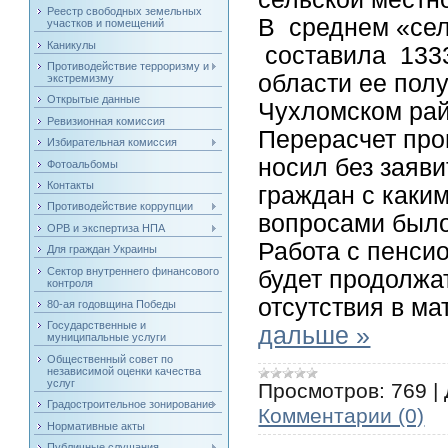
Реестр свободных земельных
В среднем «сел
участков и помещений
Каникулы
составила 1333
Противодействие терроризму и
области ее пол
экстремизму
Открытые данные
Чухломском рай
Ревизионная комиссия
Перерасчет про
Избирательная комиссия
носил без заяв
Фотоальбомы
Контакты
граждан с каки
Противодействие коррупции
вопросами было
ОРВ и экспертиза НПА
Работа с пенси
Для граждан Украины
Сектор внутреннего финансового
будет продолжат
контроля
отсутствия в м
80-ая годовщина Победы
Государственные и
дальше »
муниципальные услуги
Общественный совет по
независимой оценки качества
услуг
Просмотров:
769
|
Градостроительное зонирование
Комментарии (0)
Нормативные акты
Публичные слушания