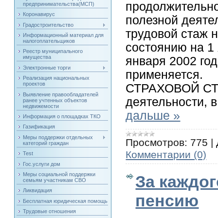
продолжительно
предпринимательства(МСП)
Коронавирус
полезной деяте
Градостроительство
трудовой стаж 
Информационный материал для
налогоплательщиков
состоянию на 1 
Реестр муниципального
имущества
января 2002 го
Электронные торги
применяется.
Реализация национальных
проектов
СТРАХОВОЙ СТА
Выявление правообладателей
деятельности, 
ранее учтенных объектов
недвижемости
дальше »
Информация о площадках ТКО
Газификация
Меры поддержки отдельных
Просмотров:
775
|
категорий граждан
Комментарии (0)
Test
Гос.услуги дом
Меры социальной поддержки
За каждог
семьям участникам СВО
Ликвидация
пенсию
Бесплатная юридическая помощь
Трудовые отношения