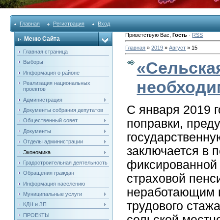
Главная
Регистрация
Вход
Приветствую Вас
,
Гость
·
RSS
Меню Сайта
Главная
»
2019
»
Август
»
15
Главная страница
«Сельская
Выборы
Информация о районе
необходи
Реализация национальных
проектов
Администрация
С января 2019 
Документы собрания депутатов
поправки, пре
Общественный совет
Документы
государственну
Отделы администрации
заключается в 
Экономика
фиксированной 
Градостроительная деятельность
Обращения граждан
страховой пенс
Информация населению
неработающим 
Муниципальные услуги
трудового стаж
КДН и ЗП
ПРОЕКТЫ
сельской местн