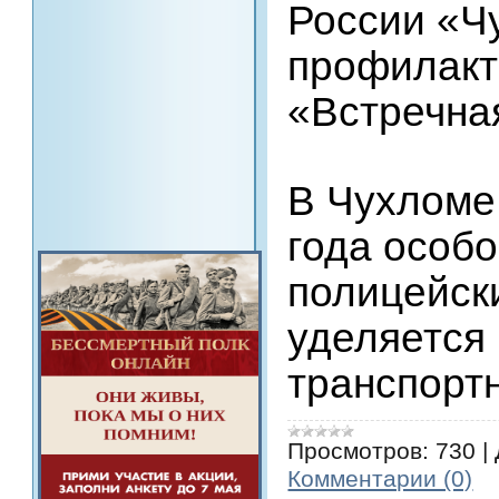
России «Ч
профилакт
«Встречна
В Чухломе 
года особ
полицейск
уделяется
транспор
Просмотров:
730
|
Комментарии (0)