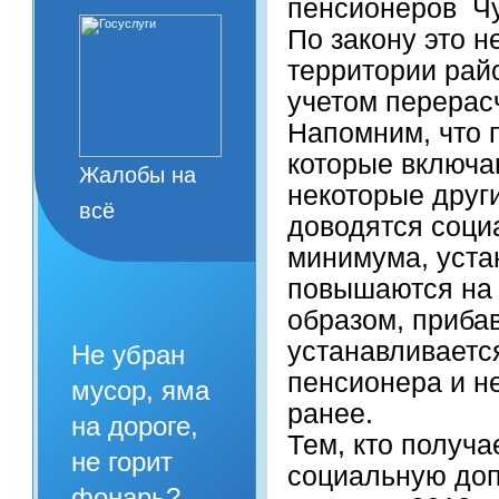
пенсионеров Чу
По закону это 
территории рай
учетом перерас
Напомним, что 
которые включа
Жалобы на
некоторые друг
всё
доводятся соци
минимума, устан
повышаются на 
образом, прибав
устанавливаетс
Не убран
пенсионера и н
мусор, яма
ранее.
на дороге,
Тем, кто получ
не горит
социальную доп
фонарь?