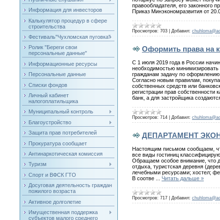
правообладателя, его законного 
Информация для инвесторов
Приказ Минэкономразвития от 20.
Калькулятор процедур в сфере
строительства
Просмотров:
703
|
Добавил:
chuhloma@a
Фестиваль"Чухломская пуговка"
Ролик "Береги свои
Оформить права на к
персональные данные"
С 1 июля 2019 года в России начи
Информационные ресурсы
необходимостью минимизировать р
гражданам задачу по оформлению 
Персональные данные
Согласно новым правилам, покупат
Списки фондов
собственных средств или банковск
регистрации прав собственности к
Личный кабинет
банк, а для застройщика создаютс
налогоплатильщика
Муниципальный контроль
Просмотров:
714
|
Добавил:
chuhloma@a
Благоустройство
Защита прав потребителей
ДЕПАРТАМЕНТ ЭКО
Прокуратура сообщает
Настоящим письмом сообщаем, что
Антинаркотическая комиссия
все виды гостиниц классифицируютс
Обращаем особое внимание, что де
Туризм
отдыха, туристская деревня (дер
лечебными ресурсами; хостел; фер
Спорт и ВФСК ГТО
В соотве
...
Читать дальше »
Досуговая деятельность граждан
пожилого возраста
Просмотров:
717
|
Добавил:
chuhloma@a
Активное долголетие
Имущественная поддержка
субъектов малого среднего