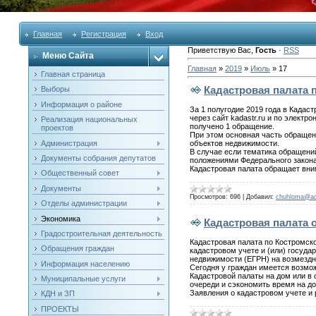
Главная
Регистрация
Вход
Приветствую Вас
,
Гость
·
RSS
Меню Сайта
Главная
»
2019
»
Июль
»
17
Главная страница
Кадастровая палата 
Выборы
Информация о районе
За 1 полугодие 2019 года в Кадас
через сайт kadastr.ru и по элект
Реализация национальных
получено 1 обращение.
проектов
При этом основная часть обращени
Администрация
объектов недвижимости.
В случае если тематика обращени
Документы собрания депутатов
положениями Федерального закона
Кадастровая палата обращает вни
Общественный совет
Документы
Просмотров:
696
|
Добавил:
chuhloma@a
Отделы администрации
Экономика
Кадастровая палата 
Градостроительная деятельность
Кадастровая палата по Костромско
Обращения граждан
кадастровом учете и (или) госуда
недвижимости (ЕГРН) на возмездн
Информация населению
Сегодня у граждан имеется возмо
Кадастровой палаты на дом или в 
Муниципальные услуги
очереди и сэкономить время на до
Заявления о кадастровом учете и
КДН и ЗП
ПРОЕКТЫ