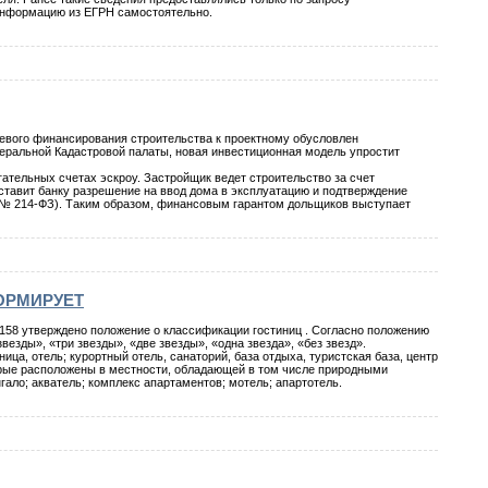
у информацию из ЕГРН самостоятельно.
олевого финансирования строительства к проектному обусловлен
еральной Кадастровой палаты, новая инвестиционная модель упростит
ательных счетах эскроу. Застройщик ведет строительство за счет
дставит банку разрешение на ввод дома в эксплуатацию и подтверждение
он № 214-ФЗ). Таким образом, финансовым гарантом дольщиков выступает
ОРМИРУЕТ
58 утверждено положение о классификации гостиниц . Согласно положению
везды», «три звезды», «две звезды», «одна звезда», «без звезд».
а, отель; курортный отель, санаторий, база отдыха, туристская база, центр
торые расположены в местности, обладающей в том числе природными
гало; акватель; комплекс апартаментов; мотель; апартотель.