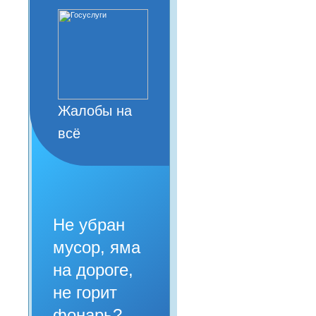
Жалобы на
всё
Не убран
мусор, яма
на дороге,
не горит
фонарь?