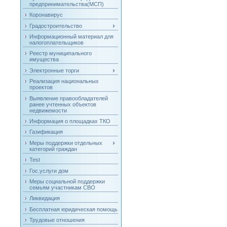
предпринимательства(МСП)
Коронавирус
Градостроительство
Информационный материал для
налогоплательщиков
Реестр муниципального
имущества
Электронные торги
Реализация национальных
проектов
Выявление правообладателей
ранее учтенных объектов
недвижемости
Информация о площадках ТКО
Газификация
Меры поддержки отдельных
категорий граждан
Test
Гос.услуги дом
Меры социальной поддержки
семьям участникам СВО
Ликвидация
Бесплатная юридическая помощь
Трудовые отношения