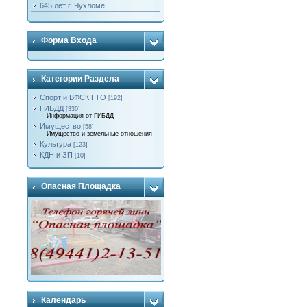
645 лет г. Чухломе
Форма Входа
Категории Раздела
Спорт и ВФСК ГТО
[192]
ГИБДД
[330]
Информация от ГИБДД
Имущество
[58]
Имущество и земельные отношения
Культура
[123]
КДН и ЗП
[10]
Опасная Площадка
Календарь