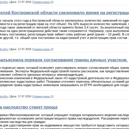
dm44ru
|
Дата:
17.07.2019
|
Комментарии (0)
телей Костромской области сэкономило время на регистра
 с начала этого года в Костромской области увеличилось количество заявлений по ед
мости и на регистрацию прав на этот объект. На 32% выросло количество заявлений,
ода таких заявлений от жителей области принято более 3,4 тысяч. За аналогичный пер
ько на одно регистрационное действие также сохраняется. Например, срок выполнения
ялась постановка; регистрации прав займет семь рабочих дней (ранее – 10 дней). В с
 другой, т.е. общий срок постановки на кадастровый учет и регистрацию прав состав
dm44ru
|
Дата:
17.07.2019
|
Комментарии (0)
разъяснила порядок согласования границ дачных участков.
 подписал закон, который позволяет урегулировать вопрос согласования общих грани
жевания. Эксперты Федеральной кадастровой палаты рассказали, как предоставлени
 поможет соблюсти законные интересы землевладельцев.
несении изменений в Федеральный закон «О кадастровой деятельности» и Федеральн
плексных кадастровых работ. Поправки уточняют перечень обязательных условий дл
ерждение права кадастровых инженеров запрашивать из ЕГРН необходимую для геоде
dm44ru
|
Дата:
17.07.2019
|
Комментарии (0)
а наследство станет проще
у приказ Минэкономразвития, который упрощает порядок нотариального ведения насле
документах-основаниях регистрации вещного права наследодателя. Расширение переч
ления наследства для граждан.
ла для удостоверения прав на недвижимое имущество требуется представить нотариус
ть сведения о документах, на основании которых зарегистрировано право наследодат