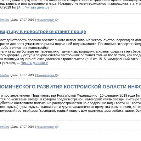
представителя или доверенного лица. Нотариус не имел возможности запрашивать эт
03.2019 № 14
...
Читать дальше »
dm44ru
|
Дата:
17.07.2019
|
Комментарии (0)
вартиру в новостройке станет проще
нает действовать правило обязательного использования эскроу-счетов: переход от д
иски для всех участников рынка первичной недвижимости. По мнению экспертов Фед
собственности в новостройке.
ели квартир больше не перечисляют деньги застройщику, а хранят средства на сберег
ого кредита. Доступ к эскроу-счетам застройщик получает только после того, как пре
ак минимум одного объекта долевого строительства (п. 6 ст. 15. 5, Федеральный зак
я условия,
...
Читать дальше »
dm44ru
|
Дата:
17.07.2019
|
Комментарии (0)
НОМИЧЕСКОГО РАЗВИТИЯ КОСТРОМСКОЙ ОБЛАСТИ ИНФ
 постановлением Правительства Российской Федерации от 16 февраля 2019 года № 1
я по «системе звезд», в которой предусмотрено 6 категорий: «пять звезд», «четыре з
йствие настоящего положения распространяется на следующие виды гостиниц: гостиниц
евня отдыха), дом отдыха, пансионат и другие аналогичные средства размещения, ко
мерский гостевой дом (комнаты); горный приют; дом охотника; дом рыбака; шале; бун
dm44ru
|
Дата:
17.07.2019
|
Комментарии (0)