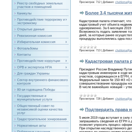
Просмотров:
712
|
Добавил:
chuhloma@a
Реестр свободных земельных
участков и помещений
Более 3,4 тысячи жи
Каникулы
Противодействие терроризму и
Кадастровая палата отмечает, что
экстремизму
кадастровый учет объекта недвижи
одновременно. За 6 месяцев 2019 г
Открытые данные
Возможность подать заявление тол
дней, за которые ранее осуществл
Ревизионная комиссия
процедуры выполнялись одна после
Избирательная комиссия
Фотоальбомы
Просмотров:
713
|
Добавил:
chuhloma@a
Контакты
Кадастровая палата 
Противодействие коррупции
ОРВ и экспертиза НПА
Президент России Владимир Путин
кадастровым инженером в ходе ме
Для граждан Украины
участков, содержащихся в ЕГРН,
Сектор внутреннего финансового
Федеральный закон № 150-ФЗ «О в
контроля
совершенствование процедуры ком
В числе важнейших новаций – утв
80-ая годовщина Победы
Государственные и
Просмотров:
728
|
Добавил:
chuhloma@a
муниципальные услуги
Общественный совет по
Подтвердить права н
независимой оценки качества
услуг
5 июля 2019 года вступает в сил
Градостроительное зонирование
запрашивать сведения из ЕГРН о 
позволит упросить процесс оформ
Нормативные акты
При открытии наследственного де
Публичные слушания
нотариус по запросу может получи