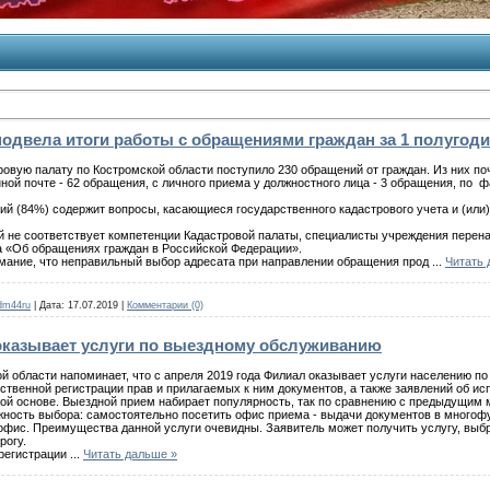
подвела итоги работы с обращениями граждан за 1 полугоди
тровую палату по Костромской области поступило 230 обращений от граждан. Из них 
ронной почте - 62 обращения, с личного приема у должностного лица - 3 обращения, по
й (84%) содержит вопросы, касающиеся государственного кадастрового учета и (или)
й не соответствует компетенции Кадастровой палаты, специалисты учреждения пере
 «Об обращениях граждан в Российской Федерации».
мание, что неправильный выбор адресата при направлении обращения прод
...
Читать 
dm44ru
|
Дата:
17.07.2019
|
Комментарии (0)
оказывает услуги по выездному обслуживанию
й области напоминает, что с апреля 2019 года Филиал оказывает услуги населению п
рственной регистрации прав и прилагаемых к ним документов, а также заявлений об и
ой основе. Выездной прием набирает популярность, так по сравнению с предыдущим 
жность выбора: самостоятельно посетить офис приема - выдачи документов в многоф
офис. Преимущества данной услуги очевидны. Заявитель может получить услугу, выбр
рогу.
 регистрации
...
Читать дальше »