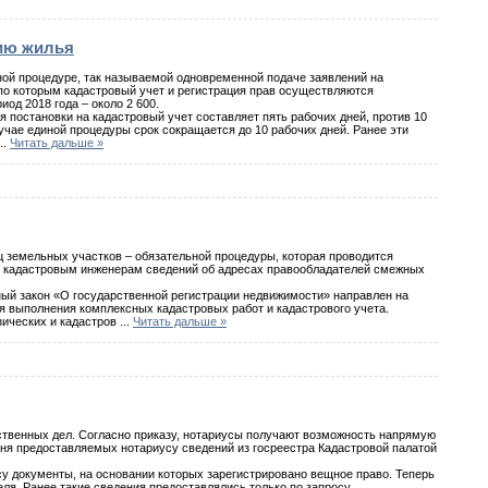
цию жилья
иной процедуре, так называемой одновременной подаче заявлений на
 по которым кадастровый учет и регистрация прав осуществляются
иод 2018 года – около 2 600.
 постановки на кадастровый учет составляет пять рабочих дней, против 10
лучае единой процедуры срок сокращается до 10 рабочих дней. Ранее эти
...
Читать дальше »
ц земельных участков – обязательной процедуры, которая проводится
е кадастровым инженерам сведений об адресах правообладателей смежных
ый закон «О государственной регистрации недвижимости» направлен на
я выполнения комплексных кадастровых работ и кадастрового учета.
зических и кадастров
...
Читать дальше »
дственных дел. Согласно приказу, нотариусы получают возможность напрямую
ня предоставляемых нотариусу сведений из госреестра Кадастровой палатой
у документы, на основании которых зарегистрировано вещное право. Теперь
еля. Ранее такие сведения предоставлялись только по запросу