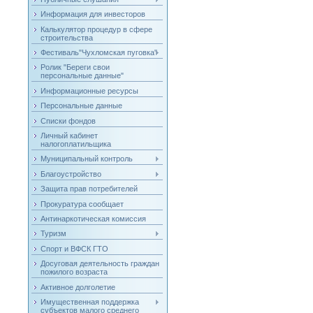
Информация для инвесторов
Калькулятор процедур в сфере
строительства
Фестиваль"Чухломская пуговка"
Ролик "Береги свои
персональные данные"
Информационные ресурсы
Персональные данные
Списки фондов
Личный кабинет
налогоплатильщика
Муниципальный контроль
Благоустройство
Защита прав потребителей
Прокуратура сообщает
Антинаркотическая комиссия
Туризм
Спорт и ВФСК ГТО
Досуговая деятельность граждан
пожилого возраста
Активное долголетие
Имущественная поддержка
субъектов малого среднего