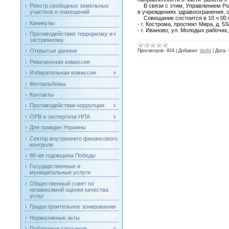
В связи с этим, Управлением Рос
Реестр свободных земельных
в учреждениях здравоохранения, 
участков и помещений
Совещание состоится в 10 ч 00 м
Каникулы
- г. Кострома, проспект Мира, д. 
- г. Иваново, ул. Молодых рабочих,
Противодействие терроризму и
экстремизму
Открытые данные
Просмотров:
824
|
Добавил:
ldv84
|
Дата:
Ревизионная комиссия
Избирательная комиссия
Фотоальбомы
Контакты
Противодействие коррупции
ОРВ и экспертиза НПА
Для граждан Украины
Сектор внутреннего финансового
контроля
80-ая годовщина Победы
Государственные и
муниципальные услуги
Общественный совет по
независимой оценки качества
услуг
Градостроительное зонирование
Нормативные акты
Публичные слушания