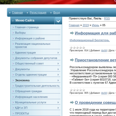
Главная
Регистрация
Вход
Приветствую Вас
,
Гость
·
RSS
Меню Сайта
Главная
»
2019
»
Июнь
»
05
Главная страница
Информация для раб
Выборы
Информация о районе
Информационный Бюллетень.
Реализация национальных
проектов
Просмотров:
814
|
Добавил:
ldv84
|
Дата:
Администрация
Документы собрания депутатов
Приостановление вет
Общественный совет
Россельхознадзором выявлены ле
Документы
Управление Россельхознадзора по
несоответствия установленным тр
Отделы администрации
- «Ферранимал®-75» (серия 000 5
- «Габивит-Se» (серия 6010718, 
Экономика
В соответствии с пунктом 67 Адм
Градостроительная деятельность
Обращения граждан
Просмотров:
805
|
Добавил:
ldv84
|
Дата:
Информация населению
О проведении совещ
Муниципальные услуги
КДН и ЗП
С 1 июля 2018 года на территори
что переходный период был доста
ПРОЕКТЫ
направленности в части работы 