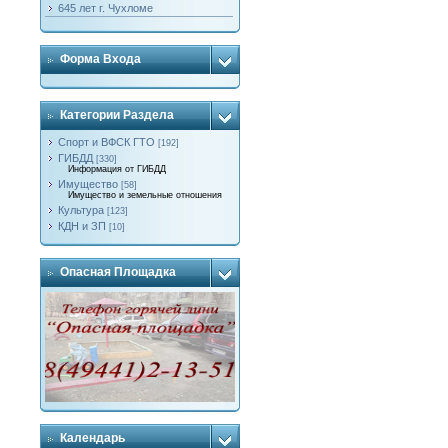
645 лет г. Чухломе
Форма Входа
Категории Раздела
Спорт и ВФСК ГТО
[192]
ГИБДД
[330]
Информация от ГИБДД
Имущество
[58]
Имущество и земельные отношения
Культура
[123]
КДН и ЗП
[10]
Опасная Площадка
Календарь