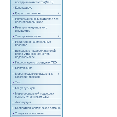
предпринимательства(МСП)
Коронавирус
Градостроительство
Информационный материал для
налогоплательщиков
Реестр муниципального
имущества
Электронные торги
Реализация национальных
проектов
Выявление правообладателей
ранее учтенных объектов
недвижемости
Информация о площадках ТКО
Газификация
Меры поддержки отдельных
категорий граждан
Test
Гос.услуги дом
Меры социальной поддержки
семьям участникам СВО
Ликвидация
Бесплатная юридическая помощь
Трудовые отношения