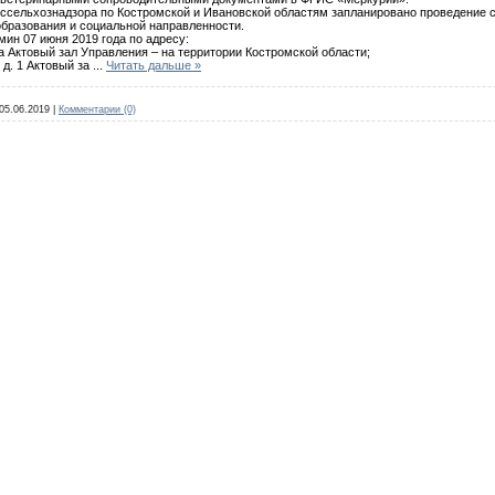
сельхознадзора по Костромской и Ивановской областям запланировано проведение 
образования и социальной направленности.
ин 07 июня 2019 года по адресу:
53а Актовый зал Управления – на территории Костромской области;
 д. 1 Актовый за
...
Читать дальше »
05.06.2019
|
Комментарии (0)