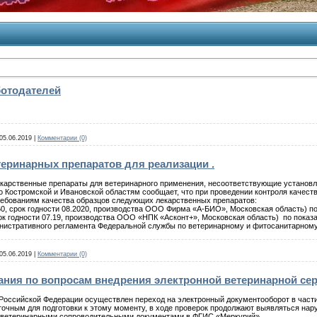
отодателей
05.06.2019
|
Комментарии (0)
еринарных препаратов для реализации .
карственные препараты для ветеринарного применения, несоответствующие установ
 Костромской и Ивановской областям сообщает, что при проведении контроля качест
ебованиям качества образцов следующих лекарственных препаратов:
60, срок годности 08.2020, производства ООО Фирма «А-БИО», Московская область) п
срок годности 07.19, производства ООО «НПК «Асконт+», Московская область) по пок
инистративного регламента Федеральной службы по ветеринарному и фитосанитарному
05.06.2019
|
Комментарии (0)
ания по вопросам внедрения электронной ветеринарной се
и Российской Федерации осуществлен переход на электронный документооборот в час
точным для подготовки к этому моменту, в ходе проверок продолжают выявляться нар
с ветеринарными сопроводительными документами в ФГИС «Меркурий».