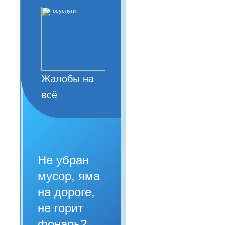
Жалобы на
всё
Не убран
мусор, яма
на дороге,
не горит
фонарь?