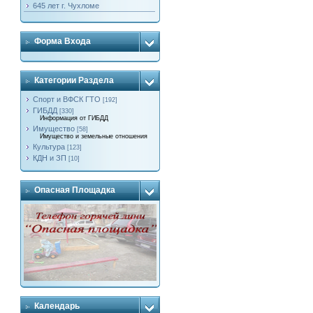
645 лет г. Чухломе
Форма Входа
Категории Раздела
Спорт и ВФСК ГТО
[192]
ГИБДД
[330]
Информация от ГИБДД
Имущество
[58]
Имущество и земельные отношения
Культура
[123]
КДН и ЗП
[10]
Опасная Площадка
Календарь