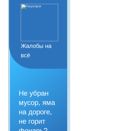
Жалобы на
всё
Не убран
мусор, яма
на дороге,
не горит
фонарь?