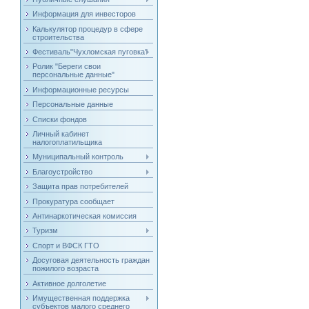
Информация для инвесторов
Калькулятор процедур в сфере
строительства
Фестиваль"Чухломская пуговка"
Ролик "Береги свои
персональные данные"
Информационные ресурсы
Персональные данные
Списки фондов
Личный кабинет
налогоплатильщика
Муниципальный контроль
Благоустройство
Защита прав потребителей
Прокуратура сообщает
Антинаркотическая комиссия
Туризм
Спорт и ВФСК ГТО
Досуговая деятельность граждан
пожилого возраста
Активное долголетие
Имущественная поддержка
субъектов малого среднего