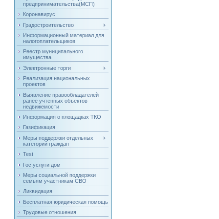
предпринимательства(МСП)
Коронавирус
Градостроительство
Информационный материал для
налогоплательщиков
Реестр муниципального
имущества
Электронные торги
Реализация национальных
проектов
Выявление правообладателей
ранее учтенных объектов
недвижемости
Информация о площадках ТКО
Газификация
Меры поддержки отдельных
категорий граждан
Test
Гос.услуги дом
Меры социальной поддержки
семьям участникам СВО
Ликвидация
Бесплатная юридическая помощь
Трудовые отношения