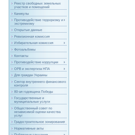
Реестр свободных земельных
участков и помещений
Каникулы
Противодействие терроризму и
экстремизму
Открытые данные
Ревизионная комиссия
Избирательная комиссия
Фотоальбомы
Контакты
Противодействие коррупции
ОРВ и экспертиза НПА
Для граждан Украины
Сектор внутреннего финансового
контроля
80-ая годовщина Победы
Государственные и
муниципальные услуги
Общественный совет по
независимой оценки качества
услуг
Градостроительное зонирование
Нормативные акты
Публичные слушания