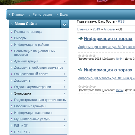
Главная
Регистрация
Вход
Приветствую Вас
,
Гость
·
RSS
Меню Сайта
Главная
»
2019
»
Апрель
»
08
Главная страница
Информация о торгах
Выборы
Информация о районе
Информация о торгах ул. М.Горького
Реализация национальных
проектов
Просмотров:
1018
|
Добавил:
ldv84
|
Дата:
0
Администрация
Документы собрания депутатов
Информация о торгах
Общественный совет
Информация о торгах ул. Ленина д.2
Документы
Отделы администрации
Просмотров:
1010
|
Добавил:
ldv84
|
Дата:
0
Экономика
Градостроительная деятельность
Обращения граждан
Информация населению
Муниципальные услуги
КДН и ЗП
ПРОЕКТЫ