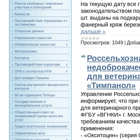
На текущую дату все 
Реестр свободных земельных
участков и помещений
законодательством по
Каникулы
шт. выданы на подка
Противодействие терроризму и
фанерный кряж березо
экстремизму
дальше »
Открытые данные
Ревизионная комиссия
Просмотров:
1049
|
Доба
Избирательная комиссия
Фотоальбомы
Россельхозн
Контакты
Противодействие коррупции
недоброкаче
ОРВ и экспертиза НПА
для ветерин
Для граждан Украины
«Тимпанол»
Сектор внутреннего финансового
контроля
Управление Россельхо
80-ая годовщина Победы
информирует, что при
Государственные и
муниципальные услуги
для ветеринарного пр
Общественный совет по
ФГБУ «ВГНКИ» г. Мос
независимой оценки качества
услуг
требованиям качества
Градостроительное зонирование
применения:
Нормативные акты
- «Окситоцин» (серия
Публичные слушания