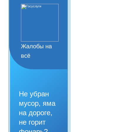
Жалобы на
всё
Не убран
мусор, яма
на дороге,
не горит
фонарь?