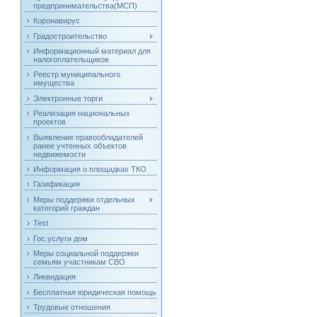
предпринимательства(МСП)
Коронавирус
Градостроительство
Информационный материал для
налогоплательщиков
Реестр муниципального
имущества
Электронные торги
Реализация национальных
проектов
Выявление правообладателей
ранее учтенных объектов
недвижемости
Информация о площадках ТКО
Газификация
Меры поддержки отдельных
категорий граждан
Test
Гос.услуги дом
Меры социальной поддержки
семьям участникам СВО
Ликвидация
Бесплатная юридическая помощь
Трудовые отношения