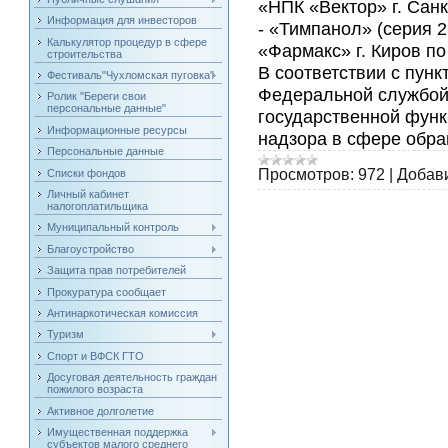
«НПК «Вектор» г. Сан
Информация для инвесторов
- «Тимпанол» (серия 
Калькулятор процедур в сфере
«Фармакс» г. Киров п
строительства
В соответствии с пун
Фестиваль"Чухломская пуговка"
Федеральной службой
Ролик "Береги свои
персональные данные"
государственной фун
Информационные ресурсы
надзора в сфере обр
Персональные данные
Просмотров:
972
|
Добав
Списки фондов
Личный кабинет
налогоплатильщика
Муниципальный контроль
Благоустройство
Защита прав потребителей
Прокуратура сообщает
Антинаркотическая комиссия
Туризм
Спорт и ВФСК ГТО
Досуговая деятельность граждан
пожилого возраста
Активное долголетие
Имущественная поддержка
субъектов малого среднего