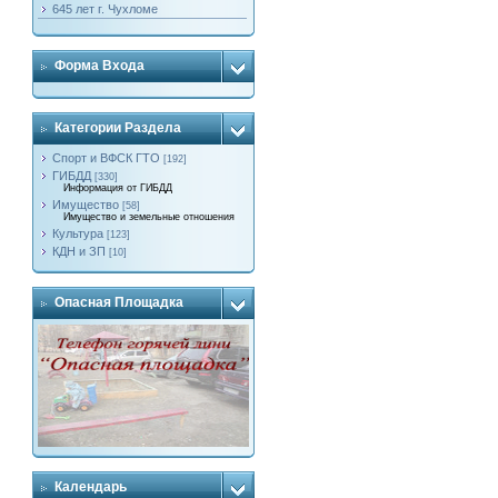
645 лет г. Чухломе
Форма Входа
Категории Раздела
Спорт и ВФСК ГТО
[192]
ГИБДД
[330]
Информация от ГИБДД
Имущество
[58]
Имущество и земельные отношения
Культура
[123]
КДН и ЗП
[10]
Опасная Площадка
Календарь