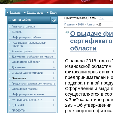
Главная
Регистрация
Вход
Приветствую Вас
,
Гость
·
RSS
Меню Сайта
Главная
»
2018
»
Август
»
23
Главная страница
О выдаче фи
Выборы
Информация о районе
сертификато
Реализация национальных
проектов
области
Администрация
Документы собрания депутатов
С начала 2018 года в
Общественный совет
Ивановской областям 
Документы
фитосанитарных и ка
Отделы администрации
предпринимателей и о
Экономика
подкарантинной проду
Градостроительная деятельность
Оформление и выдача
Обращения граждан
осуществляется в соо
Информация населению
ФЗ «О карантине раст
Муниципальные услуги
293 «Об утверждении 
КДН и ЗП
реэкспортного фитоса
ПРОЕКТЫ